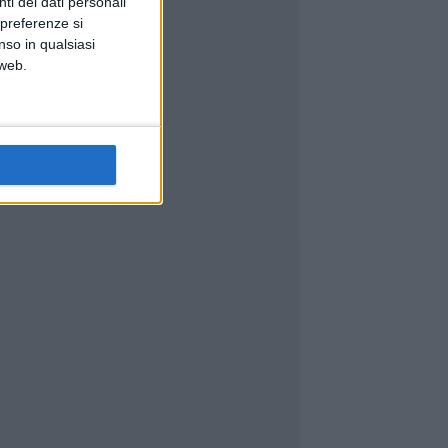
ti dei dati personali
 preferenze si
nso in qualsiasi
 web.