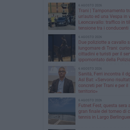
6 AGOSTO 2026
Trani | Tamponamento tr
un'auto ed una Vespa in 
Leoncavallo: traffico in til
tensione tra i conducenti
6 AGOSTO 2026
Due poliziotte a cavallo s
lungomare di Trani: curios
cittadini e turisti per il se
ippomontato della Polizia
Stato
6 AGOSTO 2026
Sanità, Ferri incontra il d
Asl Bat: «Servono risultat
concreti per Trani e per il
territorio»
6 AGOSTO 2026
Futnet Fest, questa sera a
gran finale del torneo di c
tennis in Largo Berlingue