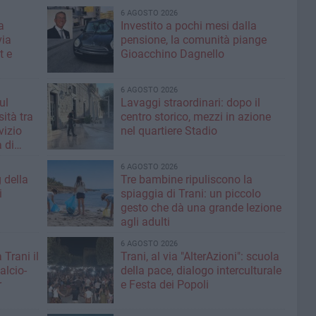
6 AGOSTO 2026
a
Investito a pochi mesi dalla
via
pensione, la comunità piange
t e
Gioacchino Dagnello
6 AGOSTO 2026
ul
Lavaggi straordinari: dopo il
ità tra
centro storico, mezzi in azione
rvizio
nel quartiere Stadio
 di
6 AGOSTO 2026
g della
Tre bambine ripuliscono la
i
spiaggia di Trani: un piccolo
gesto che dà una grande lezione
agli adulti
6 AGOSTO 2026
 Trani il
Trani, al via "AlterAzioni": scuola
alcio-
della pace, dialogo interculturale
r
e Festa dei Popoli