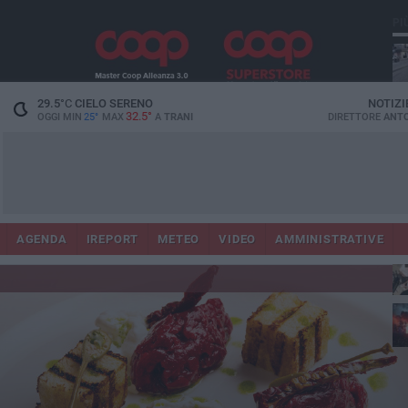
PI
29.5
°C
CIELO SERENO
NOTIZI
32.5°
OGGI MIN
25°
MAX
A
TRANI
DIRETTORE
ANTO
AGENDA
IREPORT
METEO
VIDEO
AMMINISTRATIVE
ris