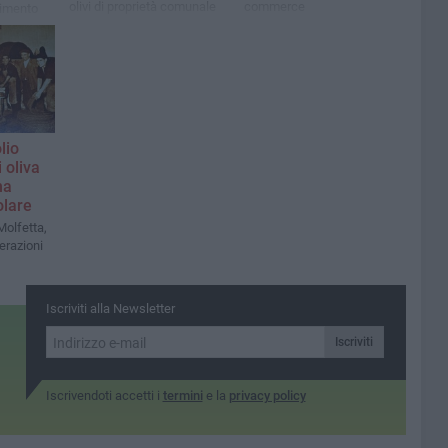
olivi di proprietà comunale
commerce
imento
l’olio
 italiano.
nte della
lio
 oliva
na
olare
Molfetta,
erazioni
Iscriviti alla Newsletter
Iscriviti
Iscrivendoti accetti i
termini
e la
privacy policy