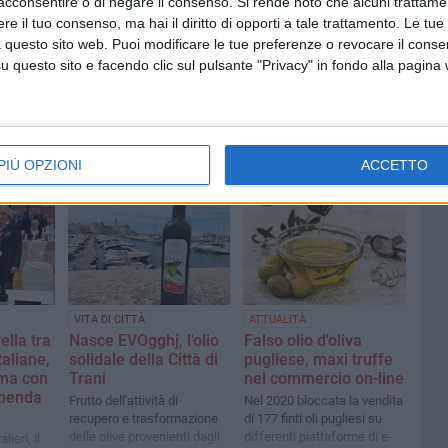
acconsentire o di negare il consenso.
Si rende noto che alcuni trattamen
e il tuo consenso, ma hai il diritto di opporti a tale trattamento. Le tue
 questo sito web. Puoi modificare le tue preferenze o revocare il conse
questo sito e facendo clic sul pulsante "Privacy" in fondo alla pagina
PIÙ OPZIONI
ACCETTO
VITA DI CITTÀ
ATTUALITÀ
ella tra
Nasce EVOgghj, l'olio
Falso olio d'oliva
taliane,
solidale della Città di
pugliese, maxi truffe
ma con
Trani
nel commercio on-line
ibenda
Frutto dell'attività di
Nel 2020 bloccata la vendita
recupero e trasformazione
di 177 finti oli pugliesi su
delle olive provenienti dagli
differenti piattaforme di e-
ieri, il