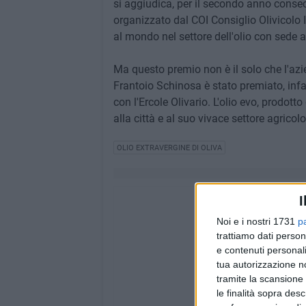
si aggiudica, per il secondo anno consec
organizzato dal COI Consiglio Olivicolo 
al mondo nel settore dell'olio con sede 
Ma questo premio non è il solo che l'az
Frantoio Schinosa è stato premiato, infat
con l'Ercole Olivario. L'olio evo, prodott
alla città e al suo vivace settore agricolo
OLIO EXTRAVERGINE DI OLIVA
I
Noi e i nostri 1731
p
trattiamo dati person
e contenuti personali
tua autorizzazione no
tramite la scansione 
le finalità sopra des