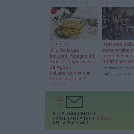
EVOOLEUM 2025 e dal
massimo riconosc
NYIOOC, il frantoio pugliese
per l’eccellenza del
1
ha conquistato pubblico e
extravergine d’oliva
operatori
Presente il Preside
Repubblica
Il piacere dell’o
ATTUALITÀ
extravergine di
Olio d'oliva per
racchiuso in u
indigenti, Spagnoletti
tradizione sec
Zeuli: "Trasparenza
ad Agea e
Frantoio Caputo a 
collaborazione con
frantoiani da 5 gen
organizzazioni 3°
settore"
Lo chiede il noto
imprenditore agricolo,
portavoce dell’associazione
Restart
RICEVI AGGIORNAMENTI E
CONTENUTI DA TRANI
GRATIS
NELLA TUA E-MAIL