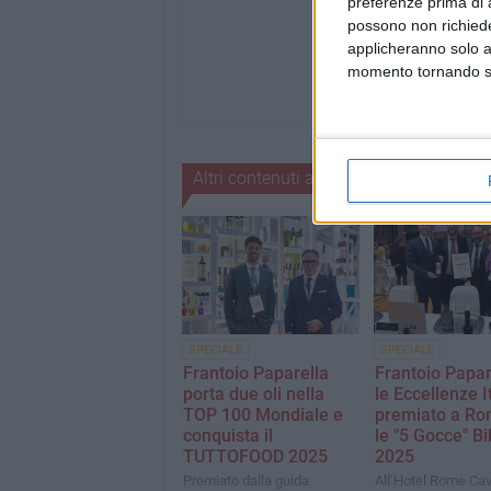
preferenze prima di 
possono non richieder
applicheranno solo a
momento tornando su 
Altri contenuti a tema
SPECIALE
SPECIALE
Frantoio Paparella
Frantoio Papar
porta due oli nella
le Eccellenze I
TOP 100 Mondiale e
premiato a Ro
conquista il
le "5 Gocce" B
TUTTOFOOD 2025
2025
Premiato dalla guida
All’Hotel Rome Caval