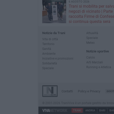
6 AGOSTO 2026
Trani si mobilita per salva
negozi di vicinato | Parte
raccolta Firme di Confese
si continua questa sera
Notizie da Trani
Attualità
Speciale
Vita di città
Meteo
Territorio
Sanità
Notizie sportive
Ambiente
Calcio
Iniziative e promozioni
Arti Marziali
Solidarietà
Running e Atletica
Speciale
Contatti
Policy e Privacy
GOCI
© 2001-2026 TraniViva è un portale gestito da InnovaNe
TRANI
ANDRIA
BARI
BA