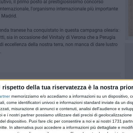
utivo, il primo posto al prestigiosissimo concorso
Internazionale, l'organismo internazionale più importante
a Madrid.
ienda tranese ha conquistato in questa campagna olearia:
ti, sia in occasione del Vinitaly di Verona che a Perugia
o di eccellenza della nostra terra, non manca di dare lustro
.
l rispetto della tua riservatezza è la nostra prior
artner
memorizziamo e/o accediamo a informazioni su un dispositivo, c
ali, come identificatori univoci e informazioni standard inviate da un di
zzati, misurazione di annunci e contenuti, analisi dell'audience e svilupp
i e i nostri partner possiamo utilizzare dati precisi di geolocalizzazione 
del dispositivo. Puoi fare clic per consentire a noi e ai nostri 1731 partn
critte. In alternativa puoi accedere a informazioni più dettagliate e modif