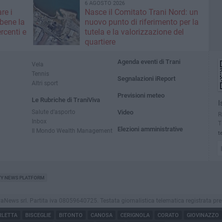
6 AGOSTO 2026
re i
Nasce il Comitato Trani Nord: un
 bene la
nuovo punto di riferimento per la
rcenti e
tutela e la valorizzazione del
quartiere
Agenda eventi di Trani
Vela
Tennis
Segnalazioni iReport
Altri sport
Previsioni meteo
Le Rubriche di TraniViva
I
Salute d’asporto
Video
R
Inbox
T
Elezioni amministrative
Il Mondo Wealth Management
t
TY NEWS PLATFORM
ws srl. Partita iva 08059640725. Testata giornalistica telematica registrata presso il
RLETTA
BISCEGLIE
BITONTO
CANOSA
CERIGNOLA
CORATO
GIOVINAZZO