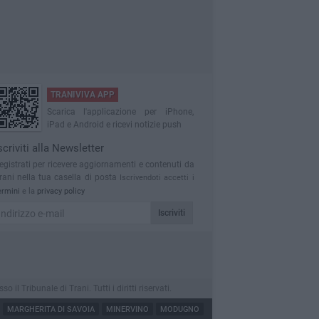
TRANIVIVA APP
Scarica l'applicazione per iPhone,
iPad e Android e ricevi notizie push
scriviti alla Newsletter
egistrati per ricevere aggiornamenti e contenuti da
rani nella tua casella di posta
Iscrivendoti accetti i
ermini
e la
privacy policy
Iscriviti
 Tribunale di Trani. Tutti i diritti riservati.
MARGHERITA DI SAVOIA
MINERVINO
MODUGNO