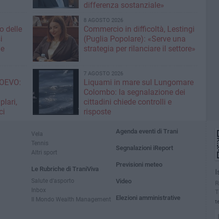
differenza sostanziale»
8 AGOSTO 2026
o delle
Commercio in difficoltà, Lestingi
i
(Puglia Popolare): «Serve una
ne
strategia per rilanciare il settore»
7 AGOSTO 2026
OEVO:
Liquami in mare sul Lungomare
Colombo: la segnalazione dei
lari,
cittadini chiede controlli e
ci
risposte
Agenda eventi di Trani
Vela
Tennis
Segnalazioni iReport
Altri sport
Previsioni meteo
Le Rubriche di TraniViva
I
Salute d’asporto
Video
R
Inbox
T
Elezioni amministrative
Il Mondo Wealth Management
t