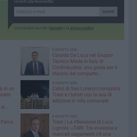
Iscriviti alla Newsletter
Iscriviti
Iscrivendoti accetti i
termini
e la
privacy policy
8 AGOSTO 2026
Cataldo De Luca nel Gruppo
Tecnico Made in Italy di
Confindustria: una guida per il
rilancio del comparto
calzaturiero e della moda
8 AGOSTO 2026
tà in un
Calici di San Lorenzo conquista
onato
Trani e i turisti con la sua IX
edizione in villa comunale
 ai
8 AGOSTO 2026
l Parco
Trani | La riflessione di Luca
Lignola: «TARI. Tra evasione e
mancati pagamenti c’è una