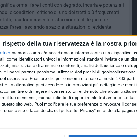
ifica ormai fare i conti con degrado, incuria e potenziali
do le condizioni critiche di uno dei tratti più frequentati
 infatti, risultano assenti le staccionate di legno che
zza l'area, lasciando spazio a situazioni di evidente
sale, secondo la segnalazione, è un'immagine che
l rispetto della tua riservatezza è la nostra prior
se: da una parte un cartello che avvisa del pericolo di
artner
memorizziamo e/o accediamo a informazioni su un dispositivo, c
 "Una scena che fa sorridere amaramente, perché sembra
ali, come identificatori univoci e informazioni standard inviate da un di
acconta invece una condizione di abbandono concreta",
zzati, misurazione di annunci e contenuti, analisi dell'audience e svilupp
i e i nostri partner possiamo utilizzare dati precisi di geolocalizzazione 
ancanza di manutenzione e programmazione, evidenziando
del dispositivo. Puoi fare clic per consentire a noi e ai nostri 1733 partn
critte. In alternativa puoi accedere a informazioni più dettagliate e modif
e rappresentare un luogo di relax e valorizzazione del
acconsentire o di negare il consenso.
Si rende noto che alcuni trattamen
immagine di trascuratezza. I residenti chiedono interventi
e il tuo consenso, ma hai il diritto di opporti a tale trattamento. Le tue
utture mancanti, garantire sicurezza e restituire dignità a uno
 questo sito web. Puoi modificare le tue preferenze o revocare il conse
 città.
questo sito e facendo clic sul pulsante "Privacy" in fondo alla pagina