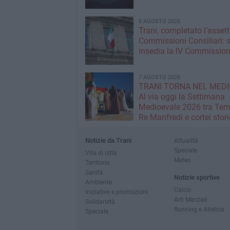
8 AGOSTO 2026
Trani, completato l’assett
Commissioni Consiliari: s
insedia la IV Commissio
7 AGOSTO 2026
TRANI TORNA NEL MEDI
Al via oggi la Settimana
Medioevale 2026 tra Temp
Re Manfredi e cortei stori
Notizie da Trani
Attualità
Speciale
Vita di città
Meteo
Territorio
Sanità
Notizie sportive
Ambiente
Calcio
Iniziative e promozioni
Arti Marziali
Solidarietà
Running e Atletica
Speciale