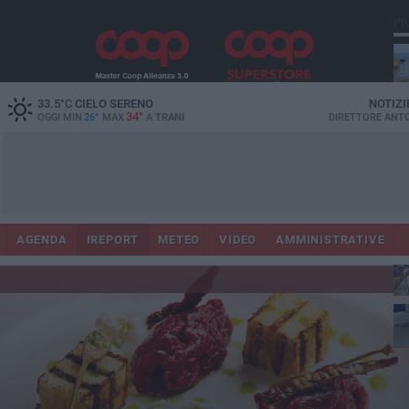
PI
33.5
°C
CIELO SERENO
NOTIZI
34°
OGGI MIN
26°
MAX
A
TRANI
DIRETTORE
ANTO
con
pu
AGENDA
IREPORT
METEO
VIDEO
AMMINISTRATIVE
vig
per