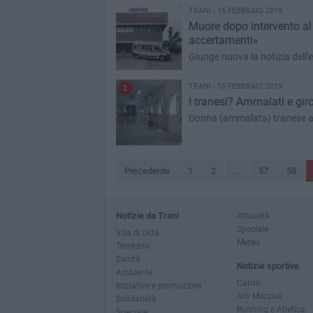
TRANI - 15 FEBBRAIO 2019
Muore dopo intervento al 
accertamenti»
Giunge nuova la notizia dell'
TRANI - 15 FEBBRAIO 2019
2
I tranesi? Ammalati e gir
Donna (ammalata) tranese att
Precedente
1
2
...
57
58
Notizie da Trani
Attualità
Speciale
Vita di città
Meteo
Territorio
Sanità
Notizie sportive
Ambiente
Calcio
Iniziative e promozioni
Arti Marziali
Solidarietà
Running e Atletica
Speciale