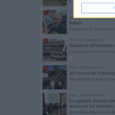
E denunciano: «Solo per alcuni
TRANI - 20 FEBBRAIO 2019
1
«Il protocollo è rispettat
Bottaro
E aggiunge: «È allo studio un
TRANI - 20 FEBBRAIO 2019
2
Riapertura dell'ospedale d
L'iniziativa di Movimento Ris
TRANI - 20 FEBBRAIO 2019
3
Alla ricerca del Protocoll
Giovanni Ronco replica al dir
TRANI - 19 FEBBRAIO 2019
Ex ospedale, Bottaro cont
piazza per fini elettorali»
Dura replica del primo cittadi