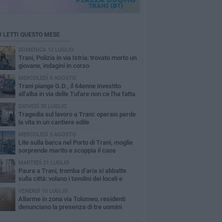
Ù LETTI QUESTO MESE
DOMENICA 12 LUGLIO
Trani, Polizia in via Istria: trovato morto un
giovane, indagini in corso
MERCOLEDÌ 5 AGOSTO
Trani piange G.D., il 64enne investito
all'alba in via delle Tufare non ce l'ha fatta
GIOVEDÌ 30 LUGLIO
Tragedia sul lavoro a Trani: operaio perde
la vita in un cantiere edile
MERCOLEDÌ 5 AGOSTO
Lite sulla barca nel Porto di Trani, moglie
sorprende marito e scoppia il caos
MARTEDÌ 21 LUGLIO
Paura a Trani, tromba d’aria si abbatte
sulla città: volano i tavolini dei locali e
dono alberi sul lungomare
VENERDÌ 10 LUGLIO
Allarme in zona via Tolomeo, residenti
denunciano la presenza di tre uomini
petti nei condomini