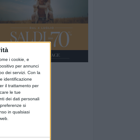
ità
ome i cookie, e
spositivo per annunci
o dei servizi.
Con la
e identificazione
er il trattamento per
icare le tue
ti dei dati personali
 preferenze si
nso in qualsiasi
 web.