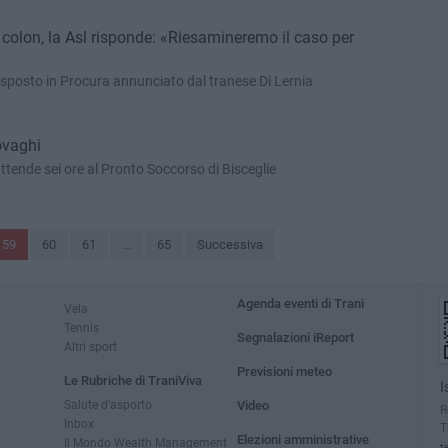
colon, la Asl risponde: «Riesamineremo il caso per
esposto in Procura annunciato dal tranese Di Lernia
ovaghi
ende sei ore al Pronto Soccorso di Bisceglie
59
60
61
...
65
Successiva
Agenda eventi di Trani
Vela
Tennis
Segnalazioni iReport
Altri sport
Previsioni meteo
Le Rubriche di TraniViva
I
Salute d’asporto
Video
R
Inbox
T
Elezioni amministrative
Il Mondo Wealth Management
t