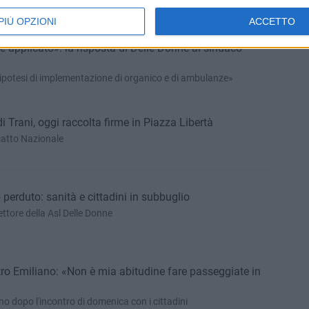
 di essi c'è l'applicazione di norme contrattuali»
PIÙ OPZIONI
ACCETTO
o e applicato»: la risposta di Delle Donne al sindaco
'ipotesi di implementazione di organico e di ambulanze»
i Trani, oggi raccolta firme in Piazza Libertà
catto Nazionale
o perduto: sanità e cittadini in subbuglio
ettore della Asl Delle Donne
ro Emiliano: «Non è mia abitudine fare passeggiate in
no dopo l'incontro di domenica con i cittadini