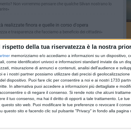
umento? Non vorremmo pensare che qualche Silvan nostrano lo
rire»
vità realizzate finora e quelle in corso d'opera
ezza e trasparenza che facciamo a beneficio dei cittadini»
l rispetto della tua riservatezza è la nostra prior
artner
memorizziamo e/o accediamo a informazioni su un dispositivo, c
 d'attesa: Santorsola boccia la manovra del M5S
ali, come identificatori univoci e informazioni standard inviate da un di
i espiatori di un sistema in crisi economica ed organizzativa non
zzati, misurazione di annunci e contenuti, analisi dell'audience e svilupp
i e i nostri partner possiamo utilizzare dati precisi di geolocalizzazione 
del dispositivo. Puoi fare clic per consentire a noi e ai nostri 1733 partn
critte. In alternativa puoi accedere a informazioni più dettagliate e modif
tura (Pd): «Il Protocollo non è stato pienamente attuato»
acconsentire o di negare il consenso.
Si rende noto che alcuni trattamen
a difesa del sindaco dopo le dichiarazioni di Emiliano e Delle
e il tuo consenso, ma hai il diritto di opporti a tale trattamento. Le tue
 questo sito web. Puoi modificare le tue preferenze o revocare il conse
questo sito e facendo clic sul pulsante "Privacy" in fondo alla pagina
ri delle Sanitaservice, i sindacati preannunciano sit-in
at