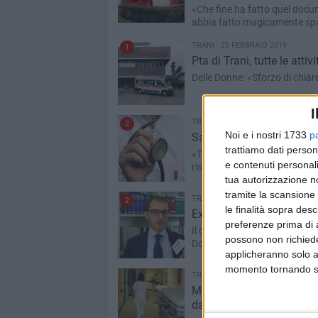
«Che fine ha fatto quel doc
abbia fatto magicamente spa
TRANI - 25 FEBBRAIO 2019
1
Pta di Trani, tutte le atti
Delle Donne: «Sforzo di chiar
I
TRANI - 24 FEBBRAIO 2019
2
Noi e i nostri 1733
p
Sanità, rivoluzione liste
trattiamo dati person
«Trasformare i medici in capr
e contenuti personali
risolverà le cose»
tua autorizzazione no
tramite la scansione 
TRANI - 21 FEBBRAIO 2019
2
le finalità sopra des
Ex ospedale di Trani, Ven
preferenze prima di 
Il consigliere di maggioranza 
possono non richieder
Donne
applicheranno solo a
momento tornando su 
TRANI - 21 FEBBRAIO 2019
Malcontento per i lavorato
davanti la sede dell'Asl B