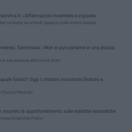
niViva.it: «Affermazioni inveritiere e ingiuste»
l Bat contesta un articolo apparso sulla nostra testata
protesta. Santorsola: «Non si può parlarne in una piazza,
»
 la sua assenza all'incontro di ieri
quale futuro? Oggi i cittadini incontrano Bottaro e
 Piazza Plebiscito
 incontro di approfondimento sulle malattie reumatiche
ttoressa Emanuela Praino