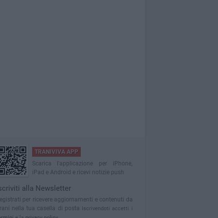
TRANIVIVA APP
Scarica l'applicazione per iPhone,
iPad e Android e ricevi notizie push
scriviti alla Newsletter
egistrati per ricevere aggiornamenti e contenuti da
rani nella tua casella di posta
Iscrivendoti accetti i
ermini
e la
privacy policy