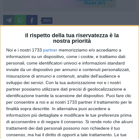
2825
Il rispetto della tua riservatezza è la
nostra priorità
La Samara Challenge, la nuova sfida che sta spopolando sui
Noi e i nostri 1733
partner
memorizziamo e/o accediamo a
social e in diversi Comuni d'Italia, è sbarcata anche a Trani.
informazioni su un dispositivo, come i cookie, e trattiamo dati
Nella serata di ieri, 4 settembre, in tantissimi si sono dati
personali, come identificatori univoci e informazioni standard
appuntamento nei pressi del liceo De Sanctis in attesa di
inviate da un dispositivo per annunci e contenuti personalizzati,
avvistare l'inquietante ragazzina dai lunghi capelli neri. La
misurazione di annunci e contenuti, analisi dell'audience e
sfida coinvolge i più giovani e consiste nel travestirsi come
sviluppo dei servizi.
Con la tua autorizzazione noi e i nostri
partner possiamo utilizzare dati precisi di geolocalizzazione e
la protagonista dell'horror The Ring, Samara Morgan, e
identificazione tramite la scansione del dispositivo. Puoi fare clic
aggirarsi nelle ore buie per le vie della città con l'obiettivo di
per consentire a noi e ai nostri 1733 partner il trattamento per le
spaventare i passanti, pubblicando e diffondendo poi il
finalità sopra descritte. In alternativa puoi accedere a
video sui social.
informazioni più dettagliate e modificare le tue preferenze prima
di acconsentire o di negare il consenso.
Si rende noto che alcuni
Su Instagram Samara avrebbe dato appuntamento in serata
trattamenti dei dati personali possono non richiedere il tuo
nei pressi del liceo tranese e così circa 500 persone, tra
consenso, ma hai il diritto di opporti a tale trattamento. Le tue