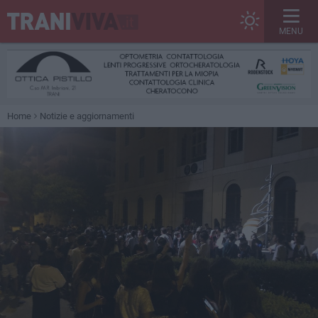
MENU
Home
Notizie e aggiornamenti