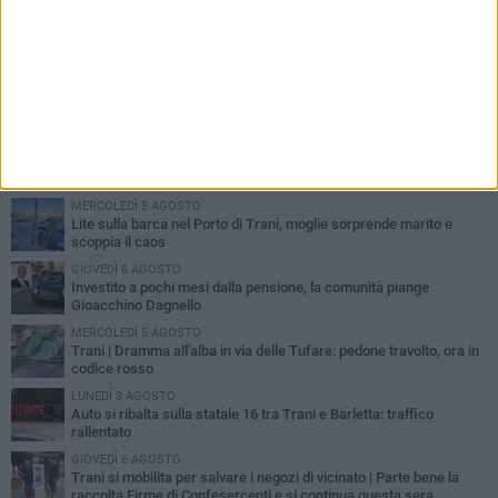
PIÙ LETTI QUESTA SETTIMANA
MERCOLEDÌ 5 AGOSTO
Trani piange G.D., il 64enne investito all'alba in via delle Tufare
non ce l'ha fatta
MERCOLEDÌ 5 AGOSTO
Lite sulla barca nel Porto di Trani, moglie sorprende marito e
scoppia il caos
GIOVEDÌ 6 AGOSTO
Investito a pochi mesi dalla pensione, la comunità piange
Gioacchino Dagnello
MERCOLEDÌ 5 AGOSTO
Trani | Dramma all'alba in via delle Tufare: pedone travolto, ora in
codice rosso
LUNEDÌ 3 AGOSTO
Auto si ribalta sulla statale 16 tra Trani e Barletta: traffico
rallentato
GIOVEDÌ 6 AGOSTO
Trani si mobilita per salvare i negozi di vicinato | Parte bene la
raccolta Firme di Confesercenti e si continua questa sera