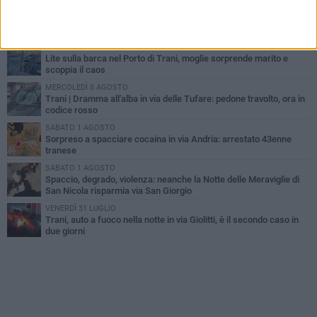
MERCOLEDÌ 5 AGOSTO
Trani piange G.D., il 64enne investito all'alba in via delle Tufare
non ce l'ha fatta
MERCOLEDÌ 5 AGOSTO
Lite sulla barca nel Porto di Trani, moglie sorprende marito e
scoppia il caos
MERCOLEDÌ 5 AGOSTO
Trani | Dramma all'alba in via delle Tufare: pedone travolto, ora in
codice rosso
SABATO 1 AGOSTO
Sorpreso a spacciare cocaina in via Andria: arrestato 43enne
tranese
SABATO 1 AGOSTO
Spaccio, degrado, violenza: neanche la Notte delle Meraviglie di
San Nicola risparmia via San Giorgio
VENERDÌ 31 LUGLIO
Trani, auto a fuoco nella notte in via Giolitti, è il secondo caso in
due giorni