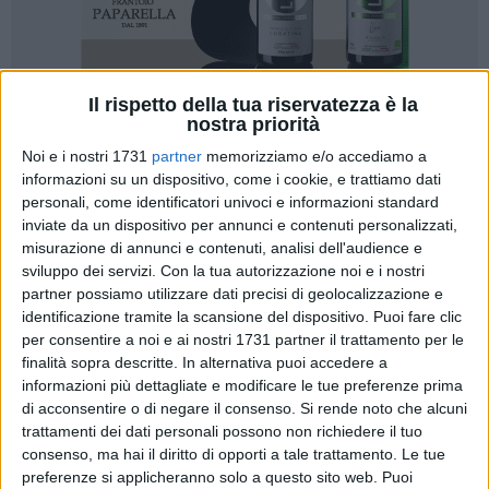
Il rispetto della tua riservatezza è la
nostra priorità
52
Noi e i nostri 1731
partner
memorizziamo e/o accediamo a
informazioni su un dispositivo, come i cookie, e trattiamo dati
personali, come identificatori univoci e informazioni standard
Orientarsi nel labirinto burocratico e formativo dell'università
inviate da un dispositivo per annunci e contenuti personalizzati,
non è mai semplice, ma per gli studenti del
Liceo "F. De
misurazione di annunci e contenuti, analisi dell'audience e
Sanctis"
la strada verso il post-diploma si fa più chiara.
sviluppo dei servizi.
Con la tua autorizzazione noi e i nostri
Nell'ambito della settimana dello studente, le classi
5AC,
partner possiamo utilizzare dati precisi di geolocalizzazione e
5CLES, 5DLES e 3BC
hanno avviato ieri, 4 febbraio,
identificazione tramite la scansione del dispositivo. Puoi fare clic
per consentire a noi e ai nostri 1731 partner il trattamento per le
un'intensa tre giorni dedicata all'orientamento universitario
finalità sopra descritte. In alternativa puoi accedere a
presso la Biblioteca Comunale "Giovanni Bovio".
informazioni più dettagliate e modificare le tue preferenze prima
di acconsentire o di negare il consenso.
Si rende noto che alcuni
Un ponte tra scuola e università -
Sotto la guida di
Graziano
trattamenti dei dati personali possono non richiedere il tuo
Forlè,
da sempre punto di riferimento del Comune di Trani, le
consenso, ma hai il diritto di opporti a tale trattamento. Le tue
studentesse e gli studenti stanno approfondendo la
preferenze si applicheranno solo a questo sito web. Puoi