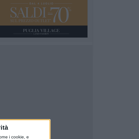
ità
ome i cookie, e