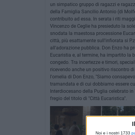
un simpatico gruppo di ragazzi e ragazze 
della Famiglia Sancilio Antonio (di Molf
contribuito ad essa. In serata i riti maggi
Vincenzo de Ceglie ha presieduto la sole
snodata la maestosa processione Eucaris
città, più esattamente sull'infiorata si P
all'adorazione pubblica. Don Enzo ha pro
Eucaristia e, al termine, ha impartito la
congedo. Tra incertezze e timori, specia
ricevendo anche un positivo riscontro di
l'omelia di Don Enzo, "Siamo consapevoli 
tramandata e di cui dobbiamo essere cus
Interdiocesano della Puglia celebrato in 
fregio del titolo di "Città Eucaristica".
I
Noi e i nostri 1733
p