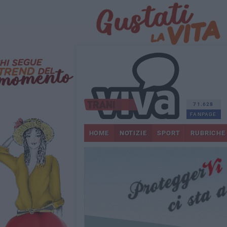
71.628
FANPAGE
HOME
NOTIZIE
SPORT
RUBRICHE