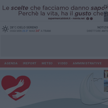
PI
28
°C
CIELO SERENO
NOTIZI
34°
OGGI MIN
25.5°
MAX
A
TRANI
DIRETTORE
ANTO
AGENDA
IREPORT
METEO
VIDEO
AMMINISTRATIVE
Re 
del