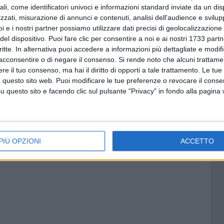
ali, come identificatori univoci e informazioni standard inviate da un di
zzati, misurazione di annunci e contenuti, analisi dell'audience e svilupp
i e i nostri partner possiamo utilizzare dati precisi di geolocalizzazione 
del dispositivo. Puoi fare clic per consentire a noi e ai nostri 1733 partn
critte. In alternativa puoi accedere a informazioni più dettagliate e modif
acconsentire o di negare il consenso.
Si rende noto che alcuni trattamen
e il tuo consenso, ma hai il diritto di opporti a tale trattamento. Le tue
 questo sito web. Puoi modificare le tue preferenze o revocare il conse
questo sito e facendo clic sul pulsante "Privacy" in fondo alla pagina
PIÙ OPZIONI
ACCETTO