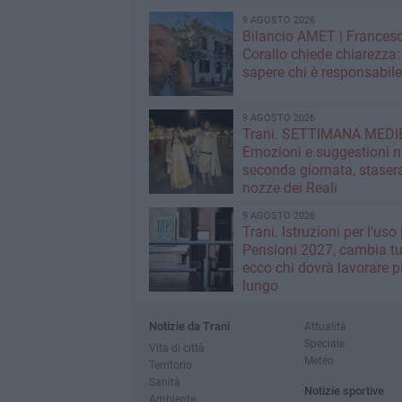
schiera i satelliti
9 AGOSTO 2026
Bilancio AMET | Frances
Corallo chiede chiarezza:
sapere chi è responsabil
9 AGOSTO 2026
Trani. SETTIMANA MEDI
Emozioni e suggestioni n
seconda giornata, stasera
nozze dei Reali
9 AGOSTO 2026
Trani. Istruzioni per l'uso 
Pensioni 2027, cambia tu
ecco chi dovrà lavorare p
lungo
Notizie da Trani
Attualità
Speciale
Vita di città
Meteo
Territorio
Sanità
Notizie sportive
Ambiente