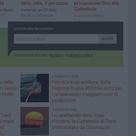
tà
della città. Il percorso
processione fino alla
Cattedrale
el Beato
Partenza ore 20 dalla
il 7
Basilica Cattedrale
In caso di pioggia
l'adorazione eucaristica si
terrà nella stessa chiesa
Iscriviti alla Newsletter
Iscriviti
Iscrivendoti accetti i
termini
e la
privacy policy
10 AGOSTO 2026
e della
Pesca e acquacoltura, dalla
 in Guida
Regione Puglia 800mila euro per
 Stelle
compensare i maggiori costi di
produzione
9 AGOSTO 2026
 Trani
Lo spettacolo della linea
l mare
d'ombra: la Cattedrale di Trani
si:
immortalata da Giovinazzo
i