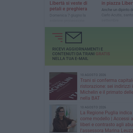
Libertà si veste di
in piazza Liber
petali e preghiera
Anche un dipinto d
Carlo Acutis, santo 
Domenica 7 giugno la
settembre
solenne processione
eucaristica e la tradizionale
infiorata dedicata anche agli
800 anni dalla morte di San
Francesco d’Assisi
RICEVI AGGIORNAMENTI E
CONTENUTI DA TRANI
GRATIS
NELLA TUA E-MAIL
10 AGOSTO 2026
Trani si conferma capital
ristorazione: sei indirizzi
Michelin e il primato delle
nella BAT
10 AGOSTO 2026
La Regione Puglia indica
come modello | Accessi a
liberi e contrasto agli abu
l'assessora Marina Leuzz