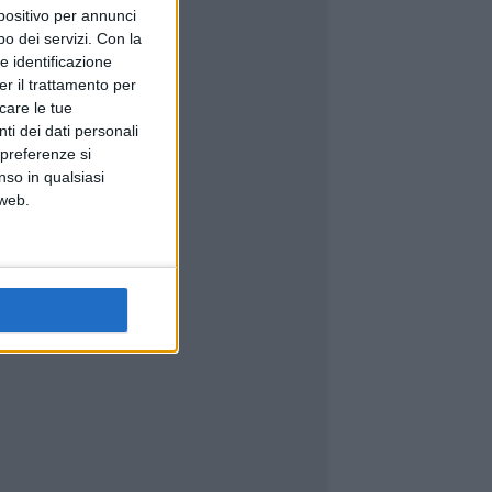
spositivo per annunci
o dei servizi.
Con la
e identificazione
er il trattamento per
icare le tue
ti dei dati personali
 preferenze si
nso in qualsiasi
 web.