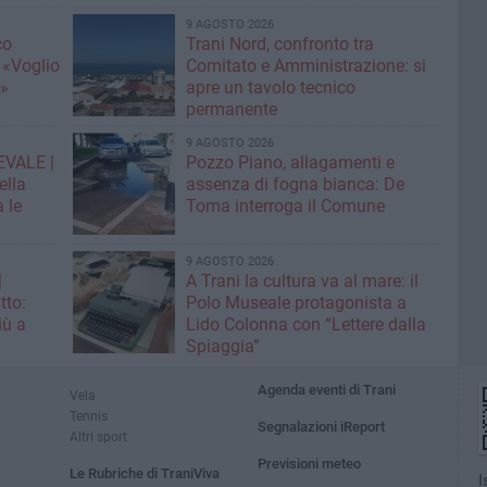
9 AGOSTO 2026
co
Trani Nord, confronto tra
 «Voglio
Comitato e Amministrazione: si
e»
apre un tavolo tecnico
permanente
9 AGOSTO 2026
EVALE |
Pozzo Piano, allagamenti e
ella
assenza di fogna bianca: De
 le
Toma interroga il Comune
9 AGOSTO 2026
|
A Trani la cultura va al mare: il
tto:
Polo Museale protagonista a
iù a
Lido Colonna con “Lettere dalla
Spiaggia”
Agenda eventi di Trani
Vela
Tennis
Segnalazioni iReport
Altri sport
Previsioni meteo
Le Rubriche di TraniViva
I