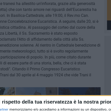
tranesi ha allestito un'infiorata, grazie alla generosità
etta) che con tanto amore nei riguardi dell'Eucarestia ha
ori. In Basilica-Cattedrale, alle 19:00, il Rev.mo Can.
nne Concelebrazione Eucaristica. A seguire, dalle 20, si è
tica cittadina. Al passaggio del corteo dal cuore della
.zza Libertà, il Ss. Sacramento è stato esposto
clamato l'Atto di affidamento della città alla Ss.
 benedizione solenne. Al rientro in Cattedrale benedizione di
lmente meteorologici, tutto si è svolto regolarmente
 participazione di popolo. In più, come citato durante
di essere parte di una storia, bella, che ci è stata
todi". Citando il Primo Congresso Eucaristico
Trani dal 30 aprile al 4 maggio 1924 che vide Trani il
l rispetto della tua riservatezza è la nostra prior
artner
memorizziamo e/o accediamo a informazioni su un dispositivo, c