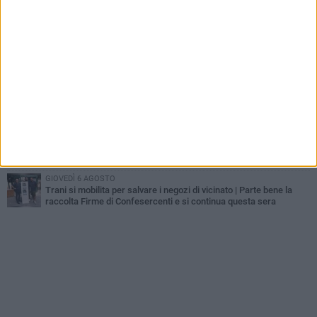
MERCOLEDÌ 5 AGOSTO
Lite sulla barca nel Porto di Trani, moglie sorprende marito e
scoppia il caos
GIOVEDÌ 6 AGOSTO
Investito a pochi mesi dalla pensione, la comunità piange
Gioacchino Dagnello
MERCOLEDÌ 5 AGOSTO
Trani | Dramma all'alba in via delle Tufare: pedone travolto, ora in
codice rosso
LUNEDÌ 3 AGOSTO
Auto si ribalta sulla statale 16 tra Trani e Barletta: traffico
rallentato
GIOVEDÌ 6 AGOSTO
Trani si mobilita per salvare i negozi di vicinato | Parte bene la
raccolta Firme di Confesercenti e si continua questa sera