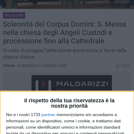
RELIGIONI
Solennità del Corpus Domini: S. Messa
nella chiesa degli Angeli Custodi e
processione fino alla Cattedrale
In caso di pioggia l'adorazione eucaristica si terrà nella
stessa chiesa
TRANI -
DOMENICA 11 GIUGNO 2023
15.25
Il rispetto della tua riservatezza è la
nostra priorità
Noi e i nostri 1733
partner
memorizziamo e/o accediamo a
informazioni su un dispositivo, come i cookie, e trattiamo dati
personali, come identificatori univoci e informazioni standard
inviate da un dispositivo per annunci e contenuti personalizzati,