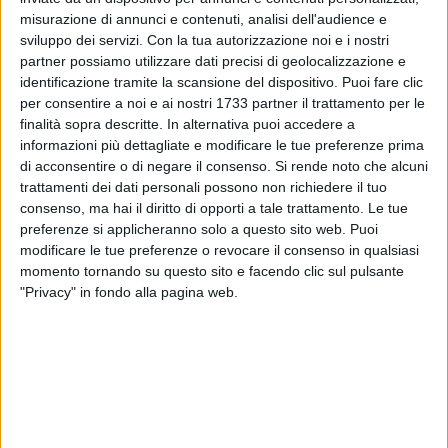
misurazione di annunci e contenuti, analisi dell'audience e
sviluppo dei servizi.
Con la tua autorizzazione noi e i nostri
partner possiamo utilizzare dati precisi di geolocalizzazione e
identificazione tramite la scansione del dispositivo. Puoi fare clic
46
per consentire a noi e ai nostri 1733 partner il trattamento per le
finalità sopra descritte. In alternativa puoi accedere a
informazioni più dettagliate e modificare le tue preferenze prima
di acconsentire o di negare il consenso.
Si rende noto che alcuni
In occasione della solennità del Corpus Domini, oggi
trattamenti dei dati personali possono non richiedere il tuo
domenica 11 giugno a Trani l'arcidiocesi ha previsto il
consenso, ma hai il diritto di opporti a tale trattamento. Le tue
seguente programma di concelebrazioni concelebrate dal
preferenze si applicheranno solo a questo sito web. Puoi
clero, con la partecipazione delle persone di vita consacrata
modificare le tue preferenze o revocare il consenso in qualsiasi
e dei fedeli laici: presso la parrocchia del Ss. Angeli Custodi
momento tornando su questo sito e facendo clic sul pulsante
alle ore 19 S. Messa presieduta da mons. Saverio Pellegrino,
"Privacy" in fondo alla pagina web.
cui farà seguito la processione eucaristica che terminerà in
pizza Duomo. In caso di pioggia, dopo la Messa, la
processione sarà sostituita dall'adorazione eucaristica nella
stessa chiesa degli Angeli Custodi