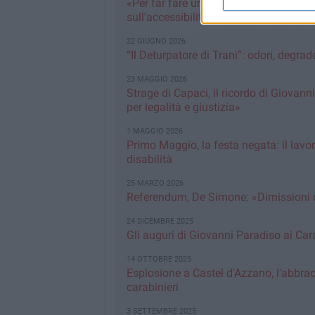
«Per far fare un bagno a mio padre ho d
sull'accessibilità al mare
22 GIUGNO 2026
“Il Deturpatore di Trani”: odori, degra
23 MAGGIO 2026
Strage di Capaci, il ricordo di Giovan
per legalità e giustizia»
1 MAGGIO 2026
Primo Maggio, la festa negata: il lavo
disabilità
25 MARZO 2026
Referendum, De Simone: «Dimissioni 
24 DICEMBRE 2025
Gli auguri di Giovanni Paradiso ai Cara
14 OTTOBRE 2025
Esplosione a Castel d'Azzano, l'abbra
carabinieri
3 SETTEMBRE 2025