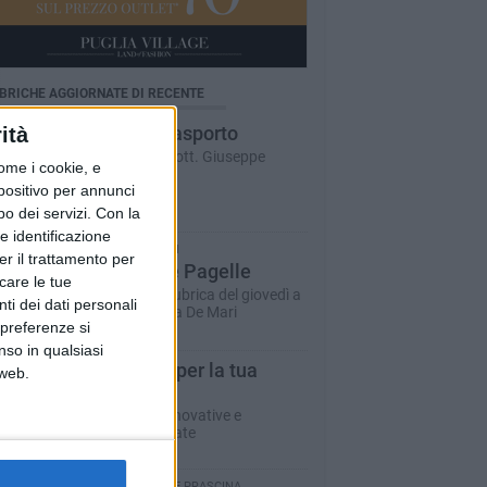
BRICHE AGGIORNATE DI RECENTE
Salute d'asporto
ità
A cura del dott. Giuseppe
ome i cookie, e
Labianca
spositivo per annunci
o dei servizi.
Con la
e identificazione
LUCIA DE MARI
er il trattamento per
Le Nuove Pagelle
icare le tue
La storica rubrica del giovedì a
ti dei dati personali
cura di Lucia De Mari
 preferenze si
nso in qualsiasi
T-innova per la tua
 web.
impresa
Soluzioni innovative e
personalizzate
AVV. GIUSEPPE PRASCINA