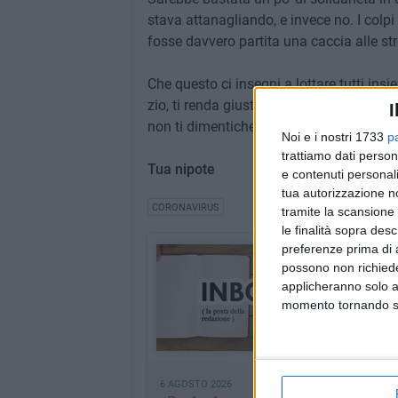
stava attanagliando, e invece no. I colpi
fosse davvero partita una caccia alle st
Che questo ci insegni a lottare tutti i
zio, ti renda giustizia. Ora riposa in pac
I
non ti dimenticheremo mai.
Noi e i nostri 1733
p
trattiamo dati person
Tua nipote
e contenuti personali
tua autorizzazione no
CORONAVIRUS
tramite la scansione 
le finalità sopra des
preferenze prima di 
Inbox
possono non richieder
La posta in arrivo dell
applicheranno solo a
momento tornando su 
INDICE RUBRICA
6 AGOSTO 2026