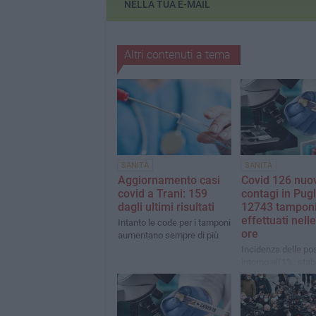
NELLA TUA E-MAIL
Altri contenuti a tema
SANITÀ
SANITÀ
Aggiornamento casi
Covid 126 nuo
covid a Trani: 159
contagi in Pugl
dagli ultimi risultati
12743 tampon
effettuati nell
Intanto le code per i tamponi
ore
aumentano sempre di più
Incidenza delle pos
intorno all'1%, stabil
riguardo le ospedal
e i ricoverati in ter
intensiva