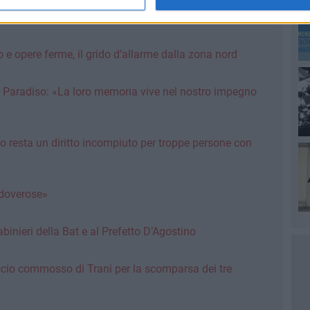
ovuto lasciare Trani»: la lettera di una figlia
do e opere ferme, il grido d’allarme dalla zona nord
ni Paradiso: «La loro memoria vive nel nostro impegno
ro resta un diritto incompiuto per troppe persone con
doverose»
binieri della Bat e al Prefetto D’Agostino
ccio commosso di Trani per la scomparsa dei tre