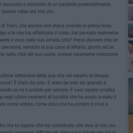
 il soccorso a domicilio di un paziente potenzialmente
i questo video era mio zio.
 di Trani, che ancora non stava vivendo in prima linea
go a te che hai effettuato il video, hai pensato realmente
ente il virus nella sua amata città? Pensi davvero che un
 pensione, venduto la sua casa di Milano, giunto ad un
vita nella città del suo cuore, avesse veramente intenzione
time settimane della sua vita nel reparto di terapia
a cosa? È stato da solo. È stato da solo da quando è
uando se ne è andato per sempre. E vuoi sapere un'altra
negli ultimi momenti di lucidità che ha avuto, è stato il
ato come untore, come colui che ha portato il virus a
o che tu sappia che hai contribuito alla resa di mio zio.
questo momento difficile per alleviare il dolore che già lo