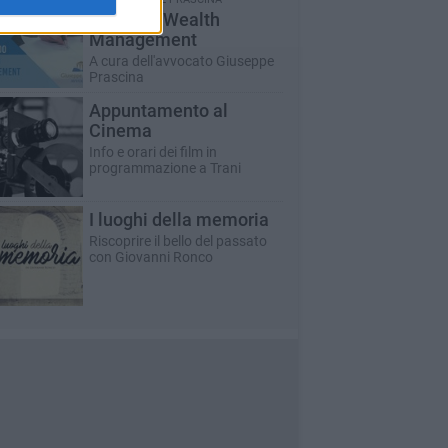
Il Mondo Wealth
Management
A cura dell'avvocato Giuseppe
Prascina
Appuntamento al
Cinema
Info e orari dei film in
programmazione a Trani
I luoghi della memoria
Riscoprire il bello del passato
con Giovanni Ronco