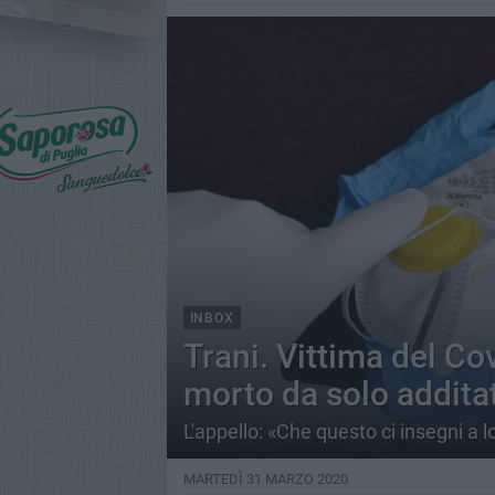
INBOX
Trani. Vittima del Cov
morto da solo addit
L'appello: «Che questo ci insegni a
MARTEDÌ 31 MARZO 2020