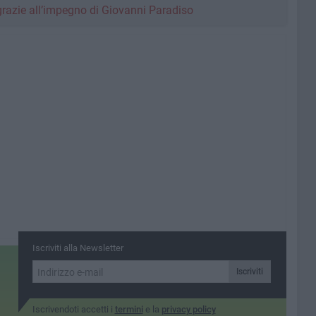
 grazie all’impegno di Giovanni Paradiso
Iscriviti alla Newsletter
Iscriviti
Iscrivendoti accetti i
termini
e la
privacy policy