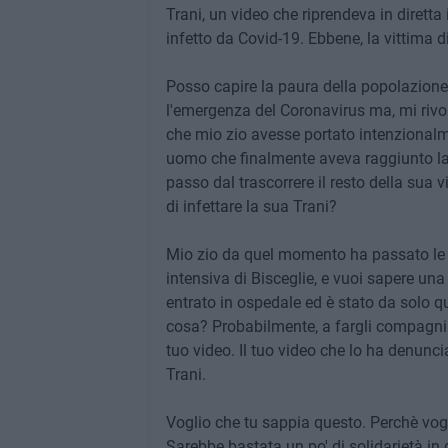
Trani, un video che riprendeva in diretta
infetto da Covid-19. Ebbene, la vittima d
Posso capire la paura della popolazione
l'emergenza del Coronavirus ma, mi rivol
che mio zio avesse portato intenzionalm
uomo che finalmente aveva raggiunto la
passo dal trascorrere il resto della sua 
di infettare la sua Trani?
Mio zio da quel momento ha passato le ul
intensiva di Bisceglie, e vuoi sapere un
entrato in ospedale ed è stato da solo q
cosa? Probabilmente, a fargli compagnia 
tuo video. Il tuo video che lo ha denunci
Trani.
Voglio che tu sappia questo. Perchè vogli
Sarebbe bastata un po' di solidarietà in 