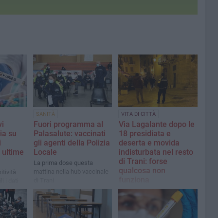
SANITÀ
VITA DI CITTÀ
vi
Fuori programma al
Via Lagalante dopo le
ia su
Palasalute: vaccinati
18 presidiata e
i
gli agenti della Polizia
deserta e movida
e ultime
Locale
indisturbata nel resto
di Trani: forse
La prima dose questa
qualcosa non
mattina nella hub vaccinale
itività
funziona
di Trani
i i dati
izzazioni
Una domenica tra strade
apia
immobilizzate e folle da
Ferragosto ovunque