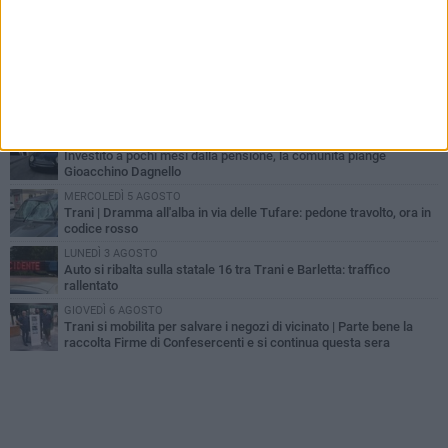
MERCOLEDÌ 5 AGOSTO
Trani piange G.D., il 64enne investito all'alba in via delle Tufare
non ce l'ha fatta
MERCOLEDÌ 5 AGOSTO
Lite sulla barca nel Porto di Trani, moglie sorprende marito e
scoppia il caos
GIOVEDÌ 6 AGOSTO
Investito a pochi mesi dalla pensione, la comunità piange
Gioacchino Dagnello
MERCOLEDÌ 5 AGOSTO
Trani | Dramma all'alba in via delle Tufare: pedone travolto, ora in
codice rosso
LUNEDÌ 3 AGOSTO
Auto si ribalta sulla statale 16 tra Trani e Barletta: traffico
rallentato
GIOVEDÌ 6 AGOSTO
Trani si mobilita per salvare i negozi di vicinato | Parte bene la
raccolta Firme di Confesercenti e si continua questa sera