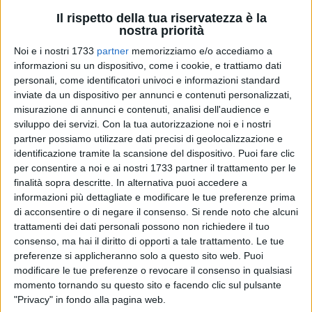
Il rispetto della tua riservatezza è la
nostra priorità
Noi e i nostri 1733
partner
memorizziamo e/o accediamo a
24
informazioni su un dispositivo, come i cookie, e trattiamo dati
personali, come identificatori univoci e informazioni standard
inviate da un dispositivo per annunci e contenuti personalizzati,
misurazione di annunci e contenuti, analisi dell'audience e
«Il Comitato pro Archivio di Stato - dichiara l'avvocato
sviluppo dei servizi.
Con la tua autorizzazione noi e i nostri
Alessandro Moscatelli - ha raccolto oltre 1700 firme di
partner possiamo utilizzare dati precisi di geolocalizzazione e
cittadini ed ha presentato la petizione per la istituzione della
identificazione tramite la scansione del dispositivo. Puoi fare clic
sede dell'Archivio di Stato della Provincia Barletta – Andria –
per consentire a noi e ai nostri 1733 partner il trattamento per le
Trani.
finalità sopra descritte. In alternativa puoi accedere a
informazioni più dettagliate e modificare le tue preferenze prima
di acconsentire o di negare il consenso.
Si rende noto che alcuni
Le dichiarazioni rese dinanzi al Prefetto nell'ambito della
trattamenti dei dati personali possono non richiedere il tuo
Conferenza Provinciale Permanente per l'istituzione degli
consenso, ma hai il diritto di opporti a tale trattamento. Le tue
uffici periferici dello Stato sono state superate da una
preferenze si applicheranno solo a questo sito web. Puoi
ritrovata apparente comunità di intenti.
modificare le tue preferenze o revocare il consenso in qualsiasi
momento tornando su questo sito e facendo clic sul pulsante
Le dichiarazioni dell'assessore Carlo Laurora che, in sede di
"Privacy" in fondo alla pagina web.