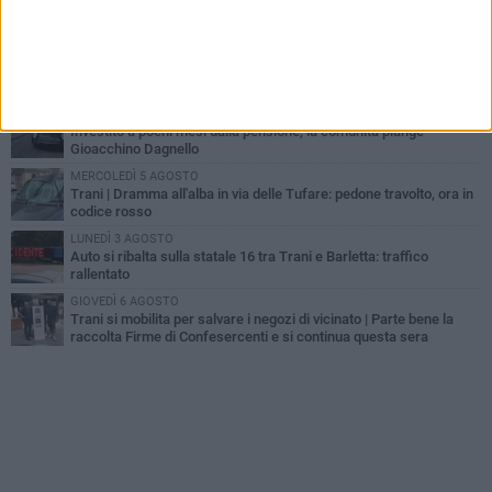
Trani piange G.D., il 64enne investito all'alba in via delle Tufare
non ce l'ha fatta
MERCOLEDÌ 5 AGOSTO
Lite sulla barca nel Porto di Trani, moglie sorprende marito e
scoppia il caos
GIOVEDÌ 6 AGOSTO
Investito a pochi mesi dalla pensione, la comunità piange
Gioacchino Dagnello
MERCOLEDÌ 5 AGOSTO
Trani | Dramma all'alba in via delle Tufare: pedone travolto, ora in
codice rosso
LUNEDÌ 3 AGOSTO
Auto si ribalta sulla statale 16 tra Trani e Barletta: traffico
rallentato
GIOVEDÌ 6 AGOSTO
Trani si mobilita per salvare i negozi di vicinato | Parte bene la
raccolta Firme di Confesercenti e si continua questa sera