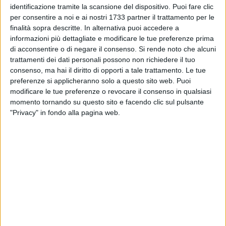
identificazione tramite la scansione del dispositivo. Puoi fare clic
266
per consentire a noi e ai nostri 1733 partner il trattamento per le
finalità sopra descritte. In alternativa puoi accedere a
informazioni più dettagliate e modificare le tue preferenze prima
In riferimento alla cancellazione dal flusso delle notizie
di acconsentire o di negare il consenso.
Si rende noto che alcuni
trattamenti dei dati personali possono non richiedere il tuo
dell'articolo a firma di Giovanni Ronco dal titolo "Se il gioco
consenso, ma hai il diritto di opporti a tale trattamento. Le tue
di squadra è quello che fa bene (alla politica)", gli Editori e la
preferenze si applicheranno solo a questo sito web. Puoi
Redazione di TraniViva respingono fermamente illazioni
modificare le tue preferenze o revocare il consenso in qualsiasi
provenienti anche da esponenti politici su presunti
momento tornando su questo sito e facendo clic sul pulsante
condizionamenti da parte di alcuno. Tutt'altro. Il network, che
"Privacy" in fondo alla pagina web.
si compone di 18 portali, segue una precisa e netta linea
editoriale orientata all'equilibrio, all'imparzialità,
all'oggettività dei fatti. Lo scritto che non appare più sul
nostro portale, benché il suo estensore fosse perfettamente
a conoscenza dello spirito che anima l'informazione del
VivaNetwork, non rispondeva ai requisiti sopra citati.
Peraltro, la pubblicazione in questione non era passata dal
vaglio direttore, responsabile alla pari dell'estensore, dei
contenuti. Tale chiarimento era necessario al fine di tutelare