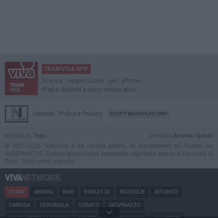
TRANIVIVA APP
Scarica l'applicazione per iPhone,
iPad e Android e ricevi notizie push
Contatti
Policy e Privacy
GOCITY NEWS PLATFORM
Notizie da
Trani
Direttore
Antonio Quinto
© 2001-2026 TraniViva è un portale gestito da InnovaNews srl. Partita iva
08059640725. Testata giornalistica telematica registrata presso il Tribunale di
Trani. Tutti i diritti riservati.
TRANI
ANDRIA
BARI
BARLETTA
BISCEGLIE
BITONTO
CANOSA
CERIGNOLA
CORATO
GIOVINAZZO