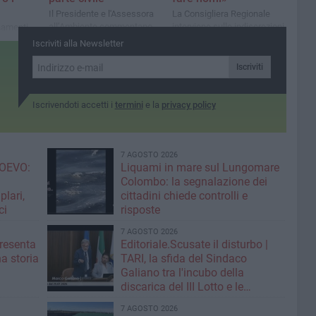
Il Presidente e l'Assessora
La Consigliera Regionale
all’Ambiente commentano
interviene sulle indiscrezioni
namenti
l'operazione di DDA e
relative ad Alberto
iste opere
Iscriviti alla Newsletter
Carabinieri: “Un colpo
Muciaccia: «Ampia fiducia
sioni
durissimo alla criminalità.
nel tavolo del centrosinistra,
are la
Iscriviti
Atto doveroso per difendere
ma smentisco i vertici citati
la nostra terra”
dalla stampa»
Iscrivendoti accetti i
termini
e la
privacy policy
7 AGOSTO 2026
OEVO:
Liquami in mare sul Lungomare
Colombo: la segnalazione dei
lari,
cittadini chiede controlli e
ci
risposte
7 AGOSTO 2026
resenta
Editoriale.Scusate il disturbo |
na storia
TARI, la sfida del Sindaco
Galiano tra l'incubo della
discarica del III Lotto e le
strategie per tagliare la tassa sui
7 AGOSTO 2026
rifiuti