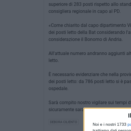
superiore di 283 posti rispetto allo sta
consigliera regionale in capo al PD.
«Come chiarito dal capo dipartimento Vit
dei posti letto della Bat considerando l'
considerazione il Bonomo di Andria.
All'attuale numero andranno aggiunti alt
letto.
È necessario evidenziare che nella provi
dei posti letto: da 786 posti letto si è 
ospedale.
Sarà compito nostro vigilare sui tempi d
sicuramente saranno importanti per l'int
I
DEBORA CILIENTO
Noi e i nostri 1733
p
trattiamo dati person