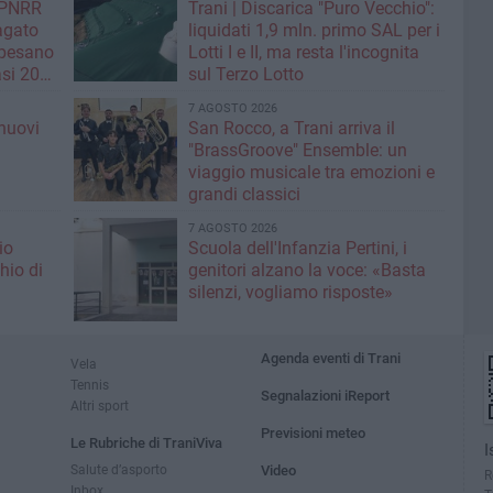
| PNRR
Trani | Discarica "Puro Vecchio":
Pagato
liquidati 1,9 mln. primo SAL per i
 pesano
Lotti I e II, ma resta l'incognita
si 20
sul Terzo Lotto
7 AGOSTO 2026
nuovi
San Rocco, a Trani arriva il
i
"BrassGroove" Ensemble: un
viaggio musicale tra emozioni e
grandi classici
7 AGOSTO 2026
io
Scuola dell'Infanzia Pertini, i
hio di
genitori alzano la voce: «Basta
silenzi, vogliamo risposte»
Agenda eventi di Trani
Vela
Tennis
Segnalazioni iReport
Altri sport
Previsioni meteo
Le Rubriche di TraniViva
I
Salute d’asporto
Video
R
Inbox