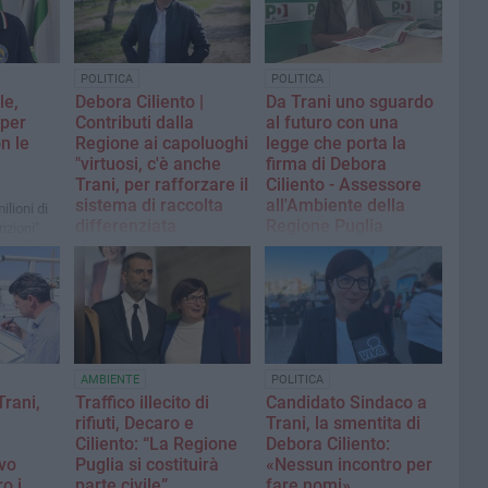
POLITICA
POLITICA
le,
Debora Ciliento |
Da Trani uno sguardo
 per
Contributi dalla
al futuro con una
n le
Regione ai capoluoghi
legge che porta la
"virtuosi, c'è anche
firma di Debora
Trani, per rafforzare il
Ciliento - Assessore
sistema di raccolta
all'Ambiente della
ilioni di
differenziata
Regione Puglia
izioni"
L'assessorato regionale
Una svolta storica che
all'ambiente ridà slancio alla
introduce la Valutazione di
raccolta differenziata anche
Impatto Generazionale e di
in altri Comuni capoluogo di
Genere per garantire
Bari, Brindisi, Foggia e
sviluppo sostenibile, equità
Taranto
e il diritto dei giovani di non
emigrare
AMBIENTE
POLITICA
Trani,
Traffico illecito di
Candidato Sindaco a
rifiuti, Decaro e
Trani, la smentita di
Ciliento: “La Regione
Debora Ciliento:
ivo
Puglia si costituirà
«Nessun incontro per
o i
parte civile”
fare nomi»