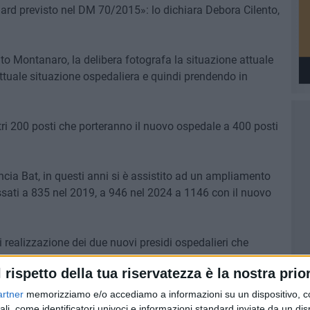
ndard previsto nel DM 70/2015»: lo dichiara Debora Cilento,
o Montanaro, la delibera fotografa la situazione attuale
attuale situazione ospedaliera e quindi prendendo in
ri 200 posti che porteranno il nuovo ospedale a 400 posti
ncia Bat, in questi anni si è assistito ad un ampliamento
passati a 835 nel 2019, a 946 nel 2024 a 1146 con il nuovo
i realizzazione dei due nuovi presidi ospedalieri che
era provincia».
l rispetto della tua riservatezza è la nostra prior
artner
memorizziamo e/o accediamo a informazioni su un dispositivo, c
ali, come identificatori univoci e informazioni standard inviate da un di