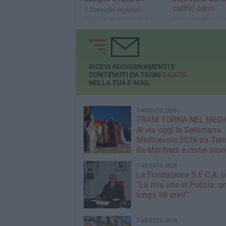
cattivi odori
Il Consiglio regionale
approva la riforma che
Esclusi malfunzio
introduce la valutazione di
dell’impianto, prev
impatto generazionale e di
per ridurre le emis
genere negli atti della
odorigene e miglior
Regione. L'assessora: «Un
qualità dell’aria
passo concreto verso una
RICEVI AGGIORNAMENTI E
Puglia più equa, sostenibile
CONTENUTI DA TRANI
GRATIS
e inclusiva».
NELLA TUA E-MAIL
7 AGOSTO 2026
TRANI TORNA NEL MEDI
Al via oggi la Settimana
Medioevale 2026 tra Temp
Re Manfredi e cortei stori
7 AGOSTO 2026
La Fondazione S.E.C.A. p
“La mia vita in Polizia: u
lunga 38 anni”
7 AGOSTO 2026