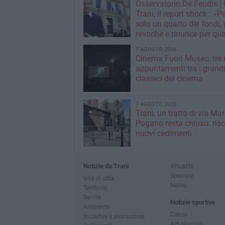
Osservatorio De Feudis 
Trani, il report shock : «
solo un quarto dei fondi,
revoche e rinunce per qua
milioni»
7 AGOSTO 2026
Cinema Fuori Museo, tre 
appuntamenti tra i grand
classici del cinema
7 AGOSTO 2026
Trani, un tratto di via Mar
Pagano resta chiuso: risc
nuovi cedimenti
Notizie da Trani
Attualità
Speciale
Vita di città
Meteo
Territorio
Sanità
Notizie sportive
Ambiente
Calcio
Iniziative e promozioni
Arti Marziali