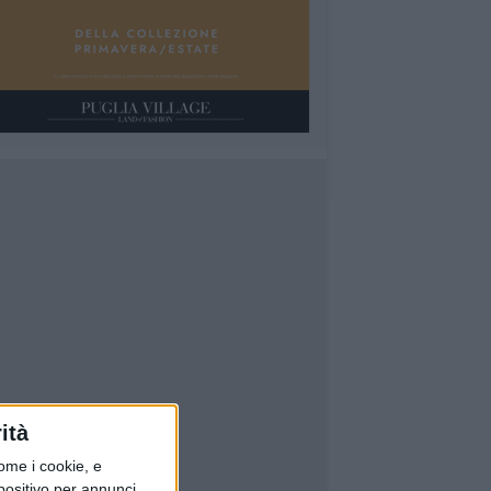
ità
ome i cookie, e
spositivo per annunci