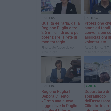
POLITICA
POLITICA
Qualità dell’aria, dalla
Protezione civi
Regione Puglia oltre
stanziati fondi
2,6 milioni di euro per
convenzioni co
potenziare la rete di
associazioni di
monitoraggio
volontariato
Finanziato l’accordo con
Ass. Ciliento: "1,7 m
Arpa Puglia
euro per le sottoscr
POLITICA
AMBIENTE
Regione Puglia |
Depuratore di 
Debora Ciliento:
sopralluogo
«Firmo una nuova
dell’assessore
legge dove la Puglia
Ciliento: in arr
sceglie il futuro»
interventi contr