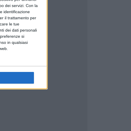
o dei servizi.
Con la
e identificazione
er il trattamento per
icare le tue
ti dei dati personali
 preferenze si
nso in qualsiasi
 web.