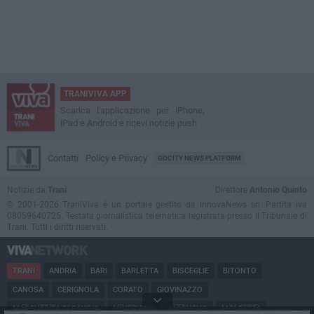
TRANIVIVA APP
Scarica l'applicazione per iPhone,
iPad e Android e ricevi notizie push
Contatti
Policy e Privacy
GOCITY NEWS PLATFORM
Notizie da
Trani
Direttore
Antonio Quinto
© 2001-2026 TraniViva è un portale gestito da InnovaNews srl. Partita iva
08059640725. Testata giornalistica telematica registrata presso il Tribunale di
Trani. Tutti i diritti riservati.
TRANI
ANDRIA
BARI
BARLETTA
BISCEGLIE
BITONTO
CANOSA
CERIGNOLA
CORATO
GIOVINAZZO
MARGHERITA DI SAVOIA
MINERVINO
MODUGNO
MOLFETTA