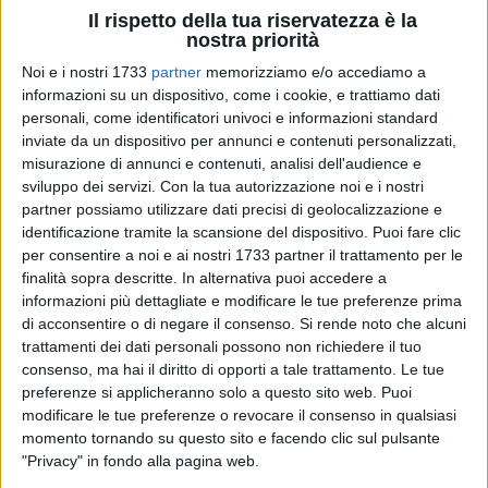
Il rispetto della tua riservatezza è la
nostra priorità
Noi e i nostri 1733
partner
memorizziamo e/o accediamo a
316
A cura di
STEFANIA DE TOMA
informazioni su un dispositivo, come i cookie, e trattiamo dati
personali, come identificatori univoci e informazioni standard
inviate da un dispositivo per annunci e contenuti personalizzati,
misurazione di annunci e contenuti, analisi dell'audience e
E in un cielo impetuoso di nuvole, quasi stracciato qua e là
sviluppo dei servizi.
Con la tua autorizzazione noi e i nostri
da pezzi di azzurro cupo, plumbeo, in continuo mutare,
partner possiamo utilizzare dati precisi di geolocalizzazione e
identificazione tramite la scansione del dispositivo. Puoi fare clic
spinto dalle raffiche di vento che hanno battuto la costa, è
per consentire a noi e ai nostri 1733 partner il trattamento per le
apparso d'improvviso un pezzetto di arcobaleno, piccolo ma
finalità sopra descritte. In alternativa puoi accedere a
brillante in un modo esagerato, quasi fosforescente. In città
informazioni più dettagliate e modificare le tue preferenze prima
non è caduta pioggia, ma evidentemente nel mare sì, è i
di acconsentire o di negare il consenso.
Si rende noto che alcuni
raggi del sole vi si sono infranti a nostra insaputa regalando
trattamenti dei dati personali possono non richiedere il tuo
questa delizia allo sguardo.
consenso, ma hai il diritto di opporti a tale trattamento. Le tue
In questa domenica che fino a due giorni fa si sperava
preferenze si applicheranno solo a questo sito web. Puoi
modificare le tue preferenze o revocare il consenso in qualsiasi
potesse regalare una di quelle giornate di settembre in riva al
momento tornando su questo sito e facendo clic sul pulsante
mare, da Colonna fin verso la seconda spiaggia , con un'altra
"Privacy" in fondo alla pagina web.
pasta al forno estiva, come si usa fare qui, e invece ha reso