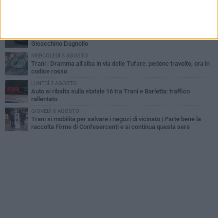
MERCOLEDÌ 5 AGOSTO
Lite sulla barca nel Porto di Trani, moglie sorprende marito e
scoppia il caos
GIOVEDÌ 6 AGOSTO
Investito a pochi mesi dalla pensione, la comunità piange
Gioacchino Dagnello
MERCOLEDÌ 5 AGOSTO
Trani | Dramma all'alba in via delle Tufare: pedone travolto, ora in
codice rosso
LUNEDÌ 3 AGOSTO
Auto si ribalta sulla statale 16 tra Trani e Barletta: traffico
rallentato
GIOVEDÌ 6 AGOSTO
Trani si mobilita per salvare i negozi di vicinato | Parte bene la
raccolta Firme di Confesercenti e si continua questa sera