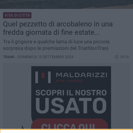
VITA DI CITTÀ
Quel pezzetto di arcobaleno in una
fredda giornata di fine estate...
Tra il grigiore e qualche lama di luce una piccola
sorpresa dopo le premiazioni del TriathlonTrani
TRANI -
DOMENICA 15 SETTEMBRE 2024
18.35