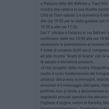
a Palazzo delle Arti Beltrani a Trani fino
mostra che celebra la sua illustre carrier
Città di Trani sabato 5 e domenica 6 ot
alle ore 19:00 per le visite guidate con l'a
10:00 e alle ore 17:00.
Dal 1° ottobre il Palazzo in via Beltrani
continuato dalle ore 10:00 alle ore 18:00
necessaria la prenotazione al numero 08
Il ticket di accesso (6,00 euro) comprende
ed alla mostra "Scatti di Scena" con la 
di sabato e domenica prossimi.
«Il mio progetto della mostra fotografica
risalto il ruolo fondamentale del fotogr
artistica. Attraverso le immagini, inten
emozioni e il messaggio dell'opera, rispet
portfolio non si limita a documentare ev
seguendo principi specifici che elevano i
Pugliese d'origine, nativo di Barletta, M
durante l'adolescenza. Trasferitosi a Pari