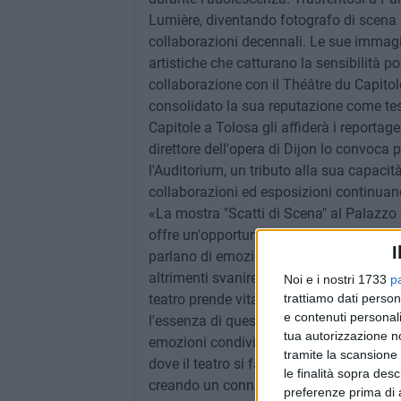
Lumière, diventando fotografo di scena 
collaborazioni decennali. Le sue immagi
artistiche che catturano la sensibilità po
collaborazione con il Théâtre du Capitol
consolidato la sua reputazione come testi
Capitole a Tolosa gli affiderà i reportag
direttore dell'opera di Dijon lo convoca p
l'Auditorium, un tributo alla sua capacità
collaborazioni ed esposizioni continuano
«La mostra "Scatti di Scena" al Palazzo d
offre un'opportunità unica di immergers
I
parlano di emozione, passione e creativi
altrimenti svanirebbero, congelando l'atm
Noi e i nostri 1733
p
teatro prende vita non solo sul palcoscen
trattiamo dati person
e contenuti personali
l'essenza di queste storie. Le immagini 
tua autorizzazione no
emozioni condivise, di attimi di tensione
tramite la scansione 
dove il teatro si fa arte visiva. Palazzo 
le finalità sopra des
creando un connubio tra arte e cultura».
preferenze prima di 