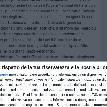
per la Comédie Française e l'Opéra National de Paris con
ni, più che semplici documentazioni, sono raffigurazioni
etica degli artisti sui palcoscenici più prestigiosi. La sua
e de Toulouse e il Teatro dell'Opera di Digione ha
mone visivo delle arti sceniche. Il direttore del Teatro du
es delle proprie creazioni d'opera, successivamente il
er propri servizi fotografici per il Grand Theatre e
 di immortalare la magia del teatro e dell'opera. Altre
 nei più grandi teatri del mondo.
elle Arti Beltrani a Trani - sostiene il Maestro Magliocca -
i nel magico mondo del teatro attraverso immagini che
l rispetto della tua riservatezza è la nostra prior
tà. Ogni scatto è un'interpretazione visiva di momenti che
osfera e l'intensità delle performance. Nella mia opera il
artner
memorizziamo e/o accediamo a informazioni su un dispositivo, c
ico, ma anche attraverso l'obiettivo di chi sa cogliere
ali, come identificatori univoci e informazioni standard inviate da un di
zzati, misurazione di annunci e contenuti, analisi dell'audience e svilupp
raccontano non solo di attori e scene, ma anche di
i e i nostri partner possiamo utilizzare dati precisi di geolocalizzazione 
 e di gioia. Un viaggio indimenticabile tra luci e ombre,
del dispositivo. Puoi fare clic per consentire a noi e ai nostri 1733 partn
Beltrani è il palcoscenico perfetto per queste opere,
critte. In alternativa puoi accedere a informazioni più dettagliate e modif
acconsentire o di negare il consenso.
Si rende noto che alcuni trattamen