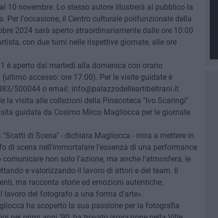
 al 10 novembre. Lo stesso autore illustrerà al pubblico la
a. Per l'occasione, il Centro culturale polifunzionale della
tobre 2024 sarà aperto straordinariamente dalle ore 10:00
rtista, con due turni nelle rispettive giornate, alle ore
 51 è aperto dal martedì alla domenica con orario
 (ultimo accesso: ore 17:00). Per le visite guidate è
83/500044 o email: info@palazzodelleartibeltrani.it.
 la visita alle collezioni della Pinacoteca "Ivo Scaringi"
visita guidata da Cosimo Mirco Magliocca per le giornate
 "Scatti di Scena" - dichiara Magliocca - mira a mettere in
afo di scena nell'immortalare l'essenza di una performance
do comunicare non solo l'azione, ma anche l'atmosfera, le
tando e valorizzando il lavoro di attori e del team. Il
enti, ma racconta storie ed emozioni autentiche,
l lavoro del fotografo a una forma d'arte».
agliocca ha scoperto la sua passione per la fotografia
gi nei primi anni '90, ha trovato ispirazione nella Ville