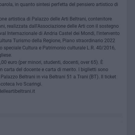
parola, in quanto sintesi perfetta del pensiero artistico di
e artistica di Palazzo delle Arti Beltrani, contenitore
ani, realizzata dall'Associazione delle Arti con il sostegno
tival Internazionale di Andria Castel dei Mondi, l'intervento
Cultura Turismo della Regione, Piano straordinario 2022
o speciale Cultura e Patrimonio culturale L.R. 40/2016,
liese.
 4,00 euro (per minori, studenti, docenti, over 65). È
n carta del docente e carta di merito. I biglietti sono
Palazzo Beltrani in via Beltrani 51 a Trani (BT). Il ticket
nacoteca Ivo Scaringi.
leartibeltrani.it