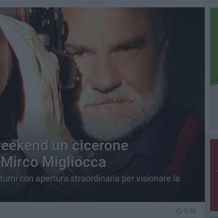
 weekend un cicerone
 Mirco Migliocca
urni con apertura straordinaria per visionare la
9.39