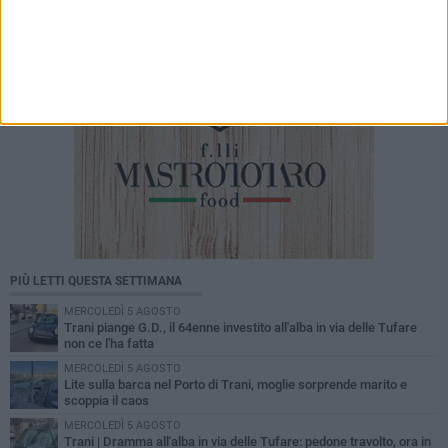
PIÙ LETTI QUESTA SETTIMANA
MERCOLEDÌ 5 AGOSTO
Trani piange G.D., il 64enne investito all'alba in via delle Tufare
non ce l'ha fatta
MERCOLEDÌ 5 AGOSTO
Lite sulla barca nel Porto di Trani, moglie sorprende marito e
scoppia il caos
MERCOLEDÌ 5 AGOSTO
Trani | Dramma all'alba in via delle Tufare: pedone travolto, ora in