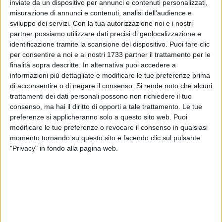
inviate da un dispositivo per annunci e contenuti personalizzati,
bandierine che disegnavano il cielo; si appendevano ai
misurazione di annunci e contenuti, analisi dell'audience e
balconi, da uno all'altro, e in ogni strada c'era un'altarino con
sviluppo dei servizi.
Con la tua autorizzazione noi e i nostri
la Madonna Assunta, cui per la settimana precedente si
partner possiamo utilizzare dati precisi di geolocalizzazione e
dedicava ogni sera il santo rosario.
identificazione tramite la scansione del dispositivo. Puoi fare clic
per consentire a noi e ai nostri 1733 partner il trattamento per le
I bambini erano felici di questa grande famiglia che
finalità sopra descritte. In alternativa puoi accedere a
diventava il centro storico e alla sera della vigilia si stava
informazioni più dettagliate e modificare le tue preferenze prima
di acconsentire o di negare il consenso.
Si rende noto che alcuni
tutti insieme, spesso con le orchestrine, mangiando la
trattamenti dei dati personali possono non richiedere il tuo
focaccia, le lumachine, condite alla pizzaiola oppure con la
consenso, ma hai il diritto di opporti a tale trattamento. Le tue
mentuccia e l'aglio; e poi l'anguria, fresca, rossa dolcissima.
preferenze si applicheranno solo a questo sito web. Puoi
modificare le tue preferenze o revocare il consenso in qualsiasi
Dapprima, come raccontava
Benedetto Ronchi
, le bandierine
momento tornando su questo sito e facendo clic sul pulsante
si facevano con la carta a basso contenuto di cellulosa, la
"Privacy" in fondo alla pagina web.
carta paglia, oppure con la carta per avvolgere i prodotti
alimentari, quella rosa per le macellerie, grigia per il pesce.
Questo uso col tempo è andato scomparendo, ed è stato
sostituito dapprima dalla carta da pacco, che un tempo era
di tanti colori e serviva proprio per spedire i pacchi per posta;