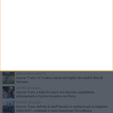
PIÙ LETTI QUESTA SETTIMANA
SABATO 1 AGOSTO
Barletta 4-1 Soccer Trani: ottimi spunti per Moscelli, alla seconda
uscita stagionale
MERCOLEDÌ 5 AGOSTO
Trani | Nando Terrone chiude la carriera da calciatore: «Il campo
lo lascio, il calcio no». Ora è pronto a una nuova sfida
MERCOLEDÌ 5 AGOSTO
Soccer Trani 1-0 Trodica: inizia nel miglior dei modi il ritiro di
Sarnano
GIOVEDÌ 30 LUGLIO
Soccer Trani, a tutto Di Lauro: tra mercato, aspettative,
abbonamenti e il primo incontro con Pace
GIOVEDÌ 16 LUGLIO
Soccer Trani, definito lo staff tecnico e sanitario per la stagione
2026/2027: continuità e nuovi innesti per l'Eccellenza