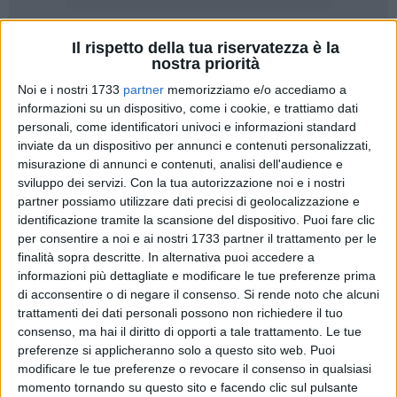
Il rispetto della tua riservatezza è la
nostra priorità
Noi e i nostri 1733
partner
memorizziamo e/o accediamo a
informazioni su un dispositivo, come i cookie, e trattiamo dati
I suoi occhi hanno stregato il pubblico femminile, il suo
personali, come identificatori univoci e informazioni standard
gioco potente e al contempo elegante ha entusiasmato per
inviate da un dispositivo per annunci e contenuti personalizzati,
un'intera settimana appassionati ed addetti ai lavori. Jesse
misurazione di annunci e contenuti, analisi dell'audience e
Huta Galung è il trionfatore nell'edizione 2010 degli
sviluppo dei servizi.
Con la tua autorizzazione noi e i nostri
Internazionali di tennis "Città di Trani", Challenger Atp con
partner possiamo utilizzare dati precisi di geolocalizzazione e
identificazione tramite la scansione del dispositivo. Puoi fare clic
montepremi di 30mila euro impeccabilmente organizzato
per consentire a noi e ai nostri 1733 partner il trattamento per le
sulla terra rossa dello Sporting Club.
finalità sopra descritte. In alternativa puoi accedere a
informazioni più dettagliate e modificare le tue preferenze prima
In fondo ad una finale intensa ed emozionante, impreziosita
di acconsentire o di negare il consenso.
Si rende noto che alcuni
da una straordinaria cornice di gente assiepata sulle tribune
trattamenti dei dati personali possono non richiedere il tuo
del circolo tranese, il 25enne olandese ha sconfitto in due set
consenso, ma hai il diritto di opporti a tale trattamento. Le tue
(7-6, 6-2) il livornese Filippo Volandri, testa di serie n. 4 del
preferenze si applicheranno solo a questo sito web. Puoi
modificare le tue preferenze o revocare il consenso in qualsiasi
tabellone. Lo sviluppo del set inaugurale registra un
momento tornando su questo sito e facendo clic sul pulsante
equilibrio pressoché perfetto tra i due contendenti: Huta