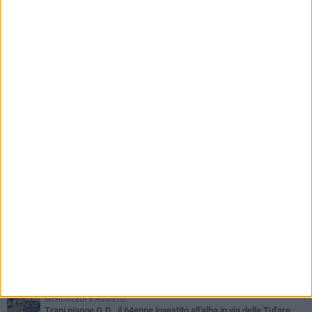
7 AGOSTO 2026
Attenzione alle truffe in stazione: segnalati
casi anche da cittadini tranesi, ecco come
difendersi dagli skimmer
PIÙ LETTI QUESTA SETTIMANA
MERCOLEDÌ 5 AGOSTO
Trani piange G.D., il 64enne investito all'alba in via delle Tufare