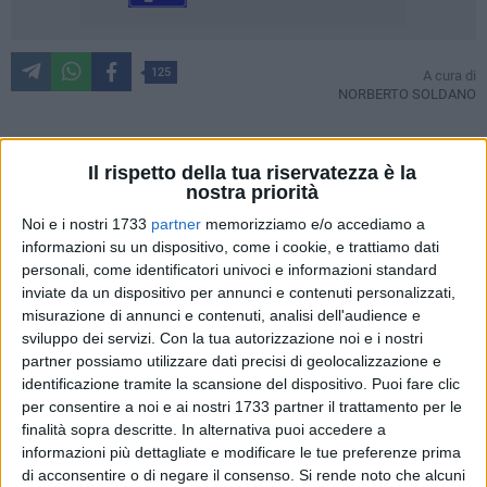
125
A cura di
NORBERTO SOLDANO
Il rispetto della tua riservatezza è la
Una bella notizia per i cittadini tranesi durante queste
nostra priorità
caldissime giornate di Ferragosto: è stata riqualificata
Noi e i nostri 1733
partner
memorizziamo e/o accediamo a
Piazza D'Agostino, vicino alla Scuola Giustina Rocca.
informazioni su un dispositivo, come i cookie, e trattiamo dati
personali, come identificatori univoci e informazioni standard
"Dovete considerare – ha spiegato l'Avvocato Fabrizio
inviate da un dispositivo per annunci e contenuti personalizzati,
Ferrante, Vicesindaco e Assessore ai Lavori Pubblici - che è
misurazione di annunci e contenuti, analisi dell'audience e
un'emozione straordinaria per un amministratore pubblico
sviluppo dei servizi.
Con la tua autorizzazione noi e i nostri
vedere una Piazza alberata come Piazza D'Agostino tornare
partner possiamo utilizzare dati precisi di geolocalizzazione e
al suo splendore. Piccoli risultati, apparentemente, ma che
identificazione tramite la scansione del dispositivo. Puoi fare clic
per consentire a noi e ai nostri 1733 partner il trattamento per le
riempiono il cuore e danno un senso al nostro lavoro. Stiamo
finalità sopra descritte. In alternativa puoi accedere a
intervenendo anche su altri siti della Città. Penso alla
informazioni più dettagliate e modificare le tue preferenze prima
ripiantumazione delle palme sul Lungomare, il parco di Via
di acconsentire o di negare il consenso.
Si rende noto che alcuni