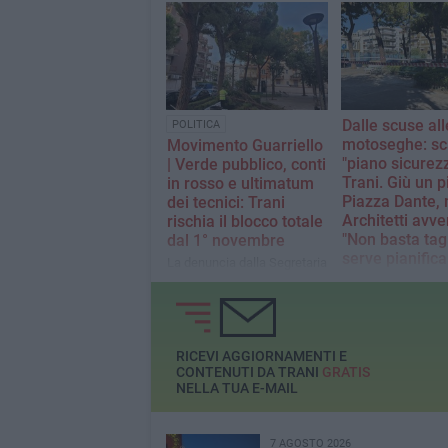
rischio la sicu
L'esperto spiega perché
l'albero ha ceduto di
Il consigliere com
schianto e lancia un duro
chiede al sindaco e
monito a chi gestisce il
uffici competenti l
verde urbano.
immediata degli ol
un piano di manut
periodica per garan
Dalle scuse all
POLITICA
visibilità agli
motoseghe: sca
Movimento Guarriello
attraversamenti pe
"piano sicurez
| Verde pubblico, conti
Trani. Giù un p
in rosso e ultimatum
Piazza Dante, 
dei tecnici: Trani
Architetti avve
rischia il blocco totale
"Non basta tagl
dal 1° novembre
serve pianifica
La denuncia dalla Segretaria
Maria Grazia Cinquepalmi:
Dopo il mea culpa 
«La determina n. 958
per la palma di Pia
scoperchia il disastro
Libertà, l'Amminist
finanziario lasciato
accelera
dall'amministrazione
RICEVI AGGIORNAMENTI E
Bottaro. Spesi quasi
CONTENUTI DA TRANI
GRATIS
NELLA TUA E-MAIL
cinquemila euro al giorno
per tirare a campare con le
proroghe.»
7 AGOSTO 2026