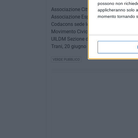
possono non richieder
Associazione Cittadinanza Attiva Oikos
applicheranno solo a
Associazione Esposti Amianto e rischi p
momento tornando su 
Codacons sede locale di Trani – Avv. Ni
Movimento Civici Art.97 Trani – Raffaele
UILDM Sezione di Trani – Gennaro Palm
Trani, 20 giugno 2024
VERDE PUBBLICO