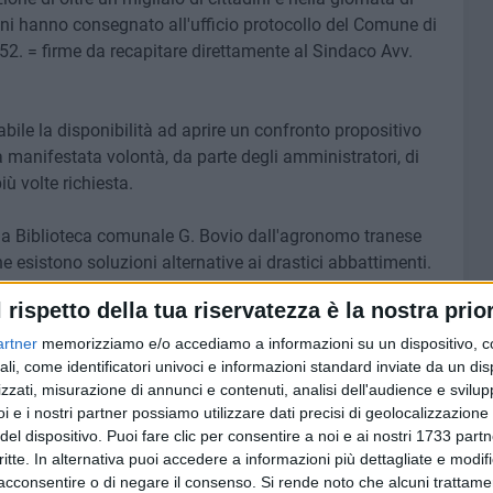
oni hanno consegnato all'ufficio protocollo del Comune di
52. = firme da recapitare direttamente al Sindaco Avv.
bile la disponibilità ad aprire un confronto propositivo
manifestata volontà, da parte degli amministratori, di
ù volte richiesta.
la Biblioteca comunale G. Bovio dall'agronomo tranese
esistono soluzioni alternative ai drastici abbattimenti.
l rispetto della tua riservatezza è la nostra prior
o contribuire fattivamente ad una seria
ove piantumazioni di alberi e realizzare, attraverso la
artner
memorizziamo e/o accediamo a informazioni su un dispositivo, c
one civica che è espressione fondamentale della
ali, come identificatori univoci e informazioni standard inviate da un di
zzati, misurazione di annunci e contenuti, analisi dell'audience e svilupp
i e i nostri partner possiamo utilizzare dati precisi di geolocalizzazione 
del dispositivo. Puoi fare clic per consentire a noi e ai nostri 1733 partn
one all'Assessore ai rapporti con le associazioni cittadine
critte. In alternativa puoi accedere a informazioni più dettagliate e modif
acconsentire o di negare il consenso.
Si rende noto che alcuni trattamen