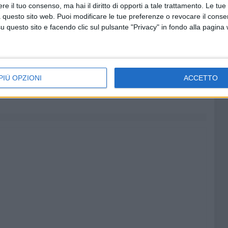
e il tuo consenso, ma hai il diritto di opporti a tale trattamento. Le tue
 Trani APS – Avv. Maria Grazia Cinquepalmi
 questo sito web. Puoi modificare le tue preferenze o revocare il conse
er la salute BAT – Antonio Carrabba
questo sito e facendo clic sul pulsante "Privacy" in fondo alla pagina
cola Ulisse
 Covelli
ieri
PIÙ OPZIONI
ACCETTO