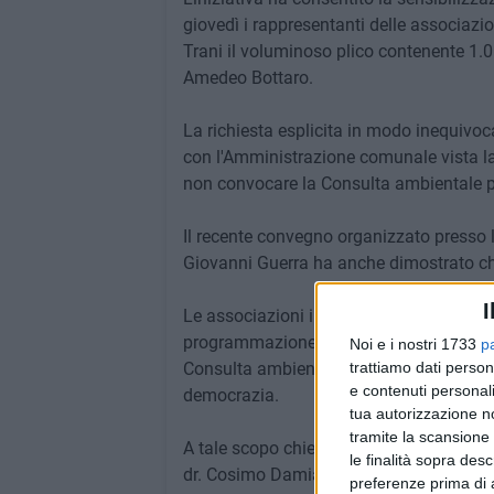
giovedì i rappresentanti delle associazi
Trani il voluminoso plico contenente 1.0
Amedeo Bottaro.
La richiesta esplicita in modo inequivoca
con l'Amministrazione comunale vista la 
non convocare la Consulta ambientale pi
Il recente convegno organizzato presso 
Giovanni Guerra ha anche dimostrato che 
I
Le associazioni intendono in questo mod
programmazione, anche pluriennale, di nu
Noi e i nostri 1733
p
Consulta ambientale, quella partecipazi
trattiamo dati person
e contenuti personali
democrazia.
tua autorizzazione no
tramite la scansione 
A tale scopo chiederanno una interlocuzi
le finalità sopra des
dr. Cosimo Damiano Di Lernia.
preferenze prima di 