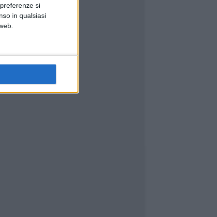
 preferenze si
nso in qualsiasi
 web.