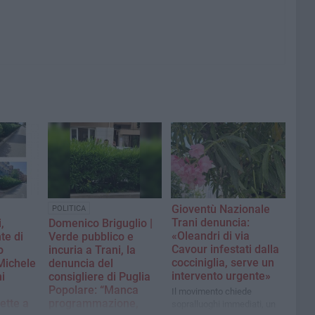
Gioventù Nazionale
POLITICA
Trani denuncia:
,
Domenico Briguglio |
«Oleandri di via
te di
Verde pubblico e
Cavour infestati dalla
o
incuria a Trani, la
cocciniglia, serve un
 Michele
denuncia del
intervento urgente»
i
consigliere di Puglia
Popolare: “Manca
Il movimento chiede
ette a
programmazione,
sopralluoghi immediati, un