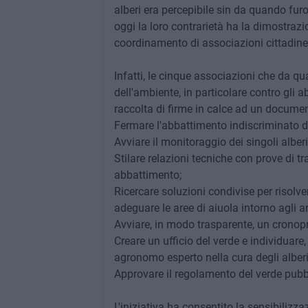
alberi era percepibile sin da quando furo
oggi la loro contrarietà ha la dimostrazi
coordinamento di associazioni cittadine
Infatti, le cinque associazioni che da qu
dell'ambiente, in particolare contro gli a
raccolta di firme in calce ad un documen
Fermare l'abbattimento indiscriminato de
Avviare il monitoraggio dei singoli alberi 
Stilare relazioni tecniche con prove di 
abbattimento;
Ricercare soluzioni condivise per risolv
adeguare le aree di aiuola intorno agli ar
Avviare, in modo trasparente, un crono
Creare un ufficio del verde e individuare
agronomo esperto nella cura degli alberi 
Approvare il regolamento del verde pubbl
L'iniziativa ha consentito la sensibilizzaz