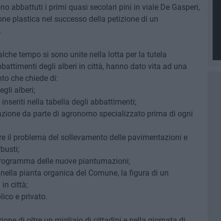
no abbattuti i primi quasi secolari pini in viale De Gasperi,
one plastica nel successo della petizione di un
.
alche tempo si sono unite nella lotta per la tutela
bbattimenti degli alberi in città, hanno dato vita ad una
to che chiede di:
gli alberi;
inseriti nella tabella degli abbattimenti;
trazione da parte di agronomo specializzato prima di ogni
ere il problema del sollevamento delle pavimentazioni e
busti;
programma delle nuove piantumazioni;
, nella pianta organica del Comune, la figura di un
in città;
ico e privato.
ione di oltre un migliaio di cittadini e nella giornata di