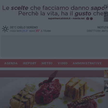
PI
35
°C
CIELO SERENO
NOTIZI
35°
OGGI MIN
25.5°
MAX
A
TRANI
DIRETTORE
ANTO
AGENDA
IREPORT
METEO
VIDEO
AMMINISTRATIVE
ris