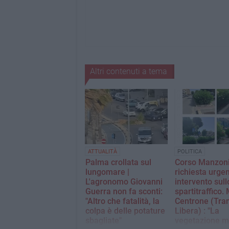
Altri contenuti a tema
ATTUALITÀ
POLITICA
Palma crollata sul
Corso Manzoni
lungomare |
richiesta urgen
L'agronomo Giovanni
intervento sull
Guerra non fa sconti:
spartitraffico.
"Altro che fatalità, la
Centrone (Tran
colpa è delle potature
Libera) : "La
sbagliate"
vegetazione m