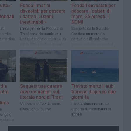
utto»:
Fondali marini
Fondali devastati per
"
devastati per pescare
pescare i datteri di
fondali
i datteri. «Danni
mare, 35 arresti. I
inestimabili»
NOMI
ati
L'indagine della Procura di
Scoperto dalla Guardia
Guardia
Trani pone domande «su
Costiera un mercato
a mattina,
una questione culturale», ha
parallelo e illegale che
detto Nitti. L'ipotesi di reato
teneva insieme pescatori di
anzia
è procurato disastro
frodo e esercizi commerciali
ambientale
rdia
Sequestrate quattro
Trovato morto il sub
stra
aree demaniali sul
tranese disperso due
litorale nord di Trani
giorni fa
timo
Venivano utilizzate come
Il settantunenne era un
discariche abusive
esperto di immersioni in
e
apnea
lunga e
e durata