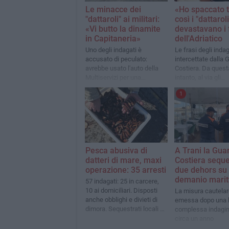
Le minacce dei
«Ho spaccato t
"dattaroli" ai militari:
così i "dattaroli
«Vi butto la dinamite
devastavano i 
in Capitaneria»
dell'Adriatico
Uno degli indagati è
Le frasi degli indag
accusato di peculato:
intercettate dalla 
avrebbe usato l'auto della
Costiera. Da quest
Multiservizi per una
intanto, al via gli
consegna. Ieri i primi
interrogatori di gar
1
interrogatori
Pesca abusiva di
A Trani la Gua
datteri di mare, maxi
Costiera seque
operazione: 35 arresti
due dehors su
demanio marit
57 indagati: 25 in carcere,
10 ai domiciliari. Disposti
La misura cautelar
anche obblighi e divieti di
emessa dopo una 
dimora. Sequestrati locali e
complessa indagin
box commerciali
circa un anno