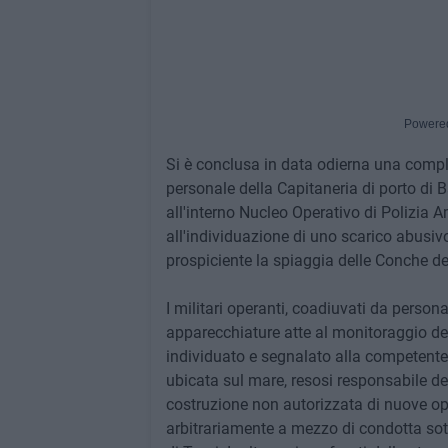
Powere
Si è conclusa in data odierna una compl
personale della Capitaneria di porto di Ba
all'interno Nucleo Operativo di Polizia A
all'individuazione di uno scarico abusiv
prospiciente la spiaggia delle Conche d
I militari operanti, coadiuvati da person
apparecchiature atte al monitoraggio de
individuato e segnalato alla competente A
ubicata sul mare, resosi responsabile del
costruzione non autorizzata di nuove op
arbitrariamente a mezzo di condotta sot