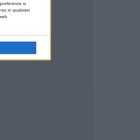
 preferenze si
nso in qualsiasi
 web.