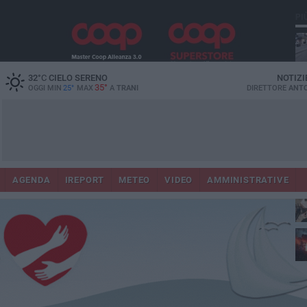
PI
32
°C
CIELO SERENO
NOTIZI
35°
OGGI MIN
25°
MAX
A
TRANI
DIRETTORE
ANTO
AGENDA
IREPORT
METEO
VIDEO
AMMINISTRATIVE
ris