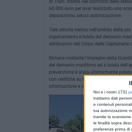
di Trani. Inoltre, nei confronti dello ste
60.000 euro per aver realizzato uno scar
depurazione, senza autorizzazione.
Tale attività rientra nell'ambito della p
inquinamento e tutela del demanio maritt
attribuzioni del Corpo delle Capitanerie d
Rimane costante l'impegno della Guardia C
del demanio marittimo ed a tutela dell'am
prevenzione è stata ulteriormente potenz
con verifiche su tutto il litorale, impro
I
informazione e sensibilizzazione, e secon
Noi e i nostri 1731
p
trattiamo dati person
e contenuti personali
tua autorizzazione no
tramite la scansione 
le finalità sopra des
preferenze prima di 