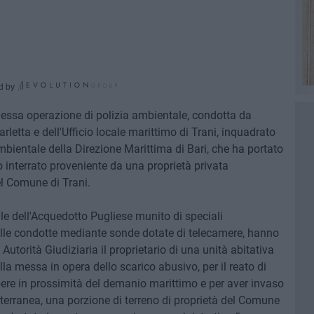
d by
essa operazione di polizia ambientale, condotta da
rletta e dell'Ufficio locale marittimo di Trani, inquadrato
mbientale della Direzione Marittima di Bari, che ha portato
o interrato proveniente da una proprietà privata
el Comune di Trani.
ale dell'Acquedotto Pugliese munito di speciali
lle condotte mediante sonde dotate di telecamere, hanno
utorità Giudiziaria il proprietario di una unità abitativa
la messa in opera dello scarico abusivo, per il reato di
ere in prossimità del demanio marittimo e per aver invaso
terranea, una porzione di terreno di proprietà del Comune