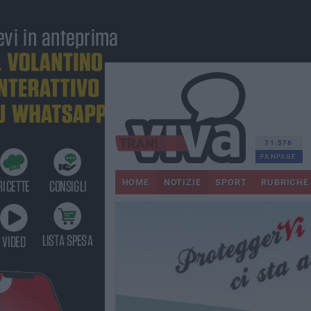
71.576
FANPAGE
HOME
NOTIZIE
SPORT
RUBRICHE