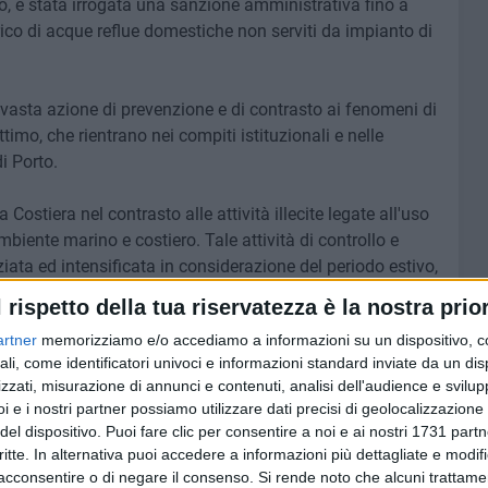
sso, è stata irrogata una sanzione amministrativa fino a
ico di acque reflue domestiche non serviti da impianto di
iù vasta azione di prevenzione e di contrasto ai fenomeni di
imo, che rientrano nei compiti istituzionali e nelle
i Porto.
ostiera nel contrasto alle attività illecite legate all'uso
biente marino e costiero. Tale attività di controllo e
iata ed intensificata in considerazione del periodo estivo,
ntate in primis alla prevenzione, mediante campagne di
l rispetto della tua riservatezza è la nostra prior
dariamente alla repressione di qualsiasi atto illecito.
artner
memorizziamo e/o accediamo a informazioni su un dispositivo, c
ali, come identificatori univoci e informazioni standard inviate da un di
zzati, misurazione di annunci e contenuti, analisi dell'audience e svilupp
i e i nostri partner possiamo utilizzare dati precisi di geolocalizzazione 
del dispositivo. Puoi fare clic per consentire a noi e ai nostri 1731 partn
critte. In alternativa puoi accedere a informazioni più dettagliate e modif
acconsentire o di negare il consenso.
Si rende noto che alcuni trattamen