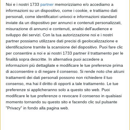
Noi e i nostri 1733
partner
memorizziamo e/o accediamo a
informazioni su un dispositivo, come i cookie, e trattiamo dati
Né è ancora possibile pensare di "ripassare dal via" come al
personali, come identificatori univoci e informazioni standard
gioco dell'oca dopo la prossima elezione amministrativa e
inviate da un dispositivo per annunci e contenuti personalizzati,
politica. Non ci sarebbe nulla di più negativo e nefasto. Né si
misurazione di annunci e contenuti, analisi dell'audience e
può pensare che i cittadini tranesi debbano ancora pagare le
sviluppo dei servizi.
Con la tua autorizzazione noi e i nostri
"cambiali distruttive" staccate in campagna elettorale e
partner possiamo utilizzare dati precisi di geolocalizzazione e
pagate dopo le elezioni. Distruggere con pregiudizio ciò che
identificazione tramite la scansione del dispositivo. Puoi fare clic
per consentire a noi e ai nostri 1733 partner il trattamento per le
ha realizzato uno schieramento politico concorrente è il
finalità sopra descritte. In alternativa puoi accedere a
modo più facile per vincere una campagna elettorale. Infatti
informazioni più dettagliate e modificare le tue preferenze prima
sono troppo i delusi, gli esclusi, gli arrabbiati. Però questo è il
di acconsentire o di negare il consenso.
Si rende noto che alcuni
modo peggiore di amministrare. Investire sulla cultura va
trattamenti dei dati personali possono non richiedere il tuo
bene però bisogna ora più che mai investire nel lavoro.
consenso, ma hai il diritto di opporti a tale trattamento. Le tue
Dobbiamo sapere tessere un bel disegno per il futuro
preferenze si applicheranno solo a questo sito web. Puoi
tranese. Ed alloro servono intelligenze e competenze,
modificare le tue preferenze o revocare il consenso in qualsiasi
momento tornando su questo sito e facendo clic sul pulsante
servono tessitori di futuro possibile e sostenibile.
"Privacy" in fondo alla pagina web.
Già nel Duecento San Bonaventura, teologo e professore alla
Sorbona di Parigi, insegnava che il principe, i merc e le