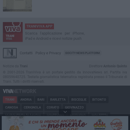
TRANIVIVA APP
Scarica l'applicazione per iPhone,
iPad e Android e ricevi notizie push
Contatti
Policy e Privacy
GOCITY NEWS PLATFORM
Notizie da
Trani
Direttore
Antonio Quinto
© 2001-2026 TraniViva è un portale gestito da InnovaNews srl. Partita iva
08059640725. Testata giornalistica telematica registrata presso il Tribunale di
Trani. Tutti i diritti riservati.
TRANI
ANDRIA
BARI
BARLETTA
BISCEGLIE
BITONTO
CANOSA
CERIGNOLA
CORATO
GIOVINAZZO
MARGHERITA DI SAVOIA
MINERVINO
MODUGNO
MOLFETTA
PUGLIA
RUVO
SAN FERDINANDO
SPINAZZOLA
TERLIZZI