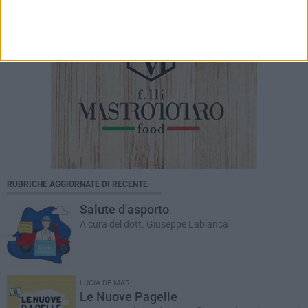
RUBRICHE AGGIORNATE DI RECENTE
Salute d'asporto
A cura del dott. Giuseppe Labianca
LUCIA DE MARI
Le Nuove Pagelle