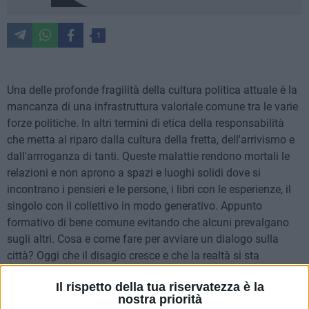
1
Una delle profonde fragilità della cultura politica attuale è la
mancanza di una infrastruttura valoriale comune tra le varie
forze politiche. In altri termini di etica della responsabilità
che metta al riparo dalla cultura della fretta, dell'arrivismo e
dall'arrroganza di tanti. Queste malattie rendono mortali le
relazioni e non aprono a spazi e luoghi solidi dove si
incontrano i pensieri e le persone, i libri con le esperienze, il
singolo con il collettivo in modo generativo. Appunto
formativo di bene comune evitando che alcuni prevalgano
sugli altri. Cosa e come fare per avviare un dialogo sulla
città? Oggi che il disagio cresce e che la realtà si sta
trasformando in peggio difronte ad una crisi che scaturisce
Il rispetto della tua riservatezza è la
da una realtà in profonda trasformazione. Come avviare una
nostra priorità
nuova rinascita della nostra città?