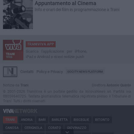
Appuntamento al Cinema
Info e orari dei film in programmazione a Trani
TRANIVIVA APP
Scarica l'applicazione per iPhone,
iPad e Android e ricevi notizie push
Contatti
Policy e Privacy
GOCITY NEWS PLATFORM
Notizie da
Trani
Direttore
Antonio Quinto
© 2001-2026 TraniViva è un portale gestito da InnovaNews srl. Partita iva
08059640725. Testata giornalistica telematica registrata presso il Tribunale di
Trani. Tutti i diritti riservati.
TRANI
ANDRIA
BARI
BARLETTA
BISCEGLIE
BITONTO
CANOSA
CERIGNOLA
CORATO
GIOVINAZZO