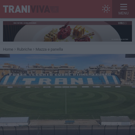
MENU
Home
Rubriche
Mazza e panella