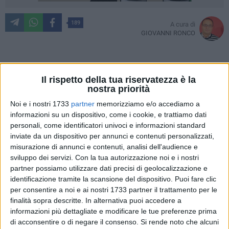
189
A cura di
GIOVANNI RONCO
La storia della squadra di calcio tranese morta prima ancora
Il rispetto della tua riservatezza è la
di nascere, ci regala almeno uno spunto di riflessione. Non
nostra priorità
darò alcun giudizio sul protagonista della vicenda che avrà
Noi e i nostri 1733
partner
memorizziamo e/o accediamo a
avuto i suoi motivi per prendere la sua decisione. Sbagliate
informazioni su un dispositivo, come i cookie, e trattiamo dati
sicuramente le offese sul suo conto apparse sul web ed
personali, come identificatori univoci e informazioni standard
inviate da un dispositivo per annunci e contenuti personalizzati,
ancor di più le allusioni alla poca affidabilità di chi porta i
misurazione di annunci e contenuti, analisi dell'audience e
tatuaggi ( un pregiudizio assurdo: conosco ottimi ed
sviluppo dei servizi.
Con la tua autorizzazione noi e i nostri
affidabili professionisti/e tatuati). Se volevamo fare la figura
partner possiamo utilizzare dati precisi di geolocalizzazione e
di una città di "signori", che si trovavano dalla parte della
identificazione tramite la scansione del dispositivo. Puoi fare clic
ragione, abbiamo perso un'occasione con quelle offese e
per consentire a noi e ai nostri 1733 partner il trattamento per le
quei pregiudizi.
finalità sopra descritte. In alternativa puoi accedere a
informazioni più dettagliate e modificare le tue preferenze prima
di acconsentire o di negare il consenso.
Si rende noto che alcuni
Provincialismo e arretratezza da questa parte contro l'errore