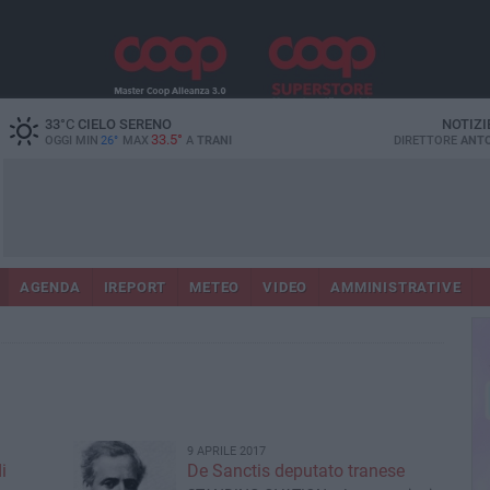
33
°C
CIELO SERENO
NOTIZI
33.5°
OGGI MIN
26°
MAX
A
TRANI
DIRETTORE
ANTO
AGENDA
IREPORT
METEO
VIDEO
AMMINISTRATIVE
9 APRILE 2017
i
De Sanctis deputato tranese