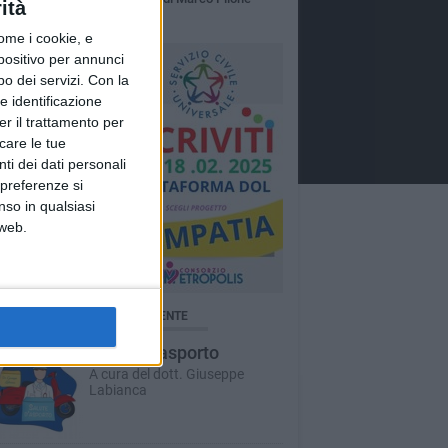
ità
ome i cookie, e
spositivo per annunci
o dei servizi.
Con la
e identificazione
er il trattamento per
icare le tue
ti dei dati personali
 preferenze si
nso in qualsiasi
 web.
BRICHE AGGIORNATE DI RECENTE
Salute d'asporto
A cura del dott. Giuseppe
Labianca