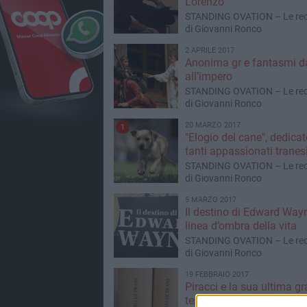
Lorenzo
STANDING OVATION – Le rec
di Giovanni Ronco
2 APRILE 2017
Anonima gr e fantasmi da
all’impero
STANDING OVATION – Le rec
di Giovanni Ronco
20 MARZO 2017
1
"Elogio del cane", dedicat
tanti appassionati tranes
STANDING OVATION – Le rec
di Giovanni Ronco
5 MARZO 2017
Il destino di Edward Wayn
linea d’ombra della vita
STANDING OVATION – Le rec
di Giovanni Ronco
19 FEBBRAIO 2017
Piracci e la sua ultima g
testimonianza: La storia 