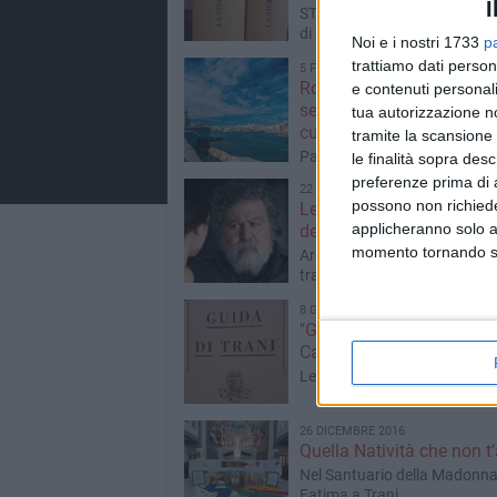
I
STANDING OVATION – Le rec
di Giovanni Ronco
Noi e i nostri 1733
p
trattiamo dati person
5 FEBBRAIO 2017
Rossi, Sabatini, Unesco, 
e contenuti personali
settimana da 10 e lode pe
tua autorizzazione no
cultura a Trani
tramite la scansione 
Pagella dedicata alla Cultura
le finalità sopra des
voto unico
preferenze prima di 
22 GENNAIO 2017
possono non richieder
Lello, i serpenti e l’odio fi
applicheranno solo a
della mediocrità
momento tornando su 
Arena ha aperto la stagione 
tranese. Le recensioni di Gio
Ronco
8 GENNAIO 2017
"Guida di Trani" nel nome
Capozzi e Vecchi
Le recensioni di Giovanni Ro
26 DICEMBRE 2016
Quella Natività che non t’
Nel Santuario della Madonna
Fatima a Trani