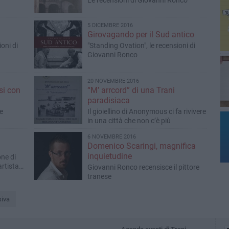
Le recensioni di Giovanni Ronco
5 DICEMBRE 2016
Girovagando per il Sud antico
oni di
"Standing Ovation", le recensioni di
Giovanni Ronco
20 NOVEMBRE 2016
i con
“M’ arrcord” di una Trani
paradisiaca
e
Il gioiellino di Anonymous ci fa rivivere
in una città che non c’è più
6 NOVEMBRE 2016
Domenico Scaringi, magnifica
inquietudine
ne di
rtista
Giovanni Ronco recensisce il pittore
tranese
iva