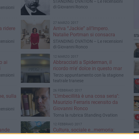
STANDING OVATION – Le recensioni
di Giovanni Ronco
ensioni
27 MARZO 2017
 ridere
Arriva “Jackie” all’Impero.
Natalie Portman si consacra
ST
ensioni
STANDING OVATION – Le recensioni
di Giovanni Ronco
12 MARZO 2017
o ai
Abbracciati a Spiderman, il
i
ricordo m’e’ dolce in questo mar
ensioni
Terzo appuntamento con la stagione
teatrale tranese
1
26 FEBBRAIO 2017
e, sulla
"L’imbecillità è una cosa seria":
Maurizio Ferraris recensito da
Giovanni Ronco
ensioni
Torna la rubrica Standing Ovation
6
12 FEBBRAIO 2017
rande
Cultura, sociale e…memoria:
di Trani
mente allenata con allegria, il