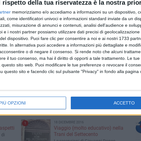
l rispetto della tua riservatezza è la nostra prior
progetto dell’ Anteas
ensioni
STANDING OVATION – Le recensioni
artner
memorizziamo e/o accediamo a informazioni su un dispositivo, c
di Giovanni Ronco
ali, come identificatori univoci e informazioni standard inviate da un di
29 GENNAIO 2017
Brescia:
Trani e lo Jus Civile nel
zzati, misurazione di annunci e contenuti, analisi dell'audience e svilupp
r la
Medioevo
i e i nostri partner possiamo utilizzare dati precisi di geolocalizzazione 
Faconda legge in filigrana la Storia
del dispositivo. Puoi fare clic per consentire a noi e ai nostri 1733 partn
d’una Tradizopne
, con
critte. In alternativa puoi accedere a informazioni più dettagliate e modif
acconsentire o di negare il consenso.
Si rende noto che alcuni trattamen
15 GENNAIO 2017
e il tuo consenso, ma hai il diritto di opporti a tale trattamento. Le tue
glio
Raffaello Piracci, Trani e il gioco
 questo sito web. Puoi modificare le tue preferenze o revocare il conse
dei poteri
questo sito e facendo clic sul pulsante "Privacy" in fondo alla pagina
teatrale
Nel Quaderno Tranese a lui dedicato a
vanni
vent’anni dalla scomparsa
4 GENNAIO 2017
 di
Presepe di Santa Teresa, Natività
nella Trani d'epoca
RU
PIÙ OPZIONI
ACCETTO
nco
Standing Ovation, puntata speciale –
Le recensioni di Giovanni Ronco
18 DICEMBRE 2016
1
aspetti
Viaggio (molto educativo) nella
Trani del Settecento
 di