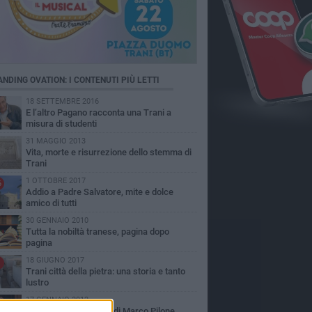
ANDING OVATION: I CONTENUTI PIÙ LETTI
18 SETTEMBRE 2016
E l’altro Pagano racconta una Trani a
misura di studenti
31 MAGGIO 2013
Vita, morte e risurrezione dello stemma di
Trani
1 OTTOBRE 2017
6
Addio a Padre Salvatore, mite e dolce
amico di tutti
30 GENNAIO 2010
Tutta la nobiltà tranese, pagina dopo
pagina
18 GIUGNO 2017
Trani città della pietra: una storia e tanto
lustro
17 GENNAIO 2012
La buona megghiaère di Marco Pilone