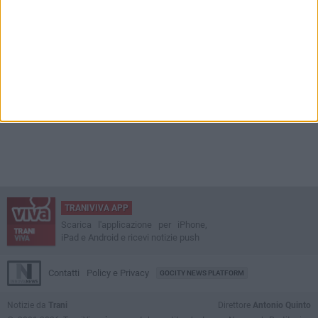
TRANIVIVA APP
Scarica l'applicazione per iPhone,
iPad e Android e ricevi notizie push
Contatti
Policy e Privacy
GOCITY NEWS PLATFORM
Notizie da
Trani
Direttore
Antonio Quinto