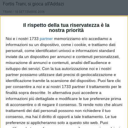
Fortis Trani, si gioca all'Addazi
TRANI - 18 SETTEMBRE 2006
Seconda categoria: un'altra domenica no per le tranesi
Il rispetto della tua riservatezza è la
TRANI - 17 SETTEMBRE 2006
nostra priorità
Ruvo - Fortis Trani 1-2
Noi e i nostri 1733
partner
memorizziamo e/o accediamo a
TRANI - 11 SETTEMBRE 2006
informazioni su un dispositivo, come i cookie, e trattiamo dati
Seconda categoria: i risultati di Ursus Trani e Polva Trani
personali, come identificatori univoci e informazioni standard
TRANI - 10 SETTEMBRE 2006
inviate da un dispositivo per annunci e contenuti personalizzati,
Fortis Trani - Terlizzi 1-1
misurazione di annunci e contenuti, analisi dell'audience e
TRANI - 6 SETTEMBRE 2006
sviluppo dei servizi.
Con la tua autorizzazione noi e i nostri
Ultim'ora: la Fortis Trani rischia di rimanere senza stadio
partner possiamo utilizzare dati precisi di geolocalizzazione e
identificazione tramite la scansione del dispositivo. Puoi fare clic
TRANI - 4 SETTEMBRE 2006
Seconda categoria: i risultati di Ursus Trani e Polva Trani
per consentire a noi e ai nostri 1733 partner il trattamento per le
finalità sopra descritte. In alternativa puoi accedere a
TRANI - 3 SETTEMBRE 2006
informazioni più dettagliate e modificare le tue preferenze prima
Carovigno - Fortis Trani 0-0
di acconsentire o di negare il consenso.
Si rende noto che alcuni
TRANI - 2 SETTEMBRE 2006
trattamenti dei dati personali possono non richiedere il tuo
Savoni ai tifosi: Seguiteci, ci divertiremo
consenso, ma hai il diritto di opporti a tale trattamento. Le tue
TRANI - 2 SETTEMBRE 2006
preferenze si applicheranno solo a questo sito web. Puoi
Si parte: Fortis Trani, Ursus e Polva Trani.