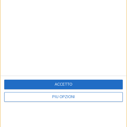
ACCETTO
PIÙ OPZIONI
Iscriviti alla Newsletter