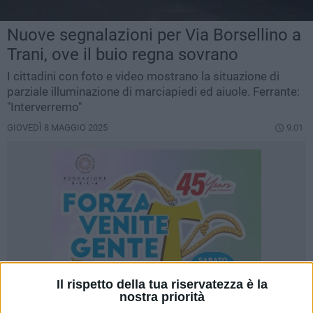
Nuove segnalazioni per Via Borsellino a
Trani, ove il buio regna sovrano
I cittadini con foto e video mostrano la situazione di
parziale illuminazione di marciapiedi ed aiuole. Ferrante:
"Interverremo"
GIOVEDÌ 8 MAGGIO 2025
9.01
Il rispetto della tua riservatezza è la
nostra priorità