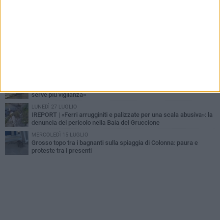
Schiuma e miasmi in Zona Conche: il mare negato e l'appello
inascoltato dei cittadini
VENERDÌ 7 AGOSTO
Liquami in mare sul Lungomare Colombo: la segnalazione dei
cittadini chiede controlli e risposte
MERCOLEDÌ 5 AGOSTO
Carcere di Trani, un dipendente: «Manca un collegamento diretto
con il trasporto pubblico»
SABATO 1 AGOSTO
Baia del Gruccione, la segnalazione: «Falesia a rischio crollo,
serve più vigilanza»
LUNEDÌ 27 LUGLIO
IREPORT | «Ferri arrugginiti e palizzate per una scala abusiva»: la
denuncia del pericolo nella Baia del Gruccione
MERCOLEDÌ 15 LUGLIO
Grosso topo tra i bagnanti sulla spiaggia di Colonna: paura e
proteste tra i presenti