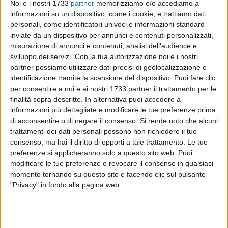
Noi e i nostri 1733
partner
memorizziamo e/o accediamo a
informazioni su un dispositivo, come i cookie, e trattiamo dati
personali, come identificatori univoci e informazioni standard
33
A cura di
inviate da un dispositivo per annunci e contenuti personalizzati,
MICHELE STRANIERO
misurazione di annunci e contenuti, analisi dell'audience e
sviluppo dei servizi.
Con la tua autorizzazione noi e i nostri
partner possiamo utilizzare dati precisi di geolocalizzazione e
identificazione tramite la scansione del dispositivo. Puoi fare clic
per consentire a noi e ai nostri 1733 partner il trattamento per le
finalità sopra descritte. In alternativa puoi accedere a
informazioni più dettagliate e modificare le tue preferenze prima
Sono nuove foto e video a "riaccendere" le riserve sulla
di acconsentire o di negare il consenso.
Si rende noto che alcuni
situazione "luci", non così tanto accese, di Via Borsellino,
trattamenti dei dati personali possono non richiedere il tuo
(parte finale dello stradone, per intenderci). Sulla poca
consenso, ma hai il diritto di opporti a tale trattamento. Le tue
luminosità o addirittura sul non funzionamento dei pali della
preferenze si applicheranno solo a questo sito web. Puoi
luce nella zona sud, si era già dibattuto un paio di estati fa,
modificare le tue preferenze o revocare il consenso in qualsiasi
quando la situazione si estendeva ad aree decisamente
momento tornando su questo sito e facendo clic sul pulsante
maggiori della periferia.
"Privacy" in fondo alla pagina web.
Negli ultimi tempi tuttavia la situazione non sembra molto
cambiata, resuscitando la già impiegata dicitura, per i più