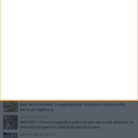
PIÙ LETTI QUESTA SETTIMANA
LUNEDÌ 3 AGOSTO
Schiuma e miasmi in Zona Conche: il mare negato e l'appello
inascoltato dei cittadini
VENERDÌ 7 AGOSTO
Liquami in mare sul Lungomare Colombo: la segnalazione dei
cittadini chiede controlli e risposte
MERCOLEDÌ 5 AGOSTO
Carcere di Trani, un dipendente: «Manca un collegamento diretto
con il trasporto pubblico»
SABATO 1 AGOSTO
Baia del Gruccione, la segnalazione: «Falesia a rischio crollo,
serve più vigilanza»
LUNEDÌ 27 LUGLIO
IREPORT | «Ferri arrugginiti e palizzate per una scala abusiva»: la
denuncia del pericolo nella Baia del Gruccione
MERCOLEDÌ 15 LUGLIO