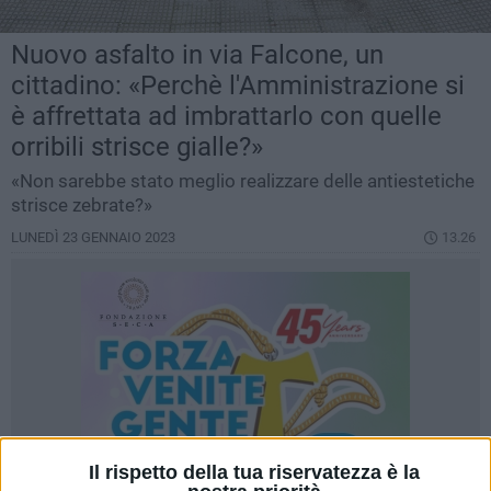
Nuovo asfalto in via Falcone, un
cittadino: «Perchè l'Amministrazione si
è affrettata ad imbrattarlo con quelle
orribili strisce gialle?»
«Non sarebbe stato meglio realizzare delle antiestetiche
strisce zebrate?»
LUNEDÌ 23 GENNAIO 2023
13.26
Il rispetto della tua riservatezza è la