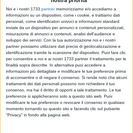
nostra priorità
Noi e i nostri 1733
partner
memorizziamo e/o accediamo a
informazioni su un dispositivo, come i cookie, e trattiamo dati
personali, come identificatori univoci e informazioni standard
49
inviate da un dispositivo per annunci e contenuti personalizzati,
misurazione di annunci e contenuti, analisi dell'audience e
sviluppo dei servizi.
Con la tua autorizzazione noi e i nostri
partner possiamo utilizzare dati precisi di geolocalizzazione e
identificazione tramite la scansione del dispositivo. Puoi fare clic
per consentire a noi e ai nostri 1733 partner il trattamento per le
finalità sopra descritte. In alternativa puoi accedere a
L'asfalto nuovo, nero come la pece, ha un fascino
informazioni più dettagliate e modificare le tue preferenze prima
irresistibile. L'asfalto fresco di posa è un invito a correre
di acconsentire o di negare il consenso.
Si rende noto che alcuni
indisturbati nel silenzio della notte, mettendosi alla prova al
trattamenti dei dati personali possono non richiedere il tuo
consenso, ma hai il diritto di opporti a tale trattamento. Le tue
volante dell'auto prestata da papà. E se talvolta capita di
preferenze si applicheranno solo a questo sito web. Puoi
farlo di giorno, tra le auto in doppia fila e con i pedoni che
modificare le tue preferenze o revocare il consenso in qualsiasi
cercano di raggiungere il marciapiede opposto, poco
momento tornando su questo sito e facendo clic sul pulsante
importa: il manto nuovo di asfalto è un evento raro, da non
"Privacy" in fondo alla pagina web.
farsi sfuggire. E sono convinto che i provetti piloti sulle
quattroruote saranno tutti d'accordo con me.