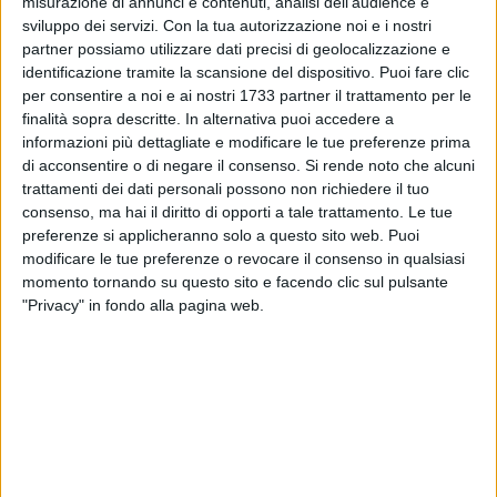
misurazione di annunci e contenuti, analisi dell'audience e
sviluppo dei servizi.
Con la tua autorizzazione noi e i nostri
55
partner possiamo utilizzare dati precisi di geolocalizzazione e
identificazione tramite la scansione del dispositivo. Puoi fare clic
per consentire a noi e ai nostri 1733 partner il trattamento per le
finalità sopra descritte. In alternativa puoi accedere a
informazioni più dettagliate e modificare le tue preferenze prima
di acconsentire o di negare il consenso.
Si rende noto che alcuni
trattamenti dei dati personali possono non richiedere il tuo
Si moltiplicano le segnalazioni alla nostra redazione e sui
consenso, ma hai il diritto di opporti a tale trattamento. Le tue
social per il degrado in cui versano diversi luoghi di
preferenze si applicheranno solo a questo sito web. Puoi
aggregazione sociale destinati ai bambini, l'ultima che è
modificare le tue preferenze o revocare il consenso in qualsiasi
diventata virale, riguarda il
Parco Giochi di Via Pugliese
che
momento tornando su questo sito e facendo clic sul pulsante
versa in condizioni "pietose" per l'assenza di cura del verde:
"Privacy" in fondo alla pagina web.
"
Non bastano gli sfalci dell'erba secca che vengono fatti
solo dopo le nostre segnalazioni -
affermano i residenti -
ma
non viene considerato il problema legato agli alberi sia dei
pini mai potati e con grossi rami penzolanti e pericolosi per i
bambini e sia dei nuovi arbusti impiantati che ormai sono
morti ed andrebbero sostituiti".