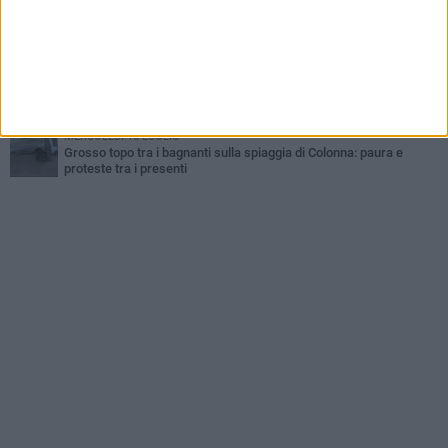
SABATO 1 AGOSTO
Baia del Gruccione, la segnalazione: «Falesia a rischio crollo,
serve più vigilanza»
LUNEDÌ 27 LUGLIO
IREPORT | «Ferri arrugginiti e palizzate per una scala abusiva»: la
denuncia del pericolo nella Baia del Gruccione
MERCOLEDÌ 15 LUGLIO
Grosso topo tra i bagnanti sulla spiaggia di Colonna: paura e
proteste tra i presenti