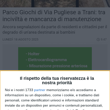
Parco Giochi di Via Pugliese a Trani: tra
inciviltà e mancanza di manutenzione
Ancora segnalazioni da parte di residenti e cittadini per il
degrado di un'area destinata ai bambini
LUNEDÌ 18 AGOSTO 2025
9.47
Il rispetto della tua riservatezza è la
nostra priorità
Noi e i nostri 1733
partner
memorizziamo e/o accediamo a
informazioni su un dispositivo, come i cookie, e trattiamo dati
personali, come identificatori univoci e informazioni standard
inviate da un dispositivo per annunci e contenuti personalizzati,