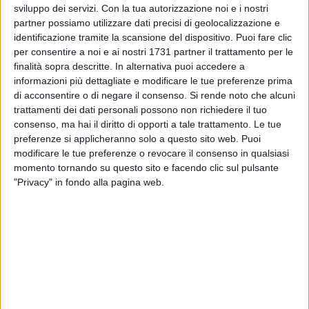
sviluppo dei servizi.
Con la tua autorizzazione noi e i nostri
partner possiamo utilizzare dati precisi di geolocalizzazione e
identificazione tramite la scansione del dispositivo. Puoi fare clic
per consentire a noi e ai nostri 1731 partner il trattamento per le
finalità sopra descritte. In alternativa puoi accedere a
informazioni più dettagliate e modificare le tue preferenze prima
di acconsentire o di negare il consenso.
Si rende noto che alcuni
trattamenti dei dati personali possono non richiedere il tuo
Momenti di forte apprensione e allarme si stanno
consenso, ma hai il diritto di opporti a tale trattamento. Le tue
preferenze si applicheranno solo a questo sito web. Puoi
registrando in questi minuti in via Gramsci, a Trani, a causa
modificare le tue preferenze o revocare il consenso in qualsiasi
dell'improvviso incendio di un'autovettura in sosta.Il rogo,
momento tornando su questo sito e facendo clic sul pulsante
secondo le primissime testimonianze raccolte sul posto,
"Privacy" in fondo alla pagina web.
sembrerebbe essere divampato dal vano motore del mezzo,
facendo ipotizzare un caso di autocombustione causata da
un corto circuito interno al veicolo.
Le fiamme, propagatesi rapidamente, hanno generato una
densa e visibile colonna di fumo nero, attirando subito
l'attenzione dei passanti e gettando nell'allarme i residenti
della zona, preoccupati che il fuoco possa estendersi alle