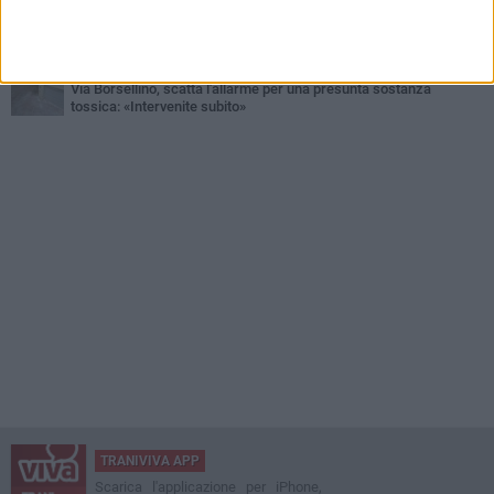
MERCOLEDÌ 15 LUGLIO
Grosso topo tra i bagnanti sulla spiaggia di Colonna: paura e
proteste tra i presenti
GIOVEDÌ 23 LUGLIO
Via Borsellino, scatta l'allarme per una presunta sostanza
tossica: «Intervenite subito»
TRANIVIVA APP
Scarica l'applicazione per iPhone,