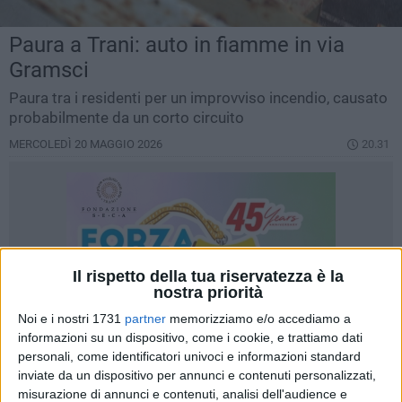
Paura a Trani: auto in fiamme in via
Gramsci
Paura tra i residenti per un improvviso incendio, causato
probabilmente da un corto circuito
MERCOLEDÌ 20 MAGGIO 2026
20.31
Il rispetto della tua riservatezza è la
nostra priorità
Noi e i nostri 1731
partner
memorizziamo e/o accediamo a
informazioni su un dispositivo, come i cookie, e trattiamo dati
personali, come identificatori univoci e informazioni standard
inviate da un dispositivo per annunci e contenuti personalizzati,
misurazione di annunci e contenuti, analisi dell'audience e