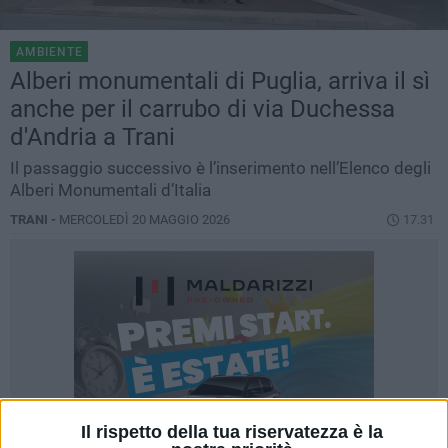
AMBIENTE
Alberi monumentali di Puglia, arriva il sì
anche per il carrubo di via Duchessa
d'Andria a Trani
Il passaggio successivo è l’inserimento nell’Elenco degli
Alberi Monumentali d’Italia
TRANI -
MERCOLEDÌ 20 MAGGIO 2026
17.31
Il rispetto della tua riservatezza è la