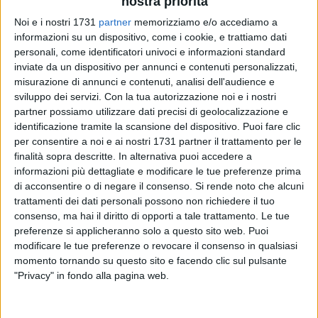
nostra priorità
Noi e i nostri 1731
partner
memorizziamo e/o accediamo a
informazioni su un dispositivo, come i cookie, e trattiamo dati
personali, come identificatori univoci e informazioni standard
inviate da un dispositivo per annunci e contenuti personalizzati,
misurazione di annunci e contenuti, analisi dell'audience e
sviluppo dei servizi.
Con la tua autorizzazione noi e i nostri
partner possiamo utilizzare dati precisi di geolocalizzazione e
Con Determina del Dirigente di Sezione "Gestione Sostenibile
identificazione tramite la scansione del dispositivo. Puoi fare clic
e tutela delle Risorse Forestali e Naturali" della Regione
per consentire a noi e ai nostri 1731 partner il trattamento per le
finalità sopra descritte. In alternativa puoi accedere a
Puglia numero 360 del 18 maggio 2026, è stato preso atto
informazioni più dettagliate e modificare le tue preferenze prima
del parere positivo espresso dalla Commissione Regionale
di acconsentire o di negare il consenso.
Si rende noto che alcuni
"Alberi Monumentali" per l'inserimento di un altro albero
trattamenti dei dati personali possono non richiedere il tuo
presente nell'area urbana del Comune di Trani nell'elenco
consenso, ma hai il diritto di opporti a tale trattamento. Le tue
degli "Alberi monumentali della Regione Puglia".
preferenze si applicheranno solo a questo sito web. Puoi
modificare le tue preferenze o revocare il consenso in qualsiasi
Nello specifico, si tratta del carrubo (Ceratonia siliqua, L.)
momento tornando su questo sito e facendo clic sul pulsante
"Privacy" in fondo alla pagina web.
presente in via Duchessa d'Andria, riconosciuto
monumentale per età, dimensioni, forma e portamento,
secondo i criteri di monumentalità definiti dal D.M. del 23