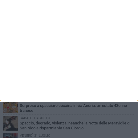
PIÙ LETTI QUESTA SETTIMANA
MERCOLEDÌ 5 AGOSTO
Trani piange G.D., il 64enne investito all'alba in via delle Tufare
non ce l'ha fatta
MERCOLEDÌ 5 AGOSTO
Lite sulla barca nel Porto di Trani, moglie sorprende marito e
scoppia il caos
MERCOLEDÌ 5 AGOSTO
Trani | Dramma all'alba in via delle Tufare: pedone travolto, ora in
codice rosso
SABATO 1 AGOSTO
Sorpreso a spacciare cocaina in via Andria: arrestato 43enne
tranese
SABATO 1 AGOSTO
Spaccio, degrado, violenza: neanche la Notte delle Meraviglie di
San Nicola risparmia via San Giorgio
VENERDÌ 31 LUGLIO