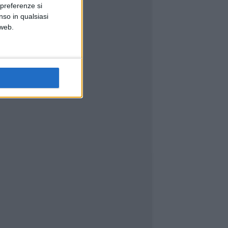
 preferenze si
nso in qualsiasi
 web.