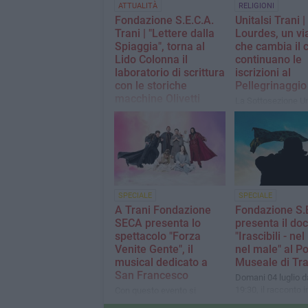
ATTUALITÀ
RELIGIONI
Fondazione S.E.C.A.
Unitalsi Trani |
Trani | "Lettere dalla
Lourdes, un vi
Spiaggia", torna al
che cambia il 
Lido Colonna il
continuano le
laboratorio di scrittura
iscrizioni al
con le storiche
Pellegrinaggio
macchine Olivetti
La Sottosezione Uni
Trani, con i gruppi 
Si replica l'iniziativa il
Bisceglie e Corato,
prossimo sabato 8 agosto:
organizza il tradizi
una mattinata tra mare,
pellegrinaggio di s
cultura e creatività per
per vivere un'esper
riscoprire il fascino della
fede, condivisione 
scrittura meccanica e il
che lascia un seg
valore delle parole
SPECIALE
SPECIALE
indelebile
A Trani Fondazione
Fondazione S.E
SECA presenta lo
presenta il do
spettacolo "Forza
"Irascibili - ne
Venite Gente", il
nel male" al Po
musical dedicato a
Museale di Tra
San Francesco
Domani 04 luglio da
19:30, il racconto 
Con questo evento si
potente di uno stor
intende rendere omaggio