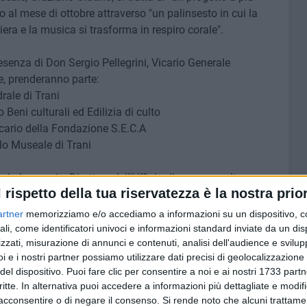
o al mese di ottobre attraverso "un palinsesto in cui la
hiera e la musica si trasforma in respiro corale".
senza di Don Sergio Pellegrini, Vicario Generale
ie, prenderanno parte:
rale di Trani
o Beni culturali ed Edilizia di culto
icario della Fondazione S.E.C.A
olo Museale di Trani
rdo Losappio, Direttore dell'Ufficio diocesano cultura e
l rispetto della tua riservatezza è la nostra prior
artner
memorizziamo e/o accediamo a informazioni su un dispositivo, c
ali, come identificatori univoci e informazioni standard inviate da un di
zzati, misurazione di annunci e contenuti, analisi dell'audience e svilupp
i e i nostri partner possiamo utilizzare dati precisi di geolocalizzazione 
del dispositivo. Puoi fare clic per consentire a noi e ai nostri 1733 partn
critte. In alternativa puoi accedere a informazioni più dettagliate e modif
acconsentire o di negare il consenso.
Si rende noto che alcuni trattamen