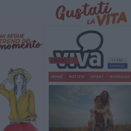
71.592
FANPAGE
HOME
NOTIZIE
SPORT
RUBRICHE