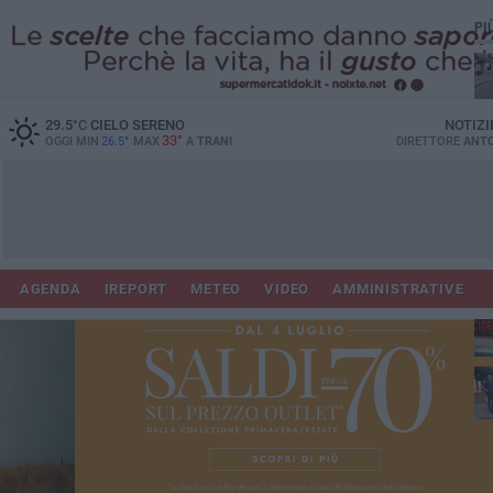
PI
29.5
°C
CIELO SERENO
NOTIZI
33°
OGGI MIN
26.5°
MAX
A
TRANI
DIRETTORE
ANTO
AGENDA
IREPORT
METEO
VIDEO
AMMINISTRATIVE
Con