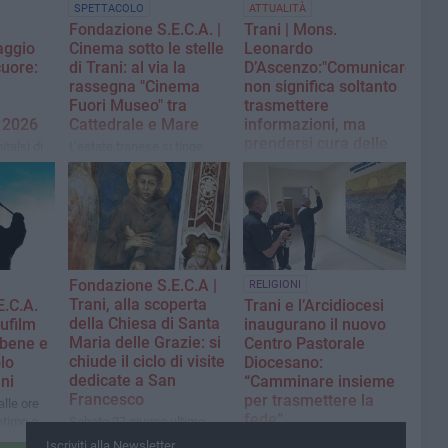
SPETTACOLO
ATTUALITÀ
Fondazione S.E.C.A. |
Trani | Mons.
aggio
Cinema sotto le stelle
Leonardo
cuore:
di Trani: al via la
D’Ascenzo:"Comunicare
rassegna "Cinema
non significa soltanto
Fuori Museo" tra
trasmettere
 2026
Cattedrale e Mare
informazioni, ma
prendersi cura delle
talsi di
L’estate tranese si tinge
persone"
di
delle atmosfere magiche
del grande schermo
L'Arcivescovo incontra
onale
l’Ufficio Comunicazioni
ettembre ,
diocesano e la redazione di
ienza di
InComunione: tracciato
e servizio
l’orizzonte del servizio
no
diocesano
Fondazione S.E.C.A |
RELIGIONI
Trani, alla scoperta
.C.A.
Trani e l’Arcidiocesi
della Chiesa di Santa
cufilm
inaugurano il nuovo
Maria delle Grazie: si
l bene e
Centro Pastorale
chiude il ciclo di visite
lo
Diocesano:
dedicate a San
ni
“Camminare insieme
Francesco
per trasmettere la
lle ore
fede”
intimo e
Sabato 27 giugno ultimo
ico
appuntamento di "Itinerari
Mons. D’Ascenzo traccia la
Iscriviti alla Newsletter