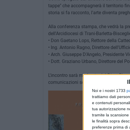
tappe" che accompagnerà il territorio fin
storia si fa racconto, l'arte diventa preg
Alla conferenza stampa, che vedrà la pre
dell'Arcidiocesi di Trani-Barletta-Biscegl
• Don Gaetano Lops, Rettore della Catted
• Ing. Antonio Ragno, Direttore dell'Uffici
• Arch. Giuseppe D'Angelo, Presidente V
• Dott. Graziano Urbano, Direttore del P
L'incontro sarà moderato dal Diac. Ricca
I
comunicazioni sociali
Noi e i nostri 1733
p
trattiamo dati person
e contenuti personali
tua autorizzazione no
tramite la scansione 
le finalità sopra des
preferenze prima di 