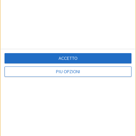
TRANI - 7 GENNAIO 2020
Come arredare il bagno senza spendere troppo
Precedente
1
2
...
55
56
57
58
59
...
ACCETTO
Successiva
PIÙ OPZIONI