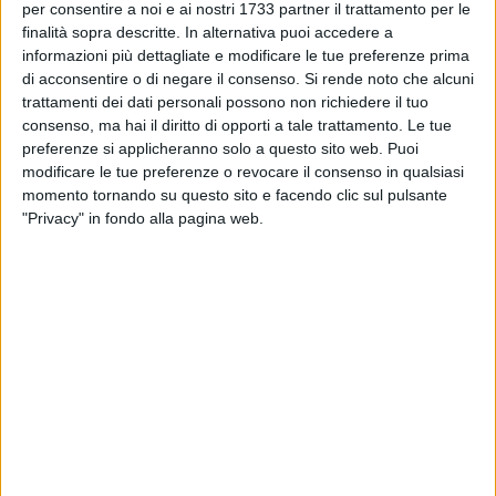
TRANI - 14 FEBBRAIO 2020
per consentire a noi e ai nostri 1733 partner il trattamento per le
Auto d'epoca in mostra al Gran Shopping
finalità sopra descritte. In alternativa puoi accedere a
Mongolfiera di Molfetta
informazioni più dettagliate e modificare le tue preferenze prima
di acconsentire o di negare il consenso.
Si rende noto che alcuni
trattamenti dei dati personali possono non richiedere il tuo
TRANI - 11 FEBBRAIO 2020
consenso, ma hai il diritto di opporti a tale trattamento. Le tue
“Mondo Martini” è un percorso di stile di Puglia
Outlet Village
preferenze si applicheranno solo a questo sito web. Puoi
modificare le tue preferenze o revocare il consenso in qualsiasi
momento tornando su questo sito e facendo clic sul pulsante
TRANI - 7 FEBBRAIO 2020
"Privacy" in fondo alla pagina web.
Apre "Molo17": al Gran Shopping Mongolfiera
di Molfetta arriva lo street food di pesce
TRANI - 4 FEBBRAIO 2020
Concorso per 1650 Allievi Agenti Polizia di
Stato 2020 aperto ai civili
TRANI - 3 FEBBRAIO 2020
Puglia Outlet Village ospita “Mondo Martini: la
pubblicità come percorso di stile”