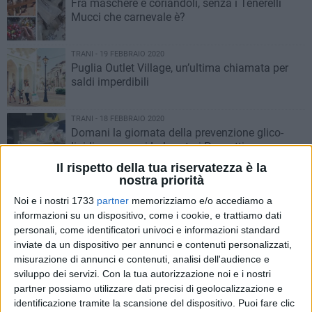
Fra maschere e coriandoli, senza i Tenerelli
Mucci che carnevale è?
TRANI - 19 FEBBRAIO 2020
Puglia Outlet Village, un’ultima chiamata per
saldi imperdibili
TRANI - 18 FEBBRAIO 2020
Domani la giornata della prevenzione glico-
lipidica presso i Laboratori Pennetti
Il rispetto della tua riservatezza è la
nostra priorità
TRANI - 18 FEBBRAIO 2020
L’Italia dei Prestiti online: i dati di una crescita
Noi e i nostri 1733
partner
memorizziamo e/o accediamo a
informazioni su un dispositivo, come i cookie, e trattiamo dati
personali, come identificatori univoci e informazioni standard
inviate da un dispositivo per annunci e contenuti personalizzati,
TRANI - 14 FEBBRAIO 2020
misurazione di annunci e contenuti, analisi dell'audience e
Ad Andria parte la quarta edizione della Fiera
sviluppo dei servizi.
Con la tua autorizzazione noi e i nostri
del Gioco “Game”
partner possiamo utilizzare dati precisi di geolocalizzazione e
identificazione tramite la scansione del dispositivo. Puoi fare clic