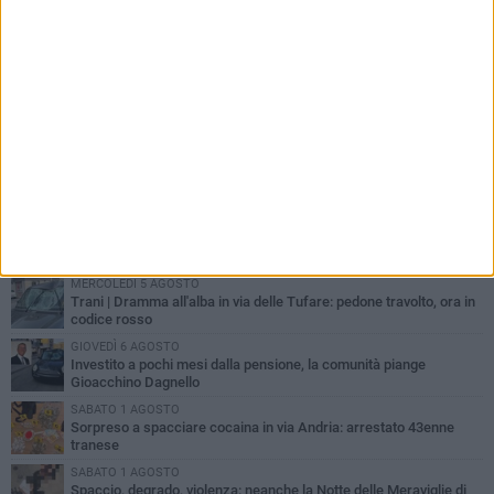
PIÙ LETTI QUESTA SETTIMANA
MERCOLEDÌ 5 AGOSTO
Trani piange G.D., il 64enne investito all'alba in via delle Tufare
non ce l'ha fatta
MERCOLEDÌ 5 AGOSTO
Lite sulla barca nel Porto di Trani, moglie sorprende marito e
scoppia il caos
MERCOLEDÌ 5 AGOSTO
Trani | Dramma all'alba in via delle Tufare: pedone travolto, ora in
codice rosso
GIOVEDÌ 6 AGOSTO
Investito a pochi mesi dalla pensione, la comunità piange
Gioacchino Dagnello
SABATO 1 AGOSTO
Sorpreso a spacciare cocaina in via Andria: arrestato 43enne
tranese
SABATO 1 AGOSTO
Spaccio, degrado, violenza: neanche la Notte delle Meraviglie di