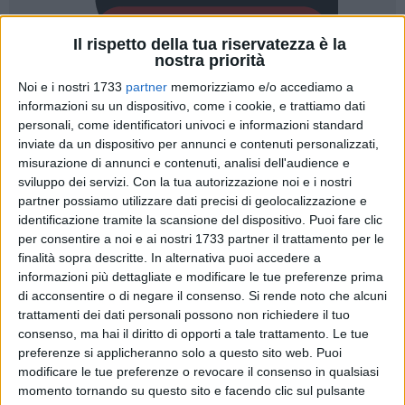
Il rispetto della tua riservatezza è la
nostra priorità
Noi e i nostri 1733
partner
memorizziamo e/o accediamo a
informazioni su un dispositivo, come i cookie, e trattiamo dati
38
personali, come identificatori univoci e informazioni standard
inviate da un dispositivo per annunci e contenuti personalizzati,
misurazione di annunci e contenuti, analisi dell'audience e
È un lavoro senza sosta quello delle guardie campestri di
sviluppo dei servizi.
Con la tua autorizzazione noi e i nostri
partner possiamo utilizzare dati precisi di geolocalizzazione e
Trani che negli ultimi tre giorni sono riusciti a sventare ben
identificazione tramite la scansione del dispositivo. Puoi fare clic
tre tentativi di furto ad altrettante aziende di associati. In
per consentire a noi e ai nostri 1733 partner il trattamento per le
pieno giorno, intorno alle 11:45 di giovedì 8 agosto, in
finalità sopra descritte. In alternativa puoi accedere a
contrada Monumento, a tre Km. dal confine con Andria, sono
informazioni più dettagliate e modificare le tue preferenze prima
stati messi in fuga ladri che avevano già caricato nelle
di acconsentire o di negare il consenso.
Si rende noto che alcuni
cassette una enorme quantità di uva della varietà Vittoria. I
trattamenti dei dati personali possono non richiedere il tuo
ladri si sono dati alla fuga lasciando sul terreno la refurtiva
consenso, ma hai il diritto di opporti a tale trattamento. Le tue
preferenze si applicheranno solo a questo sito web. Puoi
che é stata resa ai legittimi proprietari i quali hanno
modificare le tue preferenze o revocare il consenso in qualsiasi
caldamente ringraziato le Guardie per il super lavoro al
momento tornando su questo sito e facendo clic sul pulsante
quale, volentieri, si stanno sottoponendo, in particolare in