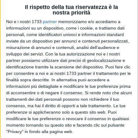
Il rispetto della tua riservatezza è la
nostra priorità
106
Noi e i nostri 1733
partner
memorizziamo e/o accediamo a
A cura di
TONINO LACALAMITA
informazioni su un dispositivo, come i cookie, e trattiamo dati
personali, come identificatori univoci e informazioni standard
inviate da un dispositivo per annunci e contenuti personalizzati,
misurazione di annunci e contenuti, analisi dell'audience e
Alle ore 12 l'affluenza ai cinque referendum abrogativi su
sviluppo dei servizi.
Con la tua autorizzazione noi e i nostri
lavoro e cittadinanza in Italia è stata del 7,3%. Il Viminale ha
partner possiamo utilizzare dati precisi di geolocalizzazione e
diffuso i primi dati parziali, evidenziando una partecipazione
identificazione tramite la scansione del dispositivo. Puoi fare clic
per consentire a noi e ai nostri 1733 partner il trattamento per le
generalmente al di sotto del 10% in quasi tutte le regioni. Per
finalità sopra descritte. In alternativa puoi accedere a
la precisione al 7,3%..
informazioni più dettagliate e modificare le tue preferenze prima
di acconsentire o di negare il consenso.
Si rende noto che alcuni
Perché i referendum siano validi, è necessario che venga
trattamenti dei dati personali possono non richiedere il tuo
raggiunto il quorum del 50% più uno degli aventi diritto. Nel
consenso, ma hai il diritto di opporti a tale trattamento. Le tue
2011, ultima volta in cui ai referendum si è votato su due
preferenze si applicheranno solo a questo sito web. Puoi
giorni e si è raggiunto il quorum, a quest'ora l'affluenza era
modificare le tue preferenze o revocare il consenso in qualsiasi
momento tornando su questo sito e facendo clic sul pulsante
superiore all'11,5%.
"Privacy" in fondo alla pagina web.