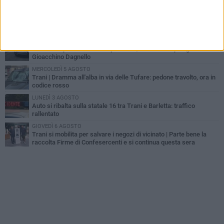
MERCOLEDÌ 5 AGOSTO
Lite sulla barca nel Porto di Trani, moglie sorprende marito e
scoppia il caos
GIOVEDÌ 6 AGOSTO
Investito a pochi mesi dalla pensione, la comunità piange
Gioacchino Dagnello
MERCOLEDÌ 5 AGOSTO
Trani | Dramma all'alba in via delle Tufare: pedone travolto, ora in
codice rosso
LUNEDÌ 3 AGOSTO
Auto si ribalta sulla statale 16 tra Trani e Barletta: traffico
rallentato
GIOVEDÌ 6 AGOSTO
Trani si mobilita per salvare i negozi di vicinato | Parte bene la
raccolta Firme di Confesercenti e si continua questa sera