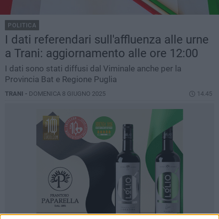
POLITICA
I dati referendari sull'affluenza alle urne
a Trani: aggiornamento alle ore 12:00
I dati sono stati diffusi dal Viminale anche per la
Provincia Bat e Regione Puglia
TRANI -
DOMENICA 8 GIUGNO 2025
14.45