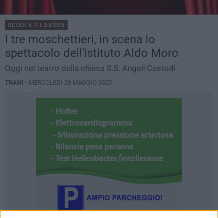
SCUOLA E LAVORO
I tre moschettieri, in scena lo
spettacolo dell'istituto Aldo Moro
Oggi nel teatro della chiesa S.S. Angeli Custodi
TRANI -
MERCOLEDÌ 28 MAGGIO 2025