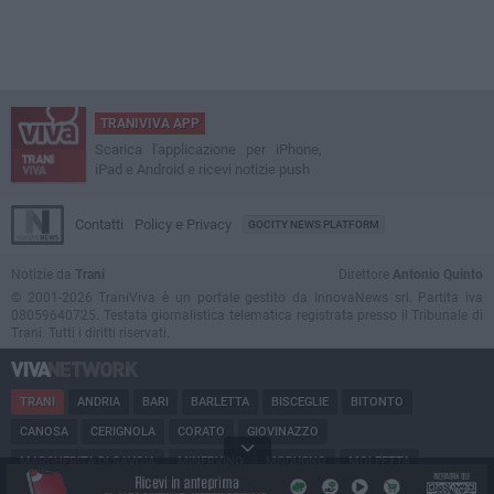
TRANIVIVA APP
Scarica l'applicazione per iPhone,
iPad e Android e ricevi notizie push
Contatti
Policy e Privacy
GOCITY NEWS PLATFORM
Notizie da
Trani
Direttore
Antonio Quinto
© 2001-2026 TraniViva è un portale gestito da InnovaNews srl. Partita iva
08059640725. Testata giornalistica telematica registrata presso il Tribunale di
Trani. Tutti i diritti riservati.
TRANI
ANDRIA
BARI
BARLETTA
BISCEGLIE
BITONTO
CANOSA
CERIGNOLA
CORATO
GIOVINAZZO
MARGHERITA DI SAVOIA
MINERVINO
MODUGNO
MOLFETTA
PUGLIA
RUVO
SAN FERDINANDO
SPINAZZOLA
TERLIZZI