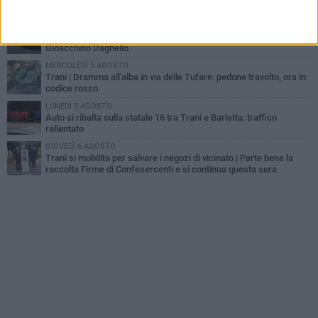
scoppia il caos
GIOVEDÌ 6 AGOSTO
Investito a pochi mesi dalla pensione, la comunità piange
Gioacchino Dagnello
MERCOLEDÌ 5 AGOSTO
Trani | Dramma all'alba in via delle Tufare: pedone travolto, ora in
codice rosso
LUNEDÌ 3 AGOSTO
Auto si ribalta sulla statale 16 tra Trani e Barletta: traffico
rallentato
GIOVEDÌ 6 AGOSTO
Trani si mobilita per salvare i negozi di vicinato | Parte bene la
raccolta Firme di Confesercenti e si continua questa sera