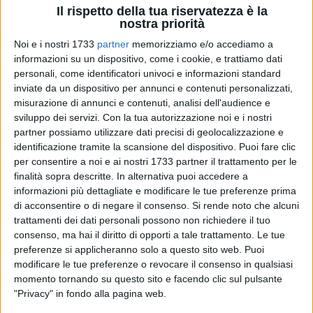
Il rispetto della tua riservatezza è la
nostra priorità
33
Noi e i nostri 1733
partner
memorizziamo e/o accediamo a
informazioni su un dispositivo, come i cookie, e trattiamo dati
personali, come identificatori univoci e informazioni standard
Un vento di avventura soffierà sul palco del Teatro della
inviate da un dispositivo per annunci e contenuti personalizzati,
Chiesa Angeli Custodi il prossimo 28 maggio, quando la
misurazione di annunci e contenuti, analisi dell'audience e
sviluppo dei servizi.
Con la tua autorizzazione noi e i nostri
compagnia del Baobab - Laboratorio inclusione dell'I.I.S.S. A.
partner possiamo utilizzare dati precisi di geolocalizzazione e
Moro di Trani porterà in scena il musical "I Tre Moschettieri",
identificazione tramite la scansione del dispositivo. Puoi fare clic
una libera rivisitazione del celebre classico di Alexandre
per consentire a noi e ai nostri 1733 partner il trattamento per le
Dumas.
finalità sopra descritte. In alternativa puoi accedere a
Storie di amore, amicizia, lealtà, coraggio, passione,
informazioni più dettagliate e modificare le tue preferenze prima
emozione, riassunti nel celebre motto «Tutti per uno, uno per
di acconsentire o di negare il consenso.
Si rende noto che alcuni
tutti!»: questa frase non è solo un grido di battaglia, ma un
trattamenti dei dati personali possono non richiedere il tuo
consenso, ma hai il diritto di opporti a tale trattamento. Le tue
vero e proprio manifesto di collaborazione e supporto
preferenze si applicheranno solo a questo sito web. Puoi
reciproco, principi fondamentali che il Laboratorio Inclusione
modificare le tue preferenze o revocare il consenso in qualsiasi
si propone di coltivare.
momento tornando su questo sito e facendo clic sul pulsante
"Fare teatro significa vivere due volte: è qui che si vive in
"Privacy" in fondo alla pagina web.
pienezza l'inclusione, è il momento in cui le diversità