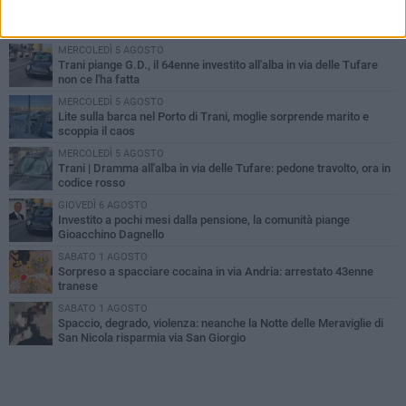
PIÙ LETTI QUESTA SETTIMANA
MERCOLEDÌ 5 AGOSTO
Trani piange G.D., il 64enne investito all'alba in via delle Tufare
non ce l'ha fatta
MERCOLEDÌ 5 AGOSTO
Lite sulla barca nel Porto di Trani, moglie sorprende marito e
scoppia il caos
MERCOLEDÌ 5 AGOSTO
Trani | Dramma all'alba in via delle Tufare: pedone travolto, ora in
codice rosso
GIOVEDÌ 6 AGOSTO
Investito a pochi mesi dalla pensione, la comunità piange
Gioacchino Dagnello
SABATO 1 AGOSTO
Sorpreso a spacciare cocaina in via Andria: arrestato 43enne
tranese
SABATO 1 AGOSTO
Spaccio, degrado, violenza: neanche la Notte delle Meraviglie di
San Nicola risparmia via San Giorgio