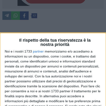
17
Si è conclusa la XXII^ edizione de I Dialoghi di Trani e con
essa si sono conclusi gli appuntamenti collaterali
Il rispetto della tua riservatezza è la
nostra priorità
organizzati dall'Ordine degli Architetti della BAT. Gran finale,
tra le attività previste all'esterno di Palazzo Covelli, con "100
Noi e i nostri 1733
partner
memorizziamo e/o accediamo a
informazioni su un dispositivo, come i cookie, e trattiamo dati
idee per una piazza" e l'evento performativo assieme agli
personali, come identificatori univoci e informazioni standard
artisti Bianco-Valente a cura di Giusy Caroppo nato da una
inviate da un dispositivo per annunci e contenuti personalizzati,
idea degli architetti Laura Romanelli e Dario Natalicchio.
misurazione di annunci e contenuti, analisi dell'audience e
«Volevamo creare un movimento fatto da noi stessi – ha
sviluppo dei servizi.
Con la tua autorizzazione noi e i nostri
spiegato l'arch. Natalicchio - e quindi di qui l'idea di portare
partner possiamo utilizzare dati precisi di geolocalizzazione e
in piazza tutti, dagli architetti, agli ingegneri, ai geometri sino
identificazione tramite la scansione del dispositivo. Puoi fare clic
agli studenti ma anche il semplice cittadino per dare un'idea,
per consentire a noi e ai nostri 1733 partner il trattamento per le
finalità sopra descritte. In alternativa puoi accedere a
un pensiero, uno schizzo di che cosa in realtà questa piazza
informazioni più dettagliate e modificare le tue preferenze prima
rappresenta o che cosa voglia diventare, perché ha bisogno