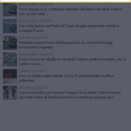
MERCOLEDÌ 5 AGOSTO
Trani piange G.D., il 64enne investito all'alba in via delle Tufare
non ce l'ha fatta
MERCOLEDÌ 5 AGOSTO
Lite sulla barca nel Porto di Trani, moglie sorprende marito e
scoppia il caos
GIOVEDÌ 6 AGOSTO
Investito a pochi mesi dalla pensione, la comunità piange
Gioacchino Dagnello
MERCOLEDÌ 5 AGOSTO
Trani | Dramma all'alba in via delle Tufare: pedone travolto, ora in
codice rosso
LUNEDÌ 3 AGOSTO
Auto si ribalta sulla statale 16 tra Trani e Barletta: traffico
rallentato
GIOVEDÌ 6 AGOSTO
Trani si mobilita per salvare i negozi di vicinato | Parte bene la
raccolta Firme di Confesercenti e si continua questa sera