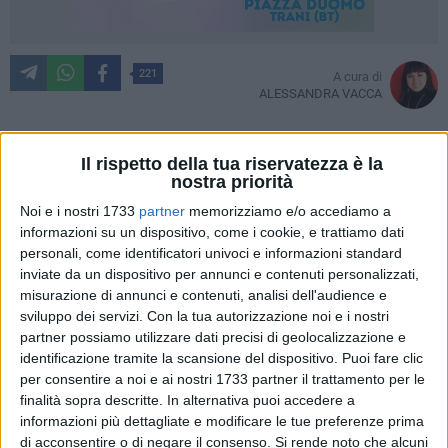
221
A cura di
ALESSANDRA VACCA
Il rispetto della tua riservatezza è la
Stefano Scarpa porta a casa un nuovo importante
nostra priorità
traguardo. E' lui infatti il vincitore di "Tú sí que sí",
talent
Noi e i nostri 1733
partner
memorizziamo e/o accediamo a
show
spagnolo, dopo aver convinto il pubblico e la giuria
informazioni su un dispositivo, come i cookie, e trattiamo dati
composta dall'attrice Silvia Abril, la cantante Soraya Arnelas
personali, come identificatori univoci e informazioni standard
ed il coreagrafo Rafa Méndez.
inviate da un dispositivo per annunci e contenuti personalizzati,
misurazione di annunci e contenuti, analisi dell'audience e
sviluppo dei servizi.
Con la tua autorizzazione noi e i nostri
«Ce l'ho fatta! È incredibile! Sono il vincitore di Tú sí que sí!
partner possiamo utilizzare dati precisi di geolocalizzazione e
Due talent show vinti in due Paesi differenti. Sono
identificazione tramite la scansione del dispositivo. Puoi fare clic
entusiasta per questa vittoria! Grazie! Grazie per la
per consentire a noi e ai nostri 1733 partner il trattamento per le
vicinanza, grazie per il calore, grazie per le belle parole che
finalità sopra descritte. In alternativa puoi accedere a
mi state scrivendo. Grazie a tutti!». Sono state queste le
informazioni più dettagliate e modificare le tue preferenze prima
prime parole del ginnasta subito dopo la sua vittoria.
di acconsentire o di negare il consenso.
Si rende noto che alcuni