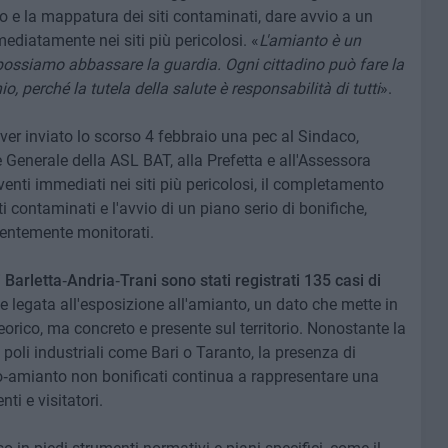
 e la mappatura dei siti contaminati, dare avvio a un
mediatamente nei siti più pericolosi. «
L'amianto è un
ossiamo abbassare la guardia. Ogni cittadino può fare la
o, perché la tutela della salute è responsabilità di tutti
».
aver inviato lo scorso 4 febbraio una pec al Sindaco,
e Generale della ASL BAT, alla Prefetta e all'Assessora
venti immediati nei siti più pericolosi, il completamento
 contaminati e l'avvio di un piano serio di bonifiche,
ientemente monitorati.
i Barletta‑Andria‑Trani sono stati registrati 135 casi di
te legata all'esposizione all'amianto, un dato che mette in
eorico, ma concreto e presente sul territorio. Nonostante la
poli industriali come Bari o Taranto, la presenza di
to‑amianto non bonificati continua a rappresentare una
ti e visitatori.