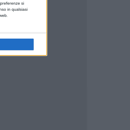
 preferenze si
nso in qualsiasi
 web.