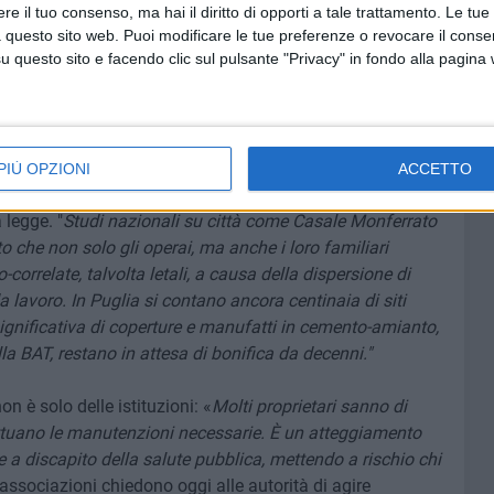
a Trani
- dicono i responsabili associativi -
la questione
e il tuo consenso, ma hai il diritto di opporti a tale trattamento. Le tue
one concreta dei rischi
.", la denuncia è di una chiara
 questo sito web. Puoi modificare le tue preferenze o revocare il conse
questo sito e facendo clic sul pulsante "Privacy" in fondo alla pagina
lle istituzioni: «
Le leggi ci sono, il Piano Regionale
Italia, ma purtroppo viene sistematicamente disapplicato.
morta, mentre i cittadini continuano a essere espost
i».
ione è reale. Nei capannoni industriali della BAT, molti
PIÙ OPZIONI
ACCETTO
ontatto con strutture ammalorate, senza che siano state
 legge. "
Studi nazionali su città come Casale Monferrato
 che non solo gli operai, ma anche i loro familiari
rrelate, talvolta letali, a causa della dispersione di
a lavoro. In Puglia si contano ancora centinaia di siti
ignificativa di coperture e manufatti in cemento-amianto,
lla BAT, restano in attesa di bonifica da decenni."
n è solo delle istituzioni: «
Molti proprietari sanno di
ttuano le manutenzioni necessarie. È un atteggiamento
 a discapito della salute pubblica, mettendo a rischio chi
 associazioni chiedono oggi alle autorità di agire