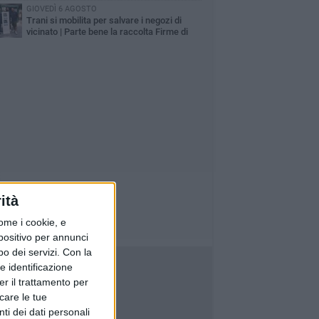
GIOVEDÌ 6 AGOSTO
Trani si mobilita per salvare i negozi di
vicinato | Parte bene la raccolta Firme di
fesercenti e si continua questa sera
ità
ome i cookie, e
spositivo per annunci
o dei servizi.
Con la
e identificazione
er il trattamento per
icare le tue
ti dei dati personali