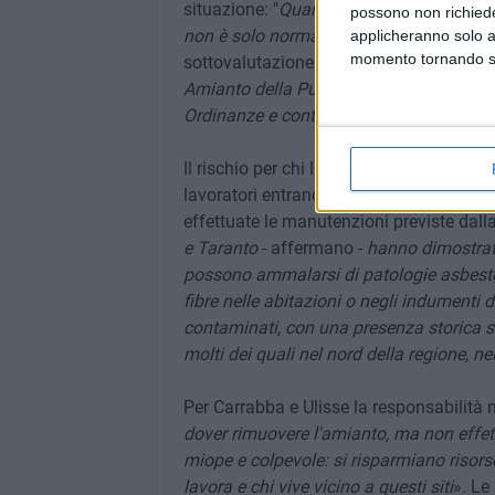
situazione: "
Quando si parla di amianto 
possono non richieder
non è solo normativa, ma anche di gesti
applicheranno solo a
momento tornando su 
sottovalutazione del problema da parte de
Amianto della Puglia è tra i migliori in 
Ordinanze e controlli rimangono lettera 
Il rischio per chi lavora e per la popolaz
lavoratori entrano quotidianamente in c
effettuate le manutenzioni previste dalla
e Taranto
- affermano -
hanno dimostrato
possono ammalarsi di patologie asbesto-co
fibre nelle abitazioni o negli indumenti d
contaminati, con una presenza storica s
molti dei quali nel nord della regione, ne
Per Carrabba e Ulisse la responsabilità no
dover rimuovere l'amianto, ma non effe
miope e colpevole: si risparmiano risorse
lavora e chi vive vicino a questi siti
». Le