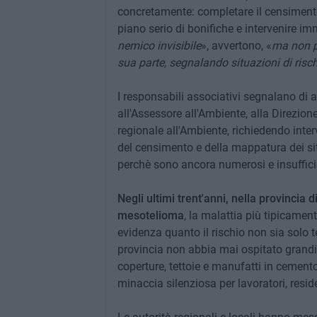
concretamente: completare il censimento
piano serio di bonifiche e intervenire im
nemico invisibile
», avvertono, «
ma non p
sua parte, segnalando situazioni di rischi
I responsabili associativi segnalano di 
all'Assessore all'Ambiente, alla Direzion
regionale all'Ambiente, richiedendo inter
del censimento e della mappatura dei siti
perchè sono ancora numerosi e insuffic
Negli ultimi trent'anni, nella provincia d
mesotelioma
, la malattia più tipicamen
evidenza quanto il rischio non sia solo t
provincia non abbia mai ospitato grandi 
coperture, tettoie e manufatti in cemen
minaccia silenziosa per lavoratori, residen