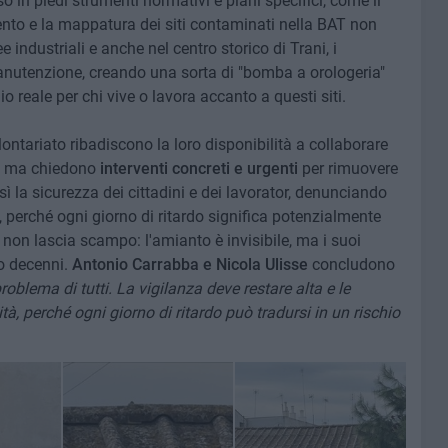
o in piedi strumenti normativi e piani specifici, come il
to e la mappatura dei siti contaminati nella BAT non
 industriali e anche nel centro storico di Trani, i
utenzione, creando una sorta di "bomba a orologeria"
io reale per chi vive o lavora accanto a questi siti.
lontariato ribadiscono la loro disponibilità a collaborare
e, ma chiedono
interventi concreti e urgenti
per rimuovere
 la sicurezza dei cittadini e dei lavorator, denunciando
i, perché ogni giorno di ritardo significa potenzialmente
 non lascia scampo: l'amianto è invisibile, ma i suoi
o decenni.
Antonio Carrabba e Nicola Ulisse
concludono
oblema di tutti. La vigilanza deve restare alta e le
tà, perché ogni giorno di ritardo può tradursi in un rischio