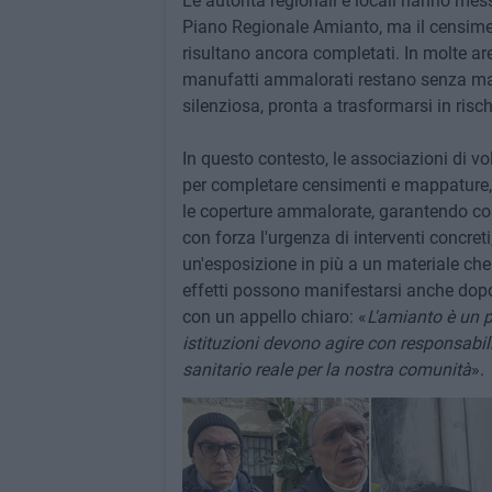
Le autorità regionali e locali hanno mess
Piano Regionale Amianto, ma il censimen
risultano ancora completati. In molte aree
manufatti ammalorati restano senza man
silenziosa, pronta a trasformarsi in risch
In questo contesto, le associazioni di vo
per completare censimenti e mappatur
le coperture ammalorate, garantendo così
con forza l'urgenza di interventi concret
un'esposizione in più a un materiale che
effetti possono manifestarsi anche dop
con un appello chiaro: «
L'amianto è un pr
istituzioni devono agire con responsabili
sanitario reale per la nostra comunità
».