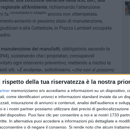
mbiente, alla Direzione Generale della ASL BAT, alla
a regionale all'Ambiente
, richiamando l'attenzione
consultabile in allegato
ni fa
ancora non ottemperata.
Con
cemento-amianto in pessimo stato di manutenzione,
i giudiziari e alla Cattedrale, in Piazza Lambert occupata
adini.
 manutenzione dei manufatti
, obbligatoria secondo le
994), sostenendo che i proprietari, consapevoli
vitato ogni intervento preventivo, mettendo a rischio la
sti siti. «
È evidente
», sottolineano, «
che non si possono
 Questa inerzia è grave e inaccettabile
». Il rischio è
l rispetto della tua riservatezza è la nostra prior
venti meteorologici estremi, come la tromba d'aria del 1°
do delle coperture, causando crolli e dispersione
artner
memorizziamo e/o accediamo a informazioni su un dispositivo, c
ali, come identificatori univoci e informazioni standard inviate da un di
e ciò, rilevano le associazioni, «alcune valutazioni
zzati, misurazione di annunci e contenuti, analisi dell'audience e svilupp
dichiarato assenza di danni ambientali, ma noi riteniamo
i e i nostri partner possiamo utilizzare dati precisi di geolocalizzazione 
sicurezza».
del dispositivo. Puoi fare clic per consentire a noi e ai nostri 1733 partn
critte. In alternativa puoi accedere a informazioni più dettagliate e modif
bba
e
Nicola Ulisse
hanno ribadito la gravità della
acconsentire o di negare il consenso.
Si rende noto che alcuni trattamen