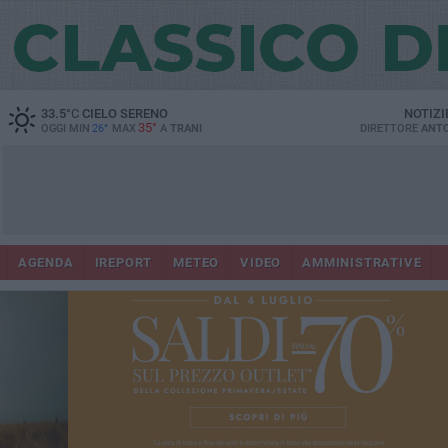
33.5
°C
CIELO SERENO
NOTIZI
35°
OGGI MIN
26°
MAX
A
TRANI
DIRETTORE
ANTO
AGENDA
IREPORT
METEO
VIDEO
AMMINISTRATIVE