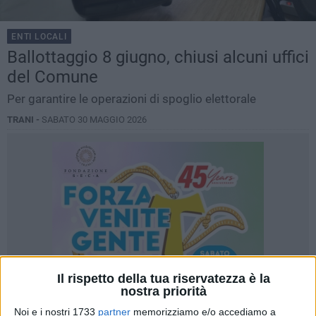
ENTI LOCALI
Ballottaggio 8 giugno, chiusi alcuni uffici
del Comune
Per garantire le operazioni di spoglio elettorale
TRANI -
SABATO 30 MAGGIO 2026
Il rispetto della tua riservatezza è la
nostra priorità
Noi e i nostri 1733
partner
memorizziamo e/o accediamo a