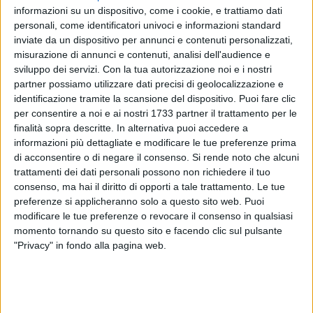
informazioni su un dispositivo, come i cookie, e trattiamo dati
personali, come identificatori univoci e informazioni standard
inviate da un dispositivo per annunci e contenuti personalizzati,
misurazione di annunci e contenuti, analisi dell'audience e
sviluppo dei servizi.
Con la tua autorizzazione noi e i nostri
partner possiamo utilizzare dati precisi di geolocalizzazione e
In concomitanza con il turno di ballottaggio per scegliere il
identificazione tramite la scansione del dispositivo. Puoi fare clic
nuovo sindaco della Città di Trani ed in programma
per consentire a noi e ai nostri 1733 partner il trattamento per le
domenica 7 giugno e lunedì 8 giugno, l'ufficio anagrafe (ad
finalità sopra descritte. In alternativa puoi accedere a
eccezione delle carte d'identità), l'ufficio di stato civile (ad
informazioni più dettagliate e modificare le tue preferenze prima
eccezione delle dichiarazioni di nascita e di morte) e l'ufficio
di acconsentire o di negare il consenso.
Si rende noto che alcuni
tributi resteranno chiusi al pubblico nella giornata di lunedì 8
trattamenti dei dati personali possono non richiedere il tuo
giugno. La chiusura si rende necessaria per garantire il
consenso, ma hai il diritto di opporti a tale trattamento. Le tue
preferenze si applicheranno solo a questo sito web. Puoi
corretto svolgimento delle operazioni elettorali
modificare le tue preferenze o revocare il consenso in qualsiasi
momento tornando su questo sito e facendo clic sul pulsante
"Privacy" in fondo alla pagina web.