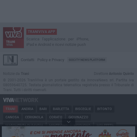
TRANIVIVA APP
Scarica l'applicazione per iPhone,
iPad e Android e ricevi notizie push
Contatti
Policy e Privacy
GOCITY NEWS PLATFORM
Notizie da
Trani
Direttore
Antonio Quinto
© 2001-2026 TraniViva è un portale gestito da InnovaNews srl. Partita iva
08059640725. Testata giornalistica telematica registrata presso il Tribunale di
Trani. Tutti i diritti riservati.
TRANI
ANDRIA
BARI
BARLETTA
BISCEGLIE
BITONTO
CANOSA
CERIGNOLA
CORATO
GIOVINAZZO
MARGHERITA DI SAVOIA
MINERVINO
MODUGNO
MOLFETTA
PUGLIA
RUVO
SAN FERDINANDO
SPINAZZOLA
TERLIZZI