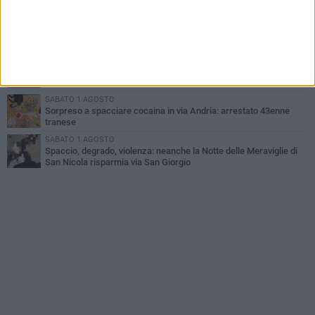
scoppia il caos
MERCOLEDÌ 5 AGOSTO
Trani | Dramma all'alba in via delle Tufare: pedone travolto, ora in
codice rosso
GIOVEDÌ 6 AGOSTO
Investito a pochi mesi dalla pensione, la comunità piange
Gioacchino Dagnello
SABATO 1 AGOSTO
Sorpreso a spacciare cocaina in via Andria: arrestato 43enne
tranese
SABATO 1 AGOSTO
Spaccio, degrado, violenza: neanche la Notte delle Meraviglie di
San Nicola risparmia via San Giorgio