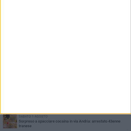
PIÙ LETTI QUESTA SETTIMANA
MERCOLEDÌ 5 AGOSTO
Trani piange G.D., il 64enne investito all'alba in via delle Tufare
non ce l'ha fatta
MERCOLEDÌ 5 AGOSTO
Lite sulla barca nel Porto di Trani, moglie sorprende marito e
scoppia il caos
MERCOLEDÌ 5 AGOSTO
Trani | Dramma all'alba in via delle Tufare: pedone travolto, ora in
codice rosso
SABATO 1 AGOSTO
Sorpreso a spacciare cocaina in via Andria: arrestato 43enne
tranese