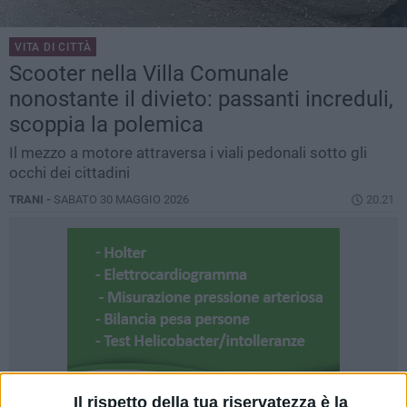
VITA DI CITTÀ
Scooter nella Villa Comunale
nonostante il divieto: passanti increduli,
scoppia la polemica
Il mezzo a motore attraversa i viali pedonali sotto gli
occhi dei cittadini
TRANI -
SABATO 30 MAGGIO 2026
20.21
Il rispetto della tua riservatezza è la