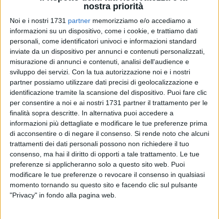
nostra priorità
Noi e i nostri 1731
partner
memorizziamo e/o accediamo a
informazioni su un dispositivo, come i cookie, e trattiamo dati
personali, come identificatori univoci e informazioni standard
inviate da un dispositivo per annunci e contenuti personalizzati,
misurazione di annunci e contenuti, analisi dell'audience e
sviluppo dei servizi.
Con la tua autorizzazione noi e i nostri
partner possiamo utilizzare dati precisi di geolocalizzazione e
Uno scooter che percorre indisturbato i viali della Villa
identificazione tramite la scansione del dispositivo. Puoi fare clic
Comunale, nonostante il chiaro divieto di accesso a cicli e
per consentire a noi e ai nostri 1731 partner il trattamento per le
motocicli. È quanto successo poco fa sotto gli occhi
finalità sopra descritte. In alternativa puoi accedere a
increduli di numerosi cittadini e visitatori che frequentavano
informazioni più dettagliate e modificare le tue preferenze prima
uno dei luoghi simbolo della città.
di acconsentire o di negare il consenso.
Si rende noto che alcuni
trattamenti dei dati personali possono non richiedere il tuo
consenso, ma hai il diritto di opporti a tale trattamento. Le tue
Il mezzo a motore è stato visto circolare all'interno dell'area
preferenze si applicheranno solo a questo sito web. Puoi
verde pubblica, attraversando i percorsi pedonali destinati
modificare le tue preferenze o revocare il consenso in qualsiasi
esclusivamente a passeggiatori, famiglie e bambini. Una
momento tornando su questo sito e facendo clic sul pulsante
scena che ha suscitato sconcerto tra i presenti, molti dei
"Privacy" in fondo alla pagina web.
quali si sono chiesti come sia possibile che un simile
comportamento avvenga senza alcun controllo.