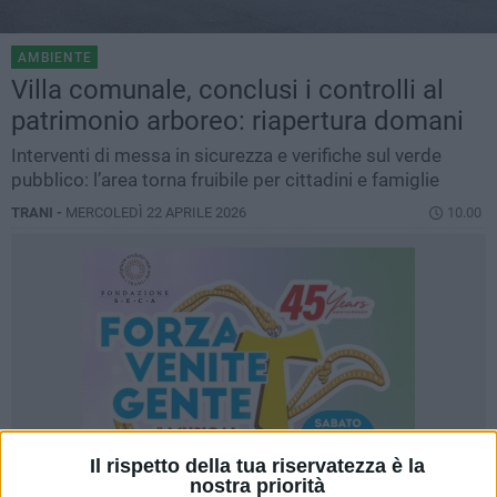
AMBIENTE
Villa comunale, conclusi i controlli al
patrimonio arboreo: riapertura domani
Interventi di messa in sicurezza e verifiche sul verde
pubblico: l’area torna fruibile per cittadini e famiglie
TRANI -
MERCOLEDÌ 22 APRILE 2026
10.00
Il rispetto della tua riservatezza è la
nostra priorità