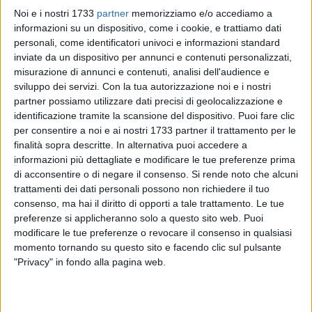
Noi e i nostri 1733
partner
memorizziamo e/o accediamo a
informazioni su un dispositivo, come i cookie, e trattiamo dati
personali, come identificatori univoci e informazioni standard
inviate da un dispositivo per annunci e contenuti personalizzati,
misurazione di annunci e contenuti, analisi dell'audience e
sviluppo dei servizi.
Con la tua autorizzazione noi e i nostri
Dopo una fase di verifiche e interventi mirati sul patrimonio
partner possiamo utilizzare dati precisi di geolocalizzazione e
identificazione tramite la scansione del dispositivo. Puoi fare clic
arboreo, la villa comunale riaprirà al pubblico a partire da
per consentire a noi e ai nostri 1733 partner il trattamento per le
domani. I controlli, disposti dall'amministrazione per
finalità sopra descritte. In alternativa puoi accedere a
garantire la sicurezza dei cittadini, hanno interessato lo stato
informazioni più dettagliate e modificare le tue preferenze prima
di salute degli alberi e la stabilità delle essenze presenti
di acconsentire o di negare il consenso.
Si rende noto che alcuni
all'interno dell'area verde.
trattamenti dei dati personali possono non richiedere il tuo
Tecnici specializzati hanno effettuato ispezioni
consenso, ma hai il diritto di opporti a tale trattamento. Le tue
approfondite, intervenendo dove necessario con potature,
preferenze si applicheranno solo a questo sito web. Puoi
modificare le tue preferenze o revocare il consenso in qualsiasi
rimozioni di rami pericolanti e operazioni di messa in
momento tornando su questo sito e facendo clic sul pulsante
sicurezza. L'obiettivo è stato quello di prevenire eventuali
"Privacy" in fondo alla pagina web.
rischi, soprattutto in vista della maggiore affluenza
primaverile. Con la riapertura, la villa torna a essere uno
spazio fruibile per famiglie, bambini e cittadini, offrendo un