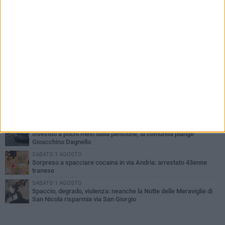
PIÙ LETTI QUESTA SETTIMANA
MERCOLEDÌ 5 AGOSTO
Trani piange G.D., il 64enne investito all'alba in via delle Tufare
non ce l'ha fatta
MERCOLEDÌ 5 AGOSTO
Lite sulla barca nel Porto di Trani, moglie sorprende marito e
scoppia il caos
MERCOLEDÌ 5 AGOSTO
Trani | Dramma all'alba in via delle Tufare: pedone travolto, ora in
codice rosso
GIOVEDÌ 6 AGOSTO
Investito a pochi mesi dalla pensione, la comunità piange
Gioacchino Dagnello
SABATO 1 AGOSTO
Sorpreso a spacciare cocaina in via Andria: arrestato 43enne
tranese
SABATO 1 AGOSTO
Spaccio, degrado, violenza: neanche la Notte delle Meraviglie di
San Nicola risparmia via San Giorgio