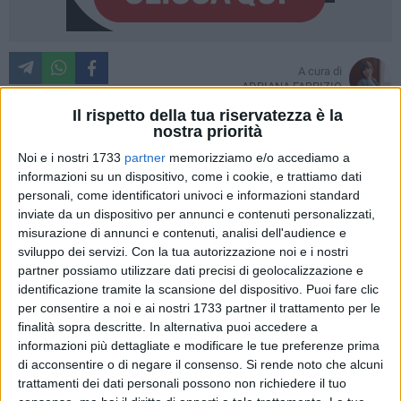
A cura di
ADRIANA FABRIZIO
Il rispetto della tua riservatezza è la
nostra priorità
Noi e i nostri 1733
partner
memorizziamo e/o accediamo a
L'associazione "Domenico Sarro" si può definire
informazioni su un dispositivo, come i cookie, e trattiamo dati
un'istituzione nel panorama culturale tranese; da ormai
personali, come identificatori univoci e informazioni standard
quarantacinque anni forma generazioni di giovani musicisti
inviate da un dispositivo per annunci e contenuti personalizzati,
provenienti non solo da Trani e dalle città limitrofe ma anche
misurazione di annunci e contenuti, analisi dell'audience e
da paesi più lontani. Tantissimi sono i bambini e i ragazzi
sviluppo dei servizi.
Con la tua autorizzazione noi e i nostri
che hanno mosso i primi passi nel mondo della musica
partner possiamo utilizzare dati precisi di geolocalizzazione e
all'interno della storica sede a Palazzo "Discanno".
identificazione tramite la scansione del dispositivo. Puoi fare clic
per consentire a noi e ai nostri 1733 partner il trattamento per le
finalità sopra descritte. In alternativa puoi accedere a
Nella mattinata di ieri l'associazione fondata dalla Maestra
informazioni più dettagliate e modificare le tue preferenze prima
Cinzia Falco ha festeggiato questo compleanno, colmo di
di acconsentire o di negare il consenso.
Si rende noto che alcuni
soddisfazioni, affetto ed emozioni. Dal lontano 1981,
trattamenti dei dati personali possono non richiedere il tuo
quando tutto ebbe inizio, dalle masterclass ai concorsi,