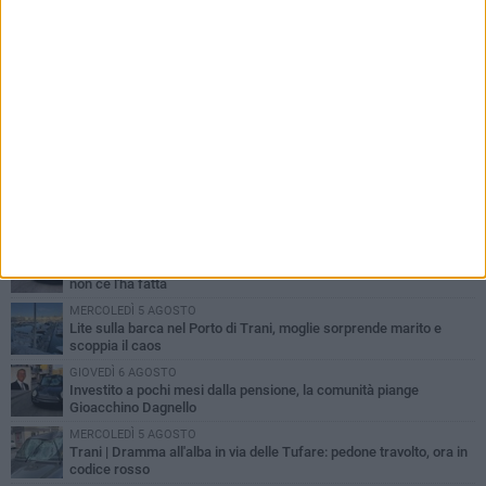
PIÙ LETTI QUESTA SETTIMANA
MERCOLEDÌ 5 AGOSTO
Trani piange G.D., il 64enne investito all'alba in via delle Tufare
non ce l'ha fatta
MERCOLEDÌ 5 AGOSTO
Lite sulla barca nel Porto di Trani, moglie sorprende marito e
scoppia il caos
GIOVEDÌ 6 AGOSTO
Investito a pochi mesi dalla pensione, la comunità piange
Gioacchino Dagnello
MERCOLEDÌ 5 AGOSTO
Trani | Dramma all'alba in via delle Tufare: pedone travolto, ora in
codice rosso