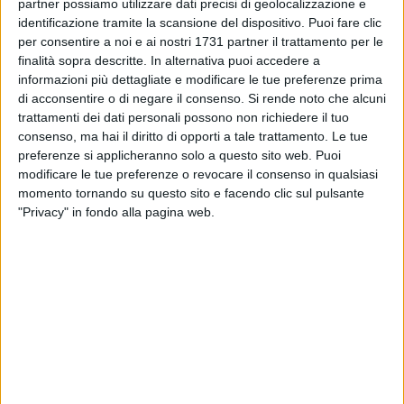
partner possiamo utilizzare dati precisi di geolocalizzazione e
Daiana. Affette da gas embolismo in forma più o meno
identificazione tramite la scansione del dispositivo. Puoi fare clic
grave — una condizione comune per le tartarughe
per consentire a noi e ai nostri 1731 partner il trattamento per le
intrappolate accidentalmente nelle reti da pesca — erano
finalità sopra descritte. In alternativa puoi accedere a
state affidate alle cure del centro
WWF di Molfetta, guidato
informazioni più dettagliate e modificare le tue preferenze prima
da Pasquale Salvemini.
Dopo gli esami clinici svolti presso il
di acconsentire o di negare il consenso.
Si rende noto che alcuni
trattamenti dei dati personali possono non richiedere il tuo
Dipartimento di Medicina Veterinaria dell'Università di Bari
,
consenso, ma hai il diritto di opporti a tale trattamento. Le tue
le tartarughe hanno seguito un periodo di riabilitazione fino
preferenze si applicheranno solo a questo sito web. Puoi
a completa guarigione.
modificare le tue preferenze o revocare il consenso in qualsiasi
Il momento della liberazione, reso possibile grazie alla
momento tornando su questo sito e facendo clic sul pulsante
collaborazione attiva della Lega Navale di Trani, è stato
"Privacy" in fondo alla pagina web.
vissuto con grande emozione. A bordo di alcune
imbarcazioni da diporto, raggiunta la distanza di sicurezza
di oltre un miglio dalla costa, Edoardo Stoppa e i suoi figli si
sono tuffati per accompagnare personalmente le tartarughe
verso la libertà. Accanto a loro, il presidente della Lega
Navale di Trani
Gigi Ventura e Pasquale Salvemini
hanno
assistito all'evento, simbolo concreto di una sinergia che in
quindici anni ha portato al recupero e alla liberazione di
quasi diecimila esemplari.