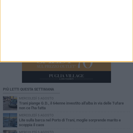
PIÙ LETTI QUESTA SETTIMANA
MERCOLEDÌ 5 AGOSTO
Trani piange G.D., il 64enne investito all'alba in via delle Tufare
non ce l'ha fatta
MERCOLEDÌ 5 AGOSTO
Lite sulla barca nel Porto di Trani, moglie sorprende marito e
scoppia il caos
MERCOLEDÌ 5 AGOSTO