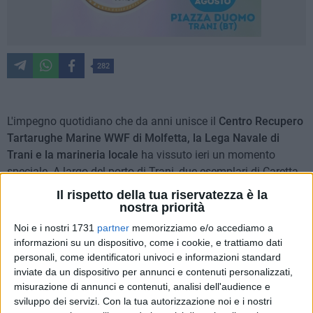
282
L'impegno quotidiano che da anni unisce il
Centro Recupero
Tartarughe Marine WWF di Molfetta, la Lega Navale di
Trani e la marineria locale
ha vissuto ieri un momento
speciale. A largo del porto di Trani, due esemplari di Caretta
caretta sono tornati in mare dopo un mese di cure,
Il rispetto della tua riservatezza è la
accompagnati dall'entusiasmo di ospiti d'eccezione:
Juliana
nostra priorità
Moreira ed Edoardo Stoppa -
quest'ultimo "Medaglia
Noi e i nostri 1731
partner
memorizziamo e/o accediamo a
d'argento al merito per la sanità pubblica"e conduttore
informazioni su un dispositivo, come i cookie, e trattiamo dati
televisivo definito "fratello degli animali - insieme ai loro figli.
personali, come identificatori univoci e informazioni standard
inviate da un dispositivo per annunci e contenuti personalizzati,
misurazione di annunci e contenuti, analisi dell'audience e
I due esemplari erano stati recuperati circa un mese fa dalle
sviluppo dei servizi.
Con la tua autorizzazione noi e i nostri
imbarcazioni da pesca tranesi San Lorenzo e Mariachiara