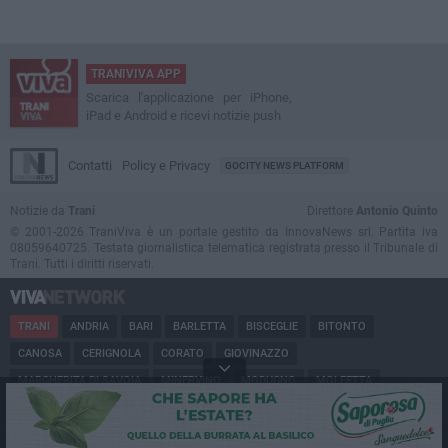
TRANIVIVA APP
Scarica l'applicazione per iPhone,
iPad e Android e ricevi notizie push
Contatti
Policy e Privacy
GOCITY NEWS PLATFORM
Notizie da
Trani
Direttore
Antonio Quinto
© 2001-2026 TraniViva è un portale gestito da InnovaNews srl. Partita iva
08059640725. Testata giornalistica telematica registrata presso il Tribunale di
Trani. Tutti i diritti riservati.
TRANI
ANDRIA
BARI
BARLETTA
BISCEGLIE
BITONTO
CANOSA
CERIGNOLA
CORATO
GIOVINAZZO
MARGHERITA DI SAVOIA
MINERVINO
MODUGNO
MOLFETTA
PUGLIA
RUVO
SAN FERDINANDO
SPINAZZOLA
TERLIZZI
TRINITAPOLI