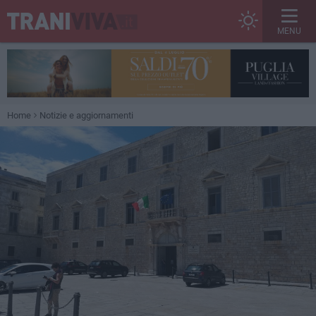
MENU
Home
Notizie e aggiornamenti