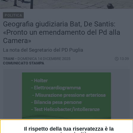
POLITICA
Geografia giudiziaria Bat, De Santis:
«Pronto un emendamento del Pd alla
Camera»
La nota del Segretario del PD Puglia
TRANI -
DOMENICA 14 DICEMBRE 2025
13.09
COMUNICATO STAMPA
Il rispetto della tua riservatezza è la