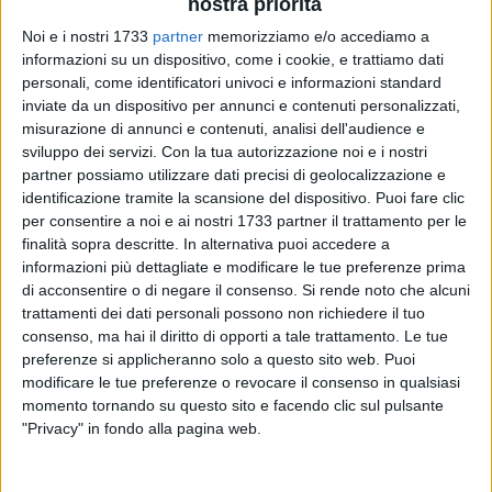
nostra priorità
Noi e i nostri 1733
partner
memorizziamo e/o accediamo a
informazioni su un dispositivo, come i cookie, e trattiamo dati
personali, come identificatori univoci e informazioni standard
39
inviate da un dispositivo per annunci e contenuti personalizzati,
misurazione di annunci e contenuti, analisi dell'audience e
sviluppo dei servizi.
Con la tua autorizzazione noi e i nostri
partner possiamo utilizzare dati precisi di geolocalizzazione e
"I parlamentari pugliesi del Partito Democratico hanno
identificazione tramite la scansione del dispositivo. Puoi fare clic
preparato un emendamento al disegno di legge di riforma
per consentire a noi e ai nostri 1733 partner il trattamento per le
delle circoscrizioni giudiziarie per ridisegnare la geografia e
finalità sopra descritte. In alternativa puoi accedere a
la competenza territoriale nella provincia di Barletta – Andria
informazioni più dettagliate e modificare le tue preferenze prima
– Trani e allargare anche ai comuni di Margherita di Savoia,
di acconsentire o di negare il consenso.
Si rende noto che alcuni
San Ferdinando e Trinitapoli la giurisdizione del Tribunale di
trattamenti dei dati personali possono non richiedere il tuo
consenso, ma hai il diritto di opporti a tale trattamento. Le tue
Trani e rimuovere lo iato che esiste attualmente e che li fa
preferenze si applicheranno solo a questo sito web. Puoi
ricadere in quella del Tribunale di Foggia.
modificare le tue preferenze o revocare il consenso in qualsiasi
momento tornando su questo sito e facendo clic sul pulsante
Siamo ben lieti che anche il senatore Damiani abbia
"Privacy" in fondo alla pagina web.
annunciato la medesima determinazione, ragione per cui
siamo pronti a unificare gli emendamenti e a sottoscriverli in