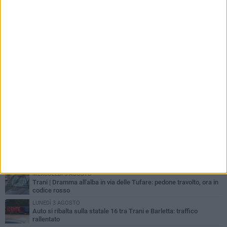
PIÙ LETTI QUESTA SETTIMANA
MERCOLEDÌ 5 AGOSTO
Trani piange G.D., il 64enne investito all'alba in via delle Tufare
non ce l'ha fatta
MERCOLEDÌ 5 AGOSTO
Lite sulla barca nel Porto di Trani, moglie sorprende marito e
scoppia il caos
GIOVEDÌ 6 AGOSTO
Investito a pochi mesi dalla pensione, la comunità piange
Gioacchino Dagnello
MERCOLEDÌ 5 AGOSTO
Trani | Dramma all'alba in via delle Tufare: pedone travolto, ora in
codice rosso
LUNEDÌ 3 AGOSTO
Auto si ribalta sulla statale 16 tra Trani e Barletta: traffico
rallentato