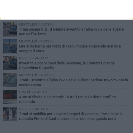
PIÙ LETTI QUESTA SETTIMANA
MERCOLEDÌ 5 AGOSTO
Trani piange G.D., il 64enne investito all'alba in via delle Tufare
non ce l'ha fatta
MERCOLEDÌ 5 AGOSTO
Lite sulla barca nel Porto di Trani, moglie sorprende marito e
scoppia il caos
GIOVEDÌ 6 AGOSTO
Investito a pochi mesi dalla pensione, la comunità piange
Gioacchino Dagnello
MERCOLEDÌ 5 AGOSTO
Trani | Dramma all'alba in via delle Tufare: pedone travolto, ora in
codice rosso
LUNEDÌ 3 AGOSTO
Auto si ribalta sulla statale 16 tra Trani e Barletta: traffico
rallentato
GIOVEDÌ 6 AGOSTO
Trani si mobilita per salvare i negozi di vicinato | Parte bene la
raccolta Firme di Confesercenti e si continua questa sera