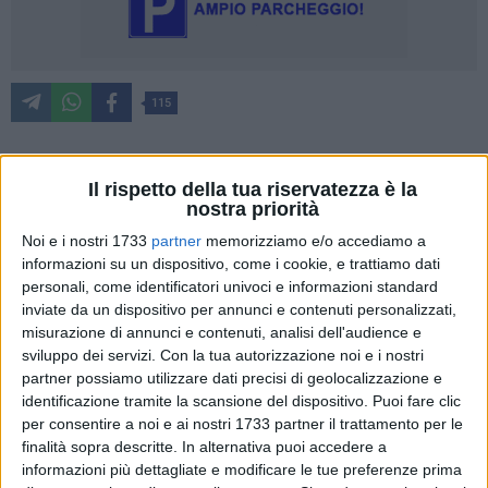
115
Un incontro con la stampa con annesso giro in barca lungo il
Il rispetto della tua riservatezza è la
nostra priorità
litorale tranese quello avvenuto questa mattina e fortemente
voluto dal sindaco Amedeo Bottaro e il vicesindaco Fabrizio
Noi e i nostri 1733
partner
memorizziamo e/o accediamo a
informazioni su un dispositivo, come i cookie, e trattiamo dati
Ferrante per fare il punto dei lavori di ripascimento della
personali, come identificatori univoci e informazioni standard
costa che negli ultimi giorni sono stati oggetto di un acceso
inviate da un dispositivo per annunci e contenuti personalizzati,
dibattito tra cittadini e forze politiche.
misurazione di annunci e contenuti, analisi dell'audience e
sviluppo dei servizi.
Con la tua autorizzazione noi e i nostri
«Questa è una progettualità che parte da lontano,
partner possiamo utilizzare dati precisi di geolocalizzazione e
precisamente dal 2018: adesso c'è l'avanzamento dei lavori
identificazione tramite la scansione del dispositivo. Puoi fare clic
sui quattro siti interessati dagli interventi. Su alcuni sono
per consentire a noi e ai nostri 1733 partner il trattamento per le
finalità sopra descritte. In alternativa puoi accedere a
stati posizionati i ciottoli di base, quelli spigolosi e poi
informazioni più dettagliate e modificare le tue preferenze prima
verranno posizionati anche quelli tondeggianti per un