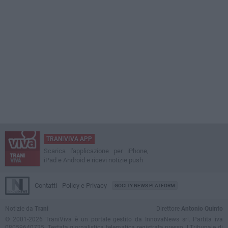
TRANIVIVA APP
Scarica l'applicazione per iPhone,
iPad e Android e ricevi notizie push
Contatti
Policy e Privacy
GOCITY NEWS PLATFORM
Notizie da
Trani
Direttore
Antonio Quinto
© 2001-2026 TraniViva è un portale gestito da InnovaNews srl. Partita iva
08059640725. Testata giornalistica telematica registrata presso il Tribunale di