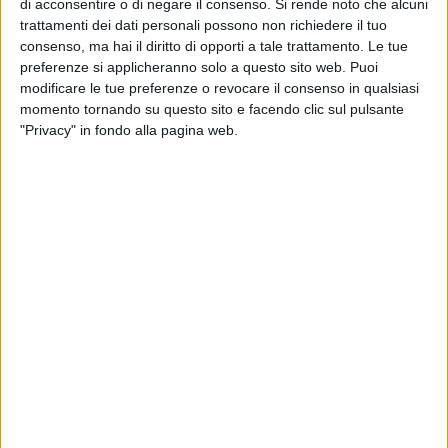
di acconsentire o di negare il consenso.
Si rende noto che alcuni
corretto ripascimento».
trattamenti dei dati personali possono non richiedere il tuo
consenso, ma hai il diritto di opporti a tale trattamento. Le tue
Una progettualità - ha proseguito Ferrante - «frutto di uno
preferenze si applicheranno solo a questo sito web. Puoi
studio dei moti meteo marini che hanno determinato nel
modificare le tue preferenze o revocare il consenso in qualsiasi
corso degli anni sicuramente un'erosione della costa. Oggi
momento tornando su questo sito e facendo clic sul pulsante
"Privacy" in fondo alla pagina web.
finalmente si ha la possibilità di vedere un rimedio in quattro
siti critici. Questi interventi saranno un ulteriore tassello nella
riqualificazione della costa».
«Per la prossima estate a Trani avremo quattro nuove
spiagge a Trani, sempre che non ci siano problemi», ha
aggiunto il sindaco Bottaro. «Saranno luoghi dove i tranesi
potranno andare al mare. Quello che maggiormente mi
affascina è andare in villa comunale e scendere da lì al
mare, non solo banalmente accedendo dal Lido Bella
Venezia ma anche dall'acquario. Saranno spiagge libere alla
stregua delle spiagge urbane delle grandi città europee,
penso a Barcellona dove si va a mare a pochi metri da
casa».