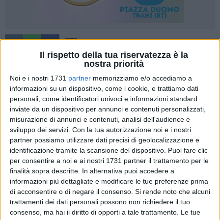
29
Il rispetto della tua riservatezza è la
nostra priorità
Noi e i nostri 1731
partner
memorizziamo e/o accediamo a
Dieci anni di memoria per le vittime innocenti, dieci anni di
informazioni su un dispositivo, come i cookie, e trattiamo dati
educazione alla legalità nelle scuole, dieci anni di impegno
personali, come identificatori univoci e informazioni standard
civile per costruire un "noi" contro le mafie e la corruzione. Il
inviate da un dispositivo per annunci e contenuti personalizzati,
Presidio Libera di Trani celebra il suo decimo anniversario,
misurazione di annunci e contenuti, analisi dell'audience e
un traguardo che segna una tappa fondamentale nella lotta
sviluppo dei servizi.
Con la tua autorizzazione noi e i nostri
partner possiamo utilizzare dati precisi di geolocalizzazione e
per la giustizia sociale sul territorio. Fondato il 10 ottobre
identificazione tramite la scansione del dispositivo. Puoi fare clic
2015, il presidio rinnoverà il suo patto con la città venerdì 10
per consentire a noi e ai nostri 1731 partner il trattamento per le
ottobre 2025 con una giornata densa di incontri e
finalità sopra descritte. In alternativa puoi accedere a
testimonianze.
informazioni più dettagliate e modificare le tue preferenze prima
di acconsentire o di negare il consenso.
Si rende noto che alcuni
L'attività di Libera: educazione, memoria e comunità
trattamenti dei dati personali possono non richiedere il tuo
Il programma dell'anniversario non è una semplice
consenso, ma hai il diritto di opporti a tale trattamento. Le tue