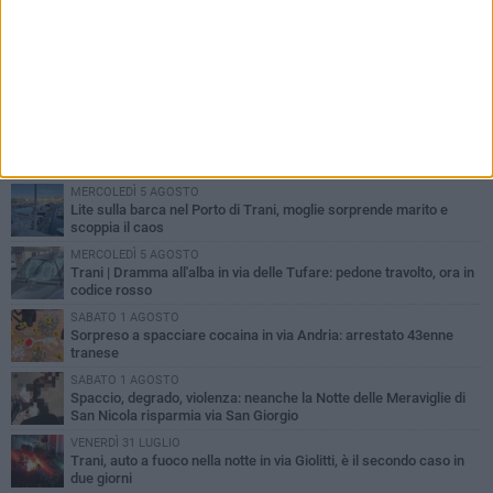
PIÙ LETTI QUESTA SETTIMANA
MERCOLEDÌ 5 AGOSTO
Trani piange G.D., il 64enne investito all'alba in via delle Tufare
non ce l'ha fatta
MERCOLEDÌ 5 AGOSTO
Lite sulla barca nel Porto di Trani, moglie sorprende marito e
scoppia il caos
MERCOLEDÌ 5 AGOSTO
Trani | Dramma all'alba in via delle Tufare: pedone travolto, ora in
codice rosso
SABATO 1 AGOSTO
Sorpreso a spacciare cocaina in via Andria: arrestato 43enne
tranese
SABATO 1 AGOSTO
Spaccio, degrado, violenza: neanche la Notte delle Meraviglie di
San Nicola risparmia via San Giorgio
VENERDÌ 31 LUGLIO
Trani, auto a fuoco nella notte in via Giolitti, è il secondo caso in
due giorni