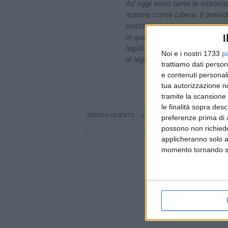
Ad oggi sono tante le associazi
mantra, come Libera. Il presid
costante sul territorio contro l
in questi anni hanno dato il l
I
legalità e giustizia sociale. 
Noi e i nostri 1733
p
di legalità" conclude Ciliento.
trattiamo dati person
e contenuti personali
tua autorizzazione no
tramite la scansione 
le finalità sopra des
DEBORA CILIENTO
LIBERA
preferenze prima di 
possono non richieder
applicheranno solo a
momento tornando su 