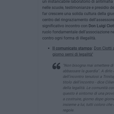
un instancabile laboratorio di antimafia 
nelle scuole, testimonianze e presidio del
far crescere una solida cultura della giu
centro del ringraziamento dell'assessor
significativo incontro con
Don Luigi Ciot
ruolo fondamentale dell'associazione n
contro ogni forma di illegalità.
Il comunicato stampa
:
Don Ciotti a
giorno semi di legalità"
"Non bisogna mai smettere di i
abbassare la guardia". A dirlo
dell'incontro tenutosi a Trinit
titolo dell'incontro - dice Cili
della legalità. Le comunità c
questo è sintomo di una provin
a costruire, giorno dopo giorn
insieme a lui, tutti coloro che
regole.