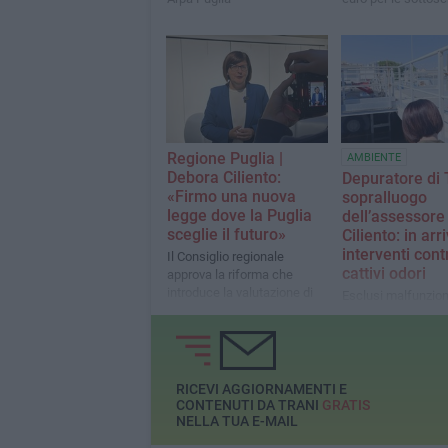
Regione Puglia |
AMBIENTE
Debora Ciliento:
Depuratore di 
«Firmo una nuova
sopralluogo
legge dove la Puglia
dell’assessore
sceglie il futuro»
Ciliento: in arr
interventi contr
Il Consiglio regionale
cattivi odori
approva la riforma che
introduce la valutazione di
Esclusi malfunzio
impatto generazionale e di
dell’impianto, prev
genere negli atti della
per ridurre le emis
Regione. L'assessora: «Un
odorigene e miglior
passo concreto verso una
qualità dell’aria
Puglia più equa, sostenibile
RICEVI AGGIORNAMENTI E
e inclusiva».
CONTENUTI DA TRANI
GRATIS
NELLA TUA E-MAIL