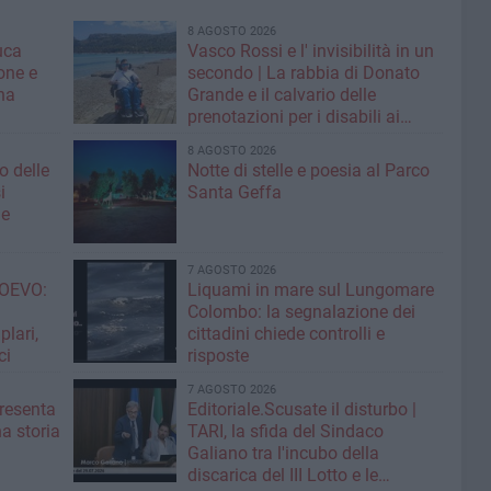
8 AGOSTO 2026
uca
Vasco Rossi e l' invisibilità in un
one e
secondo | La rabbia di Donato
na
Grande e il calvario delle
prenotazioni per i disabili ai
grandi concerti
8 AGOSTO 2026
o delle
Notte di stelle e poesia al Parco
i
Santa Geffa
ne
7 AGOSTO 2026
OEVO:
Liquami in mare sul Lungomare
Colombo: la segnalazione dei
lari,
cittadini chiede controlli e
ci
risposte
7 AGOSTO 2026
resenta
Editoriale.Scusate il disturbo |
na storia
TARI, la sfida del Sindaco
Galiano tra l'incubo della
discarica del III Lotto e le