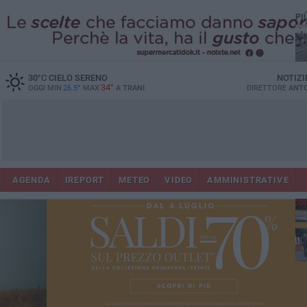
PI
30
°C
CIELO SERENO
NOTIZI
34°
OGGI MIN
26.5°
MAX
A
TRANI
DIRETTORE
ANTO
AGENDA
IREPORT
METEO
VIDEO
AMMINISTRATIVE
Con