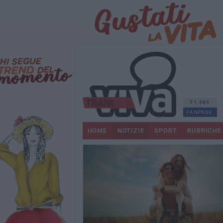
71.589
FANPAGE
HOME
NOTIZIE
SPORT
RUBRICHE