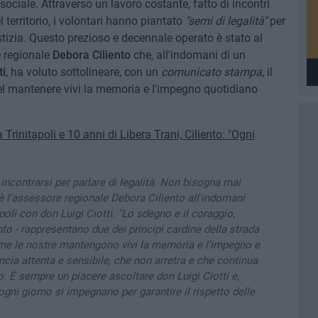
sociale. Attraverso un lavoro costante, fatto di incontri
 territorio, i volontari hanno piantato
"semi di legalità"
per
stizia. Questo prezioso e decennale operato è stato al
e regionale
Debora Ciliento
che, all'indomani di un
ti
, ha voluto sottolineare, con un
comunicato stampa,
il
el mantenere vivi la memoria e l'impegno quotidiano
 Trinitapoli e 10 anni di Libera Trani, Ciliento: "Ogni
ncontrarsi per parlare di legalità. Non bisogna mai
 è l'assessore regionale Debora Ciliento all'indomani
apoli con don Luigi Ciotti. "Lo sdegno e il coraggio,
ento - rappresentano due dei principi cardine della strada
ome le nostre mantengono vivi la memoria e l'impegno e
cia attenta e sensibile, che non arretra e che continua
o. È sempre un piacere ascoltare don Luigi Ciotti e,
 ogni giorno si impegnano per garantire il rispetto delle