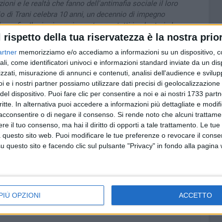
oni e le realtà che fanno dell'antimafia sociale il loro
io di Trani celebra 10 anni, un decennio di impegno
e mafie. Il mio ringraziamento va a tutti i volontari che
oro contributo con incontri, testimonianze e convegni su
l rispetto della tua riservatezza è la nostra prior
Continuiamo a fare memoria e a porre ogni giorno semi
artner
memorizziamo e/o accediamo a informazioni su un dispositivo, c
ali, come identificatori univoci e informazioni standard inviate da un di
zzati, misurazione di annunci e contenuti, analisi dell'audience e svilupp
i e i nostri partner possiamo utilizzare dati precisi di geolocalizzazione 
del dispositivo. Puoi fare clic per consentire a noi e ai nostri 1733 partn
critte. In alternativa puoi accedere a informazioni più dettagliate e modif
acconsentire o di negare il consenso.
Si rende noto che alcuni trattamen
e il tuo consenso, ma hai il diritto di opporti a tale trattamento. Le tue
 questo sito web. Puoi modificare le tue preferenze o revocare il conse
questo sito e facendo clic sul pulsante "Privacy" in fondo alla pagina
PIÙ OPZIONI
ACCETTO