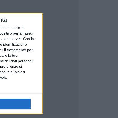
ità
ome i cookie, e
spositivo per annunci
o dei servizi.
Con la
e identificazione
er il trattamento per
icare le tue
ti dei dati personali
 preferenze si
nso in qualsiasi
 web.