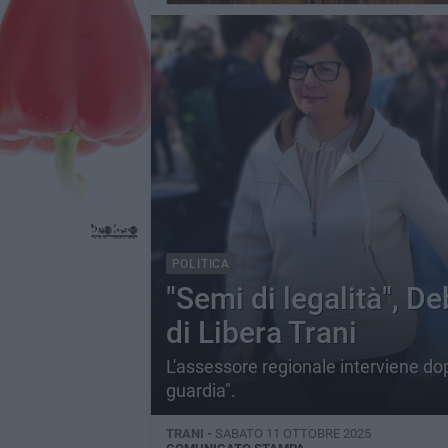
POLITICA
"Semi di legalità", De
di Libera Trani
L'assessore regionale interviene dop
guardia".
TRANI -
SABATO 11 OTTOBRE 2025