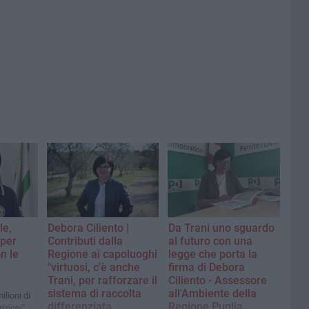
le,
Debora Ciliento |
Da Trani uno sguardo
 per
Contributi dalla
al futuro con una
n le
Regione ai capoluoghi
legge che porta la
"virtuosi, c'è anche
firma di Debora
Trani, per rafforzare il
Ciliento - Assessore
sistema di raccolta
all'Ambiente della
ilioni di
differenziata
Regione Puglia
izioni"