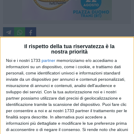
Il rispetto della tua riservatezza è la
nostra priorità
«Cari concittadini, ho deciso di scendere in campo e
Noi e i nostri 1733
partner
memorizziamo e/o accediamo a
candidarmi a questa tornata elettorale per condividere quello
informazioni su un dispositivo, come i cookie, e trattiamo dati
che i cittadini chiedono per la nostra amata città e per
personali, come identificatori univoci e informazioni standard
proporvi una visione concreta, onesta e condivisa del futuro
inviate da un dispositivo per annunci e contenuti personalizzati,
della nostra città. Viviamo un momento in cui è facile
misurazione di annunci e contenuti, analisi dell'audience e
sentirsi distanti dalla politica, delusi dalle promesse non
sviluppo dei servizi.
Con la tua autorizzazione noi e i nostri
partner possiamo utilizzare dati precisi di geolocalizzazione e
mantenute e scoraggiati dai problemi quotidiani», è quanto
identificazione tramite la scansione del dispositivo. Puoi fare clic
dichiarato da Franco Giusto .
per consentire a noi e ai nostri 1733 partner il trattamento per le
finalità sopra descritte. In alternativa puoi accedere a
«Ma è proprio in questi momenti che dobbiamo scegliere:
informazioni più dettagliate e modificare le tue preferenze prima
restare spettatori o diventare protagonisti del cambiamento.
di acconsentire o di negare il consenso.
Si rende noto che alcuni