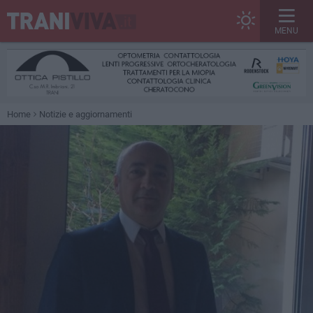
MENU
Home
Notizie e aggiornamenti