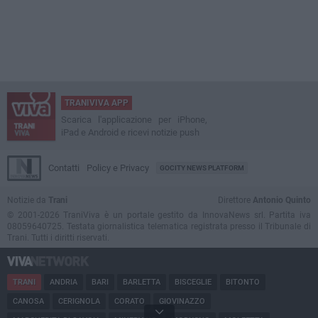
TRANIVIVA APP
Scarica l'applicazione per iPhone,
iPad e Android e ricevi notizie push
Contatti
Policy e Privacy
GOCITY NEWS PLATFORM
Notizie da
Trani
Direttore
Antonio Quinto
© 2001-2026 TraniViva è un portale gestito da InnovaNews srl. Partita iva
08059640725. Testata giornalistica telematica registrata presso il Tribunale di
Trani. Tutti i diritti riservati.
TRANI
ANDRIA
BARI
BARLETTA
BISCEGLIE
BITONTO
CANOSA
CERIGNOLA
CORATO
GIOVINAZZO