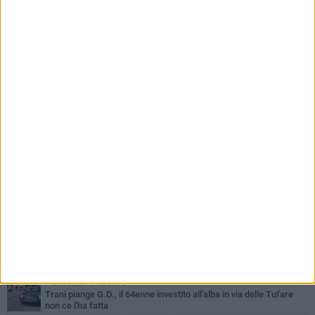
7 AGOSTO 2026
Scuola dell'Infanzia Pertini, i genitori alzano la
voce: «Basta silenzi, vogliamo risposte»
PIÙ LETTI QUESTA SETTIMANA
MERCOLEDÌ 5 AGOSTO
Trani piange G.D., il 64enne investito all'alba in via delle Tufare
non ce l'ha fatta