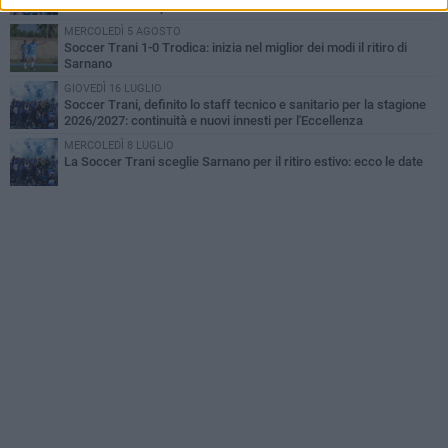
abbonamenti e il primo incontro con Pace
MERCOLEDÌ 5 AGOSTO
Soccer Trani 1-0 Trodica: inizia nel miglior dei modi il ritiro di
Sarnano
GIOVEDÌ 16 LUGLIO
Soccer Trani, definito lo staff tecnico e sanitario per la stagione
2026/2027: continuità e nuovi innesti per l'Eccellenza
MERCOLEDÌ 8 LUGLIO
La Soccer Trani sceglie Sarnano per il ritiro estivo: ecco le date