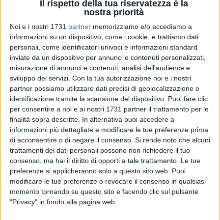
Il rispetto della tua riservatezza è la
nostra priorità
Noi e i nostri 1731
partner
memorizziamo e/o accediamo a
informazioni su un dispositivo, come i cookie, e trattiamo dati
personali, come identificatori univoci e informazioni standard
14
inviate da un dispositivo per annunci e contenuti personalizzati,
misurazione di annunci e contenuti, analisi dell'audience e
sviluppo dei servizi.
Con la tua autorizzazione noi e i nostri
partner possiamo utilizzare dati precisi di geolocalizzazione e
Lunedì 26 giugno alle ore 19:00, il Presidio Libera di Trani
identificazione tramite la scansione del dispositivo. Puoi fare clic
terrà la propria riunione associativa presso il Parco di via
per consentire a noi e ai nostri 1731 partner il trattamento per le
delle Tufare per organizzare la seconda edizione del Torneo
finalità sopra descritte. In alternativa puoi accedere a
di Calcio a 5 in onore di Paolo Borsellino e della sua scorta.
informazioni più dettagliate e modificare le tue preferenze prima
di acconsentire o di negare il consenso.
Si rende noto che alcuni
Il torneo, dopo la fortunata edizione inaugurale presso la
trattamenti dei dati personali possono non richiedere il tuo
Parrocchia Spirito Santo di Trani, intende riproporre i valori
consenso, ma hai il diritto di opporti a tale trattamento. Le tue
preferenze si applicheranno solo a questo sito web. Puoi
della legalità attraverso il gioco mettendo insieme sul terreno
modificare le tue preferenze o revocare il consenso in qualsiasi
verde i giovani e le giovani delle parrocchie tranesi e gli
momento tornando su questo sito e facendo clic sul pulsante
uomini delle forze dell'ordine che operano sul territorio per
"Privacy" in fondo alla pagina web.
garantire legalità e sicurezza.