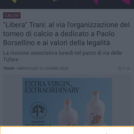
CALCIO
"Libera" Trani: al via l'organizzazione del
torneo di calcio a dedicato a Paolo
Borsellino e ai valori della legalità
La riunione associativa lunedì nel parco di via delle
Tufare
TRANI -
MERCOLEDÌ 21 GIUGNO 2023
7.13