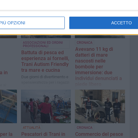
PIÙ OPZIONI
ACCETTO
ASSOCIAZIONI ED ORDINI
CRONACA
PROFESSIONALI
Avevano 11 kg di
Battuta di pesca ed
datteri di mare
esperienza ai fornelli,
nascosti nelle
Trani Autism Friendly
bombole per
tra mare e cucina
a in
immersione: due
Due giorni di divertimento e
individui denunciati a
spensieratezza per i ragazzi
piede libero
e ai
e le famiglie di Trani
settore:
L'operazione dell'Ufficio
impegnati nel progetto
 mare,
Locale Marittimo - Guardia
Fishing Aut
età e
Costiera di Trani
o»
CRONACA
ATTUALITÀ
Commercio del pesce
per la
Pescatori di Trani in