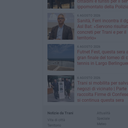
cittadini e turisti per il se
ippomontato della Polizia
Stato
6 AGOSTO 2026
Sanità, Ferri incontra il d
Asl Bat: «Servono risultat
concreti per Trani e per il
territorio»
6 AGOSTO 2026
Futnet Fest, questa sera a
gran finale del torneo di c
tennis in Largo Berlingue
6 AGOSTO 2026
Trani si mobilita per salva
negozi di vicinato | Parte
raccolta Firme di Confese
si continua questa sera
Notizie da Trani
Attualità
Speciale
Vita di città
Meteo
Territorio