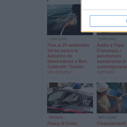
TERRITORIO
TERRITORIO
Fino al 29 settembre
Addio a Papa
fermo pesca in
Francesco, i
Adriatico da
pescherecci
Manfredonia a Bari.
suoneranno in
Coldiretti: "Occhio
contemporane
all'etichetta"
tutt'Italia
Il blocco durerà dal 16
Il Santo Padre diss
agosto fino al 29 settembre:
rappresentanti del 
la nota di Coldiretti Pesca
«Siete custodi del
Puglia
esempio di solidari
visione per il futur
CRONACA
ENTI LOCALI
Pesca di frodo,
Finanziamenti 