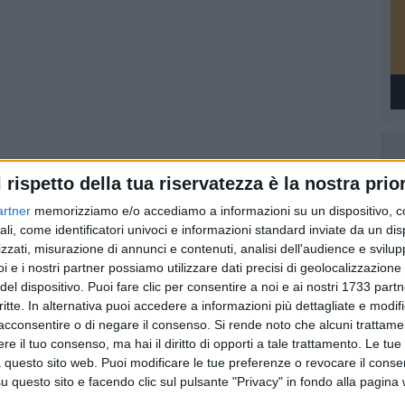
l rispetto della tua riservatezza è la nostra prior
artner
memorizziamo e/o accediamo a informazioni su un dispositivo, c
ali, come identificatori univoci e informazioni standard inviate da un di
zzati, misurazione di annunci e contenuti, analisi dell'audience e svilupp
i e i nostri partner possiamo utilizzare dati precisi di geolocalizzazione 
del dispositivo. Puoi fare clic per consentire a noi e ai nostri 1733 partn
critte. In alternativa puoi accedere a informazioni più dettagliate e modif
acconsentire o di negare il consenso.
Si rende noto che alcuni trattamen
e il tuo consenso, ma hai il diritto di opporti a tale trattamento. Le tue
 questo sito web. Puoi modificare le tue preferenze o revocare il conse
questo sito e facendo clic sul pulsante "Privacy" in fondo alla pagina