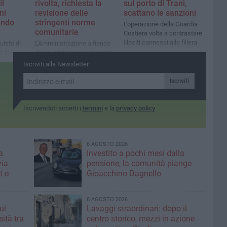
sul porto di Trani,
il
rivolta, richiesta la
scattano le sanzioni
ni
revisione delle
ando
stringenti norme
L’operazione della Guardia
comunitarie
Costiera volta a contrastare
illeciti connessi alla filiera
uisto di
L'Amministrazione a fianco
r la
dei lavoratori per instaurare
to ittico
un dialogo con le istituzioni
Iscriviti alla Newsletter
Iscriviti
Iscrivendoti accetti i
termini
e la
privacy policy
6 AGOSTO 2026
a
Investito a pochi mesi dalla
via
pensione, la comunità piange
t e
Gioacchino Dagnello
6 AGOSTO 2026
ul
Lavaggi straordinari: dopo il
ità tra
centro storico, mezzi in azione