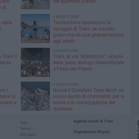
rvizio
nel quartiere Stadio
 di
6 AGOSTO 2026
g della
Tre bambine ripuliscono la
i
spiaggia di Trani: un piccolo
gesto che dà una grande lezione
agli adulti
6 AGOSTO 2026
 Trani il
Trani, al via "AlterAzioni": scuola
alcio-
della pace, dialogo interculturale
r
e Festa dei Popoli
6 AGOSTO 2026
re i
Nasce il Comitato Trani Nord: un
 bene la
nuovo punto di riferimento per la
rcenti e
tutela e la valorizzazione del
quartiere
Agenda eventi di Trani
Vela
Tennis
Segnalazioni iReport
Altri sport