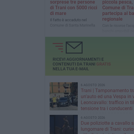
sorprese tre persone
piccola pesca, 
di Trani con 5000 ricci
Comune di Tra
di mare
partecipa al b
regionale
Il fatto è accaduto nel
Comune di Santa Marinella
Con le risorse l'acq
banchi amovibili pe
creazione del merca
RICEVI AGGIORNAMENTI E
CONTENUTI DA TRANI
GRATIS
NELLA TUA E-MAIL
6 AGOSTO 2026
Trani | Tamponamento tr
un'auto ed una Vespa in 
Leoncavallo: traffico in til
tensione tra i conducenti
6 AGOSTO 2026
Due poliziotte a cavallo s
lungomare di Trani: curios