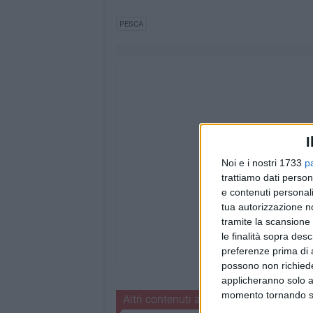
PESCA
I
Noi e i nostri 1733
p
trattiamo dati person
e contenuti personali
tua autorizzazione no
tramite la scansione 
le finalità sopra des
preferenze prima di 
possono non richieder
applicheranno solo a
momento tornando su 
Altri contenuti a tema