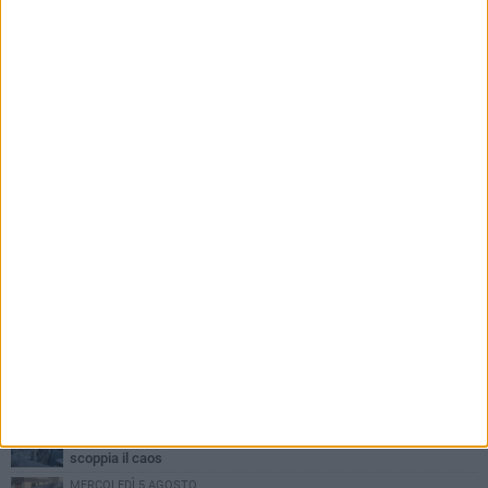
PIÙ LETTI QUESTA SETTIMANA
MERCOLEDÌ 5 AGOSTO
Trani piange G.D., il 64enne investito all'alba in via delle Tufare
non ce l'ha fatta
MERCOLEDÌ 5 AGOSTO
Lite sulla barca nel Porto di Trani, moglie sorprende marito e
scoppia il caos
MERCOLEDÌ 5 AGOSTO