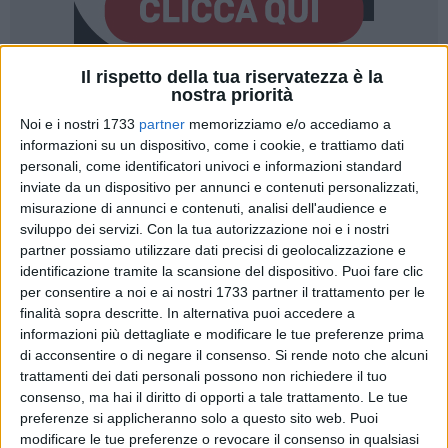
Il rispetto della tua riservatezza è la
nostra priorità
121
Noi e i nostri 1733
partner
memorizziamo e/o accediamo a
informazioni su un dispositivo, come i cookie, e trattiamo dati
personali, come identificatori univoci e informazioni standard
Il personale dell'Ufficio Locale Marittimo - Guardia Costiera -
inviate da un dispositivo per annunci e contenuti personalizzati,
di Trani sotto il coordinamento del Capo del Compartimento
misurazione di annunci e contenuti, analisi dell'audience e
Marittimo di Barletta ha sequestrato 11 kg di datteri di mare
sviluppo dei servizi.
Con la tua autorizzazione noi e i nostri
(Lithophaga Lithophaga) al termine di un'ampia attività
partner possiamo utilizzare dati precisi di geolocalizzazione e
investigativa. Il prodotto, oggetto dell'attività di pesca
identificazione tramite la scansione del dispositivo. Puoi fare clic
illegale, era stato ingegnosamente occultato all'interno di 2
per consentire a noi e ai nostri 1733 partner il trattamento per le
finalità sopra descritte. In alternativa puoi accedere a
bombole d'aria per immersione appositamente modificate.
informazioni più dettagliate e modificare le tue preferenze prima
di acconsentire o di negare il consenso.
Si rende noto che alcuni
Gli investigatori, da tempo sulle tracce dei 2 soggetti (già
trattamenti dei dati personali possono non richiedere il tuo
noti per medesimi precedenti) si erano insospettiti quando, a
consenso, ma hai il diritto di opporti a tale trattamento. Le tue
seguito di un precedente controllo, non avevano rinvenuto
preferenze si applicheranno solo a questo sito web. Puoi
alcun prodotto ittico dopo una intera mattinata di pesca. Per
modificare le tue preferenze o revocare il consenso in qualsiasi