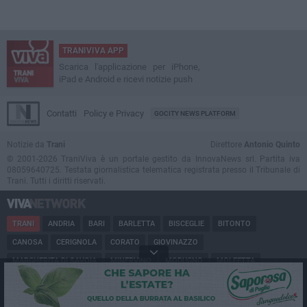
TRANIVIVA APP
Scarica l'applicazione per iPhone,
iPad e Android e ricevi notizie push
Contatti
Policy e Privacy
GOCITY NEWS PLATFORM
Notizie da
Trani
Direttore
Antonio Quinto
© 2001-2026 TraniViva è un portale gestito da InnovaNews srl. Partita iva
08059640725. Testata giornalistica telematica registrata presso il Tribunale di
Trani. Tutti i diritti riservati.
TRANI
ANDRIA
BARI
BARLETTA
BISCEGLIE
BITONTO
CANOSA
CERIGNOLA
CORATO
GIOVINAZZO
MARGHERITA DI SAVOIA
MINERVINO
MODUGNO
MOLFETTA
PUGLIA
RUVO
SAN FERDINANDO
SPINAZZOLA
TERLIZZI
TRINITAPOLI