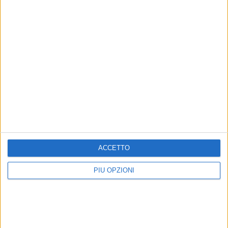
ACCETTO
PIÙ OPZIONI
Iscriviti alla Newsletter
Iscriviti