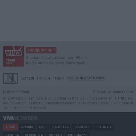
TRANIVIVA APP
Scarica l'applicazione per iPhone,
iPad e Android e ricevi notizie push
Contatti
Policy e Privacy
GOCITY NEWS PLATFORM
Notizie da
Trani
Direttore
Antonio Quinto
© 2001-2026 TraniViva è un portale gestito da InnovaNews srl. Partita iva
08059640725. Testata giornalistica telematica registrata presso il Tribunale di
Trani. Tutti i diritti riservati.
TRANI
ANDRIA
BARI
BARLETTA
BISCEGLIE
BITONTO
CANOSA
CERIGNOLA
CORATO
GIOVINAZZO