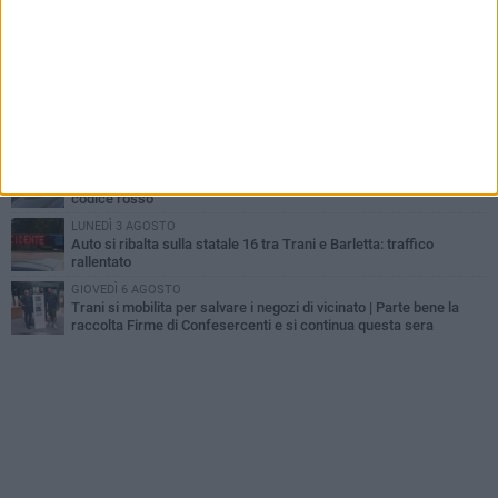
non ce l'ha fatta
MERCOLEDÌ 5 AGOSTO
Lite sulla barca nel Porto di Trani, moglie sorprende marito e
scoppia il caos
GIOVEDÌ 6 AGOSTO
Investito a pochi mesi dalla pensione, la comunità piange
Gioacchino Dagnello
MERCOLEDÌ 5 AGOSTO
Trani | Dramma all'alba in via delle Tufare: pedone travolto, ora in
codice rosso
LUNEDÌ 3 AGOSTO
Auto si ribalta sulla statale 16 tra Trani e Barletta: traffico
rallentato
GIOVEDÌ 6 AGOSTO
Trani si mobilita per salvare i negozi di vicinato | Parte bene la
raccolta Firme di Confesercenti e si continua questa sera