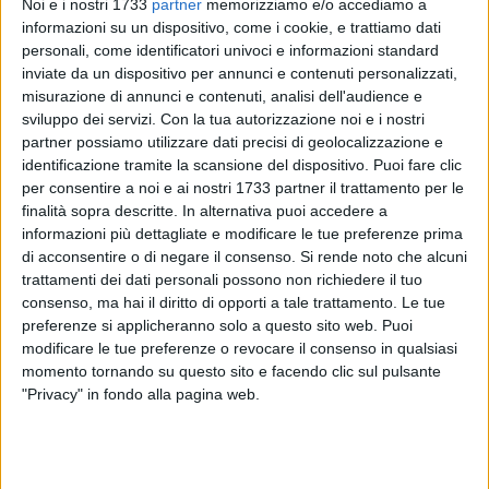
Noi e i nostri 1733
partner
memorizziamo e/o accediamo a
poi ringraziato l'amministrazione anche a nome dei residenti
informazioni su un dispositivo, come i cookie, e trattiamo dati
del quartiere.
personali, come identificatori univoci e informazioni standard
inviate da un dispositivo per annunci e contenuti personalizzati,
La manifestazione è stata aperta dall'associazione storico
misurazione di annunci e contenuti, analisi dell'audience e
culturale tranese Trani Tradizioni che ha animato il quartiere
sviluppo dei servizi.
Con la tua autorizzazione noi e i nostri
con giocolieri, tamburini, chiarine e sbandieratori. Hanno
partner possiamo utilizzare dati precisi di geolocalizzazione e
partecipato anche due scolaresche, munite di bandierine
identificazione tramite la scansione del dispositivo. Puoi fare clic
per consentire a noi e ai nostri 1733 partner il trattamento per le
biancazzurre: l'elementare Petronelli e la media Bovio.
finalità sopra descritte. In alternativa puoi accedere a
Un'alunna della Petronelli ha letto a conclusione della
informazioni più dettagliate e modificare le tue preferenze prima
cerimonia un messaggio di ringraziamento indirizzato
di acconsentire o di negare il consenso.
Si rende noto che alcuni
all'amministrazione.
trattamenti dei dati personali possono non richiedere il tuo
consenso, ma hai il diritto di opporti a tale trattamento. Le tue
Via Sant'Agostino negli anni '40 era un'arteria importante per
preferenze si applicheranno solo a questo sito web. Puoi
il commercio e la viabilità cittadina, in virtù della presenza
modificare le tue preferenze o revocare il consenso in qualsiasi
momento tornando su questo sito e facendo clic sul pulsante
nella zona dei capannoni Ruggia. Nel 1953 in quella zona
"Privacy" in fondo alla pagina web.
furono avviati dei lavori per la costruzione di case a
cooperativa per gli appartenenti all'associaizone dei mutilati
di guerra. I proprietari degli appartamenti si sono
impossessati col tempo dell'area, invadendo la strada e